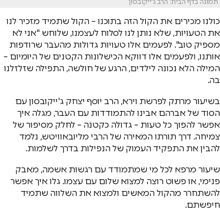
תמונה בדף הבית: הרב ג'ייקובסון
כולנו מכירים את הקול הזה בתוכנו – הקול שתמיד מזכיר לנו
את הטעויות, שלא נותן לנו לסלוח לעצמנו, שלוחש "אני לא
מספיק טוב". לפעמים אלו טעויות גדולות מהעבר שרודפות
אותנו, ולפעמים אלו דווקא הכישלונות הקטנים של היומיום –
המילה הלא נכונה לילדים, הרגע של חולשה, התפילה שזלזלנו
בה.
בשיעור מרתק לפרשת וירא, הרב יוסף יצחק ג'ייקובסון עם
הסוד של אברהם אבינו להתמודדות עם העבר, מגלה איך
אפשר להפוך כל טעות – גדולה כקטנה – לחלק מסיפור של
צמיחה. דרך תורתו המאירה של הרבי מליובאוויטש, נלמד
להבין את התפקיד העמוק של הנפילות בדרך לשלמות.
שיעור מרפא לכל מי שמתמודד עם רגשות אשמה, מאבק
פנימי, או פשוט רוצה למצוא שלום עם עצמו. גלו איך אפשר
להשתחרר מהקול המאשים ולמצוא את השלווה שתמיד
חיפשתם.