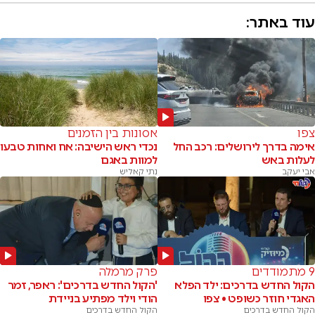
עוד באתר:
צפו
אסונות בין הזמנים
אימה בדרך לירושלים: רכב החל
נכדי ראש הישיבה: אח ואחות טבעו
לעלות באש
למוות באגם
אבי יעקב
נתי קאליש
9 מתמודדים
פרק מרמלה
הקול החדש בדרכים: ילד הפלא
'הקול החדש בדרכים': ראפר, זמר
האגדי חוזר כשופט • צפו
הודי וילד מפתיע בניידת
הקול החדש בדרכים
הקול החדש בדרכים