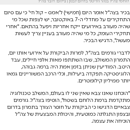
לוחמי צה"ל בנהר הליטני בדרום לבנון | צילום: דובר צה"ל
בכיר בצה"ל אומר היום (חמישי) ל'אמס – קול חי' כי עם סיום
התחקירים על מחדלי ה-7 באוקטובר, יש לצפות שכל מי
שהיה מעורב באירועים ייקח אחריות ויפעל בהתאם. "אחרי
תחקירי העומק, כל מי שהיה מעורב בעניין צריך לעשות
מעשה", הדגיש הבכיר.
לדברי גורמים בצה"ל, למרות הביקורת על אירועי אותו יום,
התמרון המשולב, שבו השתתפו מאות אלפי חיילים, עבד
היטב. המודיעין שניתן בזמן אמת היה ברמה גבוהה,
הלוגיסטיקה תפקדה ביעילות, וכלי הרכב המשוריינים גמאו
יותר ממיליון קילומטרים.
"הוכחנו שאנו צבא שאין שני לו בעולם, המשלב טכנולוגיה
מתקדמת ברמת הלוחם בשטח", הוסיפו בצה"ל. גורמים
צבאיים הדגישו כי הביקורת על חוסר הצורך בתמרון בדרום
ובצפון התגלתה כמוטעית, והיכולת המבצעית של צה"ל
הוכיחה את עצמה.