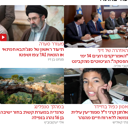
מעורר סערה
תיעוד ראשון של מוג'תבא חמינאי
האזהרה של זיני
או הונאת AI? צפו ושפטו
"האמריקנים רוצים 14 ימי
פנחס בן זיו
הפסקה": הציטוטים מהקבינט
קובי אליה
אסון כפול בחיידר
במהלך סנפלינג
אלחנן קרני ז"ל ממודיעין עילית
טרגדיה במערת קשת: בחור ישיבה
נמשה ללא רוח חיים מהנהר
בן 16 נהרג בנפילה
נתי קאליש
אלי יעקובוביץ