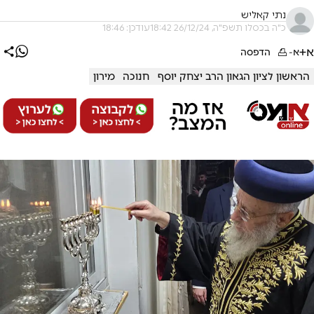
נתי קאליש
כ"ה בכסלו תשפ"ה, 26/12/24 18:42
עודכן: 18:46
א+
א-
הדפסה
הראשון לציון הגאון הרב יצחק יוסף
חנוכה
מירון