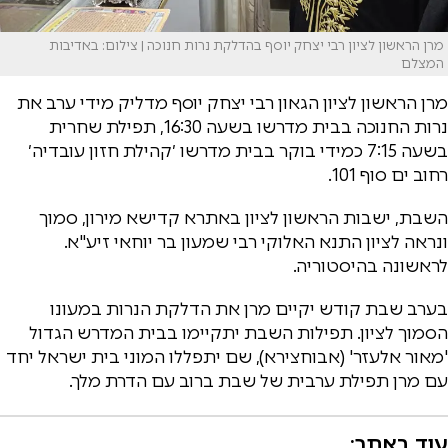
מרן הראשון לציון רבי יצחק יוסף בהדלקת נרות חנוכה | צילום: באדיבות
המצלם
מרן הראשון לציון הגאון רבי יצחק יוסף מדליק מידי ערב את
נרות החנוכה בבית מדרשו בשעה 16:30, תפילת שחרית
בשעה 7:15 כמידי בוקר בבית מדרשו ׳קהילת חזון עובדיה׳
רחוב ים סוף 101.
השבת, ישבות הראשון לציון באתרא קדישא מירון, סמוך
ונראה לציון התנא האלוקי רבי שמעון בר יוחאי זיע"א.
לראשונה בהיסטוריה.
בערב שבת קודש יקיים מרן את הדלקת הנרות במעונו
הסמוך לציון. תפילות השבת יתקיימו בבית המדרש הגדול
'מאור אלעזר' (אבוחצירא), שם יתפללו המוני בית ישראל יחד
עם מרן תפילת ערבית של שבת ברוב עם הדרת מלך.
עוד באתר: