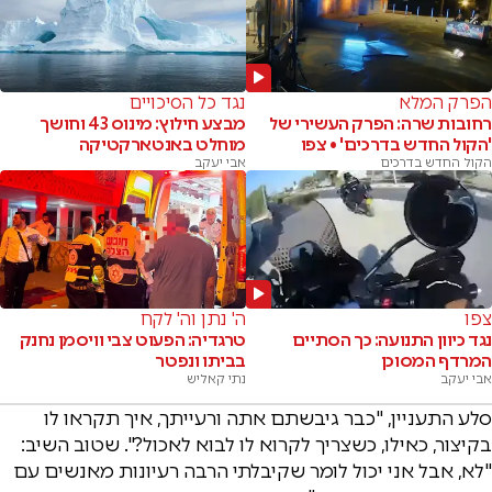
הפרק המלא
נגד כל הסיכויים
רחובות שרה: הפרק העשירי של
מבצע חילוץ: מינוס 43 וחושך
'הקול החדש בדרכים' • צפו
מוחלט באנטארקטיקה
הקול החדש בדרכים
אבי יעקב
צפו
ה' נתן וה' לקח
נגד כיוון התנועה: כך הסתיים
טרגדיה: הפעוט צבי וויסמן נחנק
המרדף המסוכן
בביתו ונפטר
אבי יעקב
נתי קאליש
סלע התעניין, "כבר גיבשתם אתה ורעייתך, איך תקראו לו
בקיצור, כאילו, כשצריך לקרוא לו לבוא לאכול?". שטוב השיב:
"לא, אבל אני יכול לומר שקיבלתי הרבה רעיונות מאנשים עם