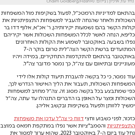
נחל עוז, ארכיון | צילום: Chaim Goldberg/Flash90
בהתאם למדיניות הרמטכ״ל, לפעול בשקיפות מול המשפחות
השכולות ולאחר שהנחה להעביר למשפחות התצפיתניות את
קולות הקשר בהם נשמעות יקירותיהן, ר׳ אכ״א, אלוף דדו בר
כליפא, הנחה לאשר לכלל המשפחות השכולות אשר יקיריהם
נפלו בשבעה באוקטובר לשמוע את הקולות האחרונים
המתועדים ברשת הקשר הצה״לית טרום בוקר ה-7
באוקטובר בהתאם להתקדמות התחקירים, במידה ויהיו
מעוניינים ובתיאום עם צה״ל, כך נמסר מדובר צה"ל.
עוד נמסר, כי כל בקשה להעברת תיעוד קולות אלו לידי
המשפחות השכולות, תעבור את הליך האישור הנדרש לכך,
כפי שמתבצע בכל בקשה מסוג זה. צה״ל מחויב למשפחות
השכולות ומצר על האופן בו הדברים התנהלו עד עתה, צה״ל
ימשיך ללוותן ולפעול בשקיפות ובקשב אליהן.
כזכור, לפני כשבוע וחצי
דווח כי צה"ל עדכן את משפחות
התצפיתניות
והסמב"ציות אשר נפלו במתקפת חמאס במוצב
נחל עוז ביום ה-7 באוקטובר 2023, שהוא ערוך למסור את