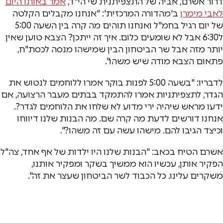
דרור אשרם, אביה של התצפיתנית שי הי"ד,
אמר באותו היום
לאבי מימרן
ב'מהדורה המרכזית': "אנחנו מקבלים הקלטה
של יום רגיל בחמ"ל ואנחנו תוהים מה קרה בין השעה 5:00
ל6:30 אבל לא שומעים כלום. איך זה ייתכן? הצבא טוען שאין
יותר מזה אבל שר הביטחון הבין שמישהו מנסה לכסת"ח,
פתאום הצבא מודה שיש משהו".
לדבריו: "בשעה 5:00 לפנות בוקר אמרו ללוחמים לנטוש את
הגדר, לתצפיתניות אמרו להתמקד בבתים מעבר הרצועה, אם
ידעו מראש שיהיה ירי מדוע לא שלחו את הלוחמים לגדר?.
אנחנו דורשים לדעת מה קרה שם. מה הבנות שלנו דיווחו
וכיצד הגיבו להם. מישהו עשה עם זה משהו?".
אשרם הטיח בכאב: "הבנות שלנו היו ילדות של אף אחד, צה"ל
הפקיר אותן, עכשיו הוא ממשיך בשקר ומפקיר אותנו,
משקרים עלינו. כל הכבוד לשר הביטחון שעצר את זה".