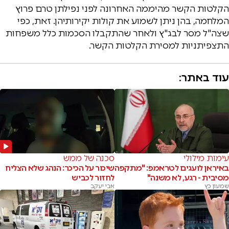
הקלטות הקשר מהיממה האחרונה לפני נפילתן טרם פרוץ
המלחמה, בהן ניתן לשמוע את קולות יקירותיהן. זאת, כפי
שצה"ל מסר לבג"ץ ולאחר שהתקבלו הסכמות כלל משפחות
התצפיתניות למסירת הקלטות הקשר.
עוד באתר:
עימות מילולי
סכנה של ממש
באיראן לועגים לטראמפ: "מתקפה
שיכור על הכיכר: הנהג שלא הצליח
מסיבית - רגע, לא משנה"
לחזור לכביש
שמעון כץ
אבי יעקב