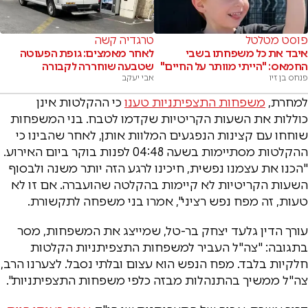
פוסט מטלטל
טרגדיה קשה
איבד את כל משפחתו בשבי
לאחר מאמצים: גופת הפעוטה
החמאס: "הייתי מוותר על החיים"
שטבעה שוחררה לקבורה
פנחס בן זיו
אבי יעקב
למחרת,
משפחות התצפיתניות טענו
כי ההקלטות אינן
כוללות את השעות הקריטיות שקדמו לטבח. בני המשפחות
שוחחו עם קצינות הנפגעים המלוות אותן, לאחר שהבינו כי
ההקלטות מסתיימות בשעה 04:48 לפנות בוקר ביום האירוע.
"הכנו את עצמנו נפשית, חיכינו לרגע הזה יותר משנה ולבסוף
השעות הקריטיות לא קיימות בהקלטה שהועברה. אם זו לא
טעות, זה מפח נפש רציני", אמרו בני משפחה לתקשורת.
עורך הדין גלעד יצחק בר-טל, שמייצג את המשפחות, מסר
בתגובה: "צה"ל העביר למשפחות התצפיתניות הקלטות
חלקיות בלבד. מפח הנפש הוא עצום ובלתי נסבל. לצערנו הרב,
צה"ל ממשיך בהתנהלות מבזה כלפי משפחות התצפיתניות".