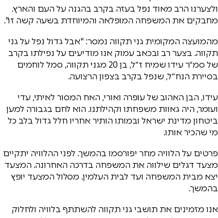
ולצערנו הרב מאוד נפל בעזה בקרב בהגנה על העם והארץ.
מחבקים את המשפחה המופלאה והמיוחדת בשעה קשה זו".
מהמועצה המקומית גני תקווה נמסר: "אבל גדול נפל על גני
תקווה. בצער רב ובכאב עמוק אנו מודיעים על נפילתו בקרב
של סמ״ר עידו שמיח ז״ל, בן 20 מגני תקווה, סמל לוחמים
בסיירת הנח״ל, שנפל בקרב בצפון הרצועה.
עידו, הבן האהוב של עופרה ואורי, האח המסור לאיתי, עדי
ועומר, היה גאוות משפחתו וקהילתנו. הוא לחם בגבורה למען
ביטחון מדינת ישראל ובמותו הותיר אחריו חלל גדול בלב כל
מי שהכיר אותו.
פרטים על הלוויה מחר יפורסמו בהמשך. לפני ההלוויה יתקיים
מצעד דגלים שילווה את המשפחה בדרכה האחרונה. המצעד
יצא מבית המשפחה ועד לבית העלמין. מסלול המצעד יופץ
בהמשך.
אנו מזמינים את תושבי גני תקווה להשתתף בלוויה ולחלוק