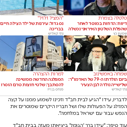
טלטלה בצמרת
"המציל זלזל"
דיווח: הדחות במוסד לאחר
נס גדול: עירנות של ילד הצילה חיים
שהפלת השלטון האיראני נכשלה
בבריכה
שמעון כץ
נתי קאליש
שמחה באמשינוב
למרות ההצהרה
ביום הולדתו ה-79 של האדמו"ר:
המפלגה החדשה ממשיכה
שלישייה נולדה לבן הצעיר
להסתבך: שלטי חוצות טרם הוסרו
נתי קאליש
פנחס בן זיו
לדבריו, עידו "הגיע לבית חב"ד וזכינו לשמוע ממנו על קצה
המזלג על הפעולות שלו ושל חבריו היקרים שמוסרים את
הנפש עבור עם ישראל במלחמה".
עוד סיפר: "עידו ברך 'הגומל' ביציאתו מעזה בבית חב"ד