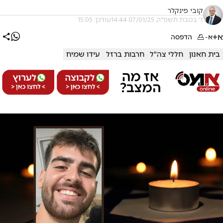
קובי פינקלר
ז' בטבת תשפ"ה, 07/01/25 14:44
עודכן: 15:05
א+
א-
הדפסה
בית חאנון
חללי צה"ל
חרבות ברזל
עידו שמיח