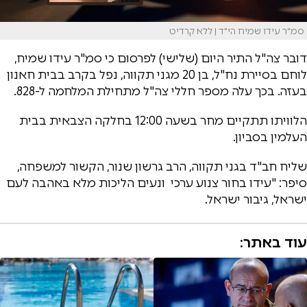
סמ"ר עידו שמיח הי"ד | ללא קרדיט
דובר צה"ל התיר היום (שלישי) לפרסום כי סמ"ר עידו שמיח,
לוחם בסיירת נח"ל, בן 20 מגני תקווה, נפל בקרב בבית חאנון
בעזה. בכך עלה מספר חללי צה"ל מתחילת המלחמה ל-828.
הלוויתו תתקיים מחר בשעה 12:00 בחלקה הצבאית בבית
העלמין בסביון.
שליח חב"ד בגני תקווה, הרב גרשון שנור, הקשור למשפחה,
סיפר: "עידו בחור צנוע ערכי ונעים הליכות מלא באהבה לעם
ישראל, גיבור ישראל.
עוד באתר: