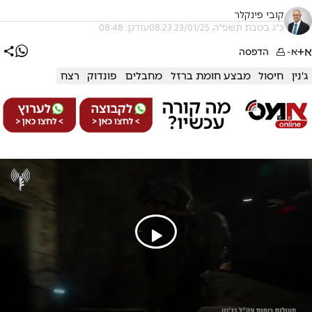
קובי פינקלר
כ"ג בטבת תשפ"ה, 23/01/25 08:23
עודכן: 08:48
א+
א-
הדפסה
ג'נין
חיסול
מבצע חומת ברזל
מחבלים
פונדוק
רצח