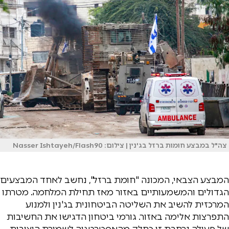
צה"ל במבצע חומות ברזל בג'נין | צילום: Nasser Ishtayeh/Flash90
המבצע הצבאי, המכונה "חומת ברזל", נחשב לאחד המבצעים
הגדולים והמשמעותיים באזור מאז תחילת המלחמה. מטרתו
המרכזית להשיב את השליטה הביטחונית בג'נין ולמנוע
התפרצות אלימה באזור. גורמי ביטחון הדגישו את החשיבות
של פעולה נרחבת זו כחלק מהאסטרטגיה לשמירת היציבות