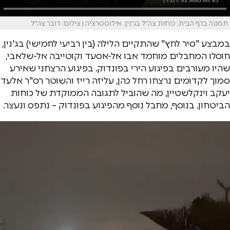
תמונה בדף הבית: כוחות צה"ל בג'נין. אילוסטרציה | צילום: דובר צה"ל
במבצע "סיר לחץ" שהתקיים הלילה (בין רביעי לחמישי) בג'נין,
חוסלו המחבלים מוחמד אבו אל-אסעד וקוטייבה אל-שלאבי,
שהיו מעורבים בפיגוע הירי בפונדוק. בפיגוע הרצחני שאירע
סמוך לקדומים נרצחו רחל כהן, עליזה רייז והשוטר רס"ר אלעד
יעקב וינקלשטיין, מה שהוביל לתגובה הממוקדת של כוחות
הביטחון. בנוסף, מחבל נוסף מהפיגוע בפונדוק – נתפס ונעצר.