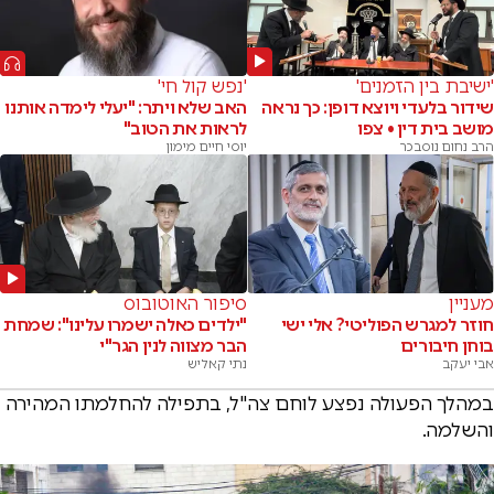
'ישיבת בין הזמנים'
'נפש קול חי'
שידור בלעדי ויוצא דופן: כך נראה
האב שלא ויתר: "יעלי לימדה אותנו
מושב בית דין • צפו
לראות את הטוב"
הרב נחום נוסבכר
יוסי חיים מימון
מעניין
סיפור האוטובוס
חוזר למגרש הפוליטי? אלי ישי
"ילדים כאלה ישמרו עלינו": שמחת
בוחן חיבורים
הבר מצווה לנין הגר"י
אבי יעקב
נתי קאליש
במהלך הפעולה נפצע לוחם צה"ל, בתפילה להחלמתו המהירה
והשלמה.