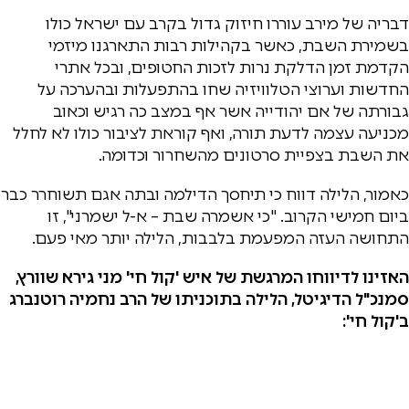
דבריה של מירב עוררו חיזוק גדול בקרב עם ישראל כולו
בשמירת השבת, כאשר בקהילות רבות התארגנו מיזמי
הקדמת זמן הדלקת נרות לזכות החטופים, ובכל אתרי
החדשות וערוצי הטלוויזיה שחו בהתפעלות ובהערכה על
גבורתה של אם יהודייה אשר אף במצב כה רגיש וכאוב
מכניעה עצמה לדעת תורה, ואף קוראת לציבור כולו לא לחלל
את השבת בצפיית סרטונים מהשחרור וכדומה.
כאמור, הלילה דווח כי תיחסך הדילמה ובתה אגם תשוחרר כבר
ביום חמישי הקרוב. "כי אשמרה שבת – א-ל ישמרני", זו
התחושה העזה המפעמת בלבבות, הלילה יותר מאי פעם.
האזינו לדיווחו המרגשת של איש 'קול חי' מני גירא שוורץ,
סמנכ"ל הדיגיטל, הלילה בתוכניתו של הרב נחמיה רוטנברג
ב'קול חי':