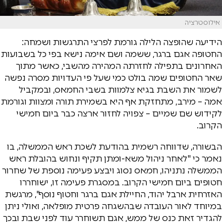
אילוסטרציה
הידיעה שהופצה הלילה גורמת לפרצי התרגשות ושמחה:
החטופה אגם ברגר, ששמה ושם אימה נישא בפי כל בשבועות
האחרונים בתפילה לחזרתה המהירה מהשבי, כאשר מתוך
שאר החטופים שמה בולט כמי שעל פי העדויות מסרה נפשה
לשמור את השבת בגיא צלמוות בשבי החמאס, ובמקביל
אמה – מירב, מתחזקת אף היא בשמירת תורה ומצוות וגורמת
לקידוש שם שמיים – צפויה לחזור ארצה כבר ביום חמישי
הקרוב.
הבשורה, שדווחה רשמית בהודעת לשכת ראש הממשלה, בו
נאמר כי "לאחר ניהול משא-ומתן תקיף ונחוש בהובלת ראש
הממשלה נתניהו, חמאס נסוג ויבצע פעימה נוספת של שחרור
חטופים ביום חמישי הקרוב. במסגרת פעימה זו, ישוחררו
האזרחית ארבל יהוד, החיילת אגם ברגר וחטוף נוסף", מרגשת
במיוחד לאור העובדה שבהשגחה פרטית מופלאה, ואולי ניתן
להגדיר זאת כנס של ממש, אגם תשוחרר עוד לפני שבת ובכך