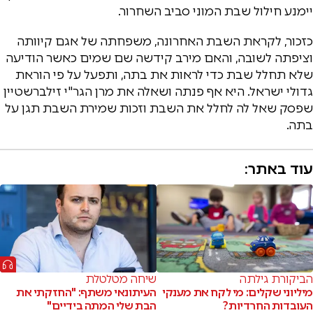
יימנע חילול שבת המוני סביב השחרור.
כזכור, לקראת השבת האחרונה, משפחתה של אגם קיוותה
וציפתה לשובה, והאם מירב קידשה שם שמים כאשר הודיעה
שלא תחלל שבת כדי לראות את בתה, ותפעל על פי הוראת
גדולי ישראל. היא אף פנתה ושאלה את מרן הגר"י זילברשטיין
שפסק שאל לה לחלל את השבת וזכות שמירת השבת תגן על
בתה.
עוד באתר:
הביקורת גילתה
שיחה מטלטלת
מיליוני שקלים: מי לקח את מענקי
העיתונאי משתף: "החזקתי את
העובדות החרדיות?
הבת שלי המתה בידיים"