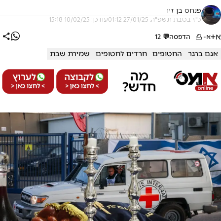
פנחס בן זיו
כ"ז בטבת תשפ"ה, 27/01/25 01:12
עודכן: 10/02/25 15:18
א+
א-
הדפסה
💬
12
אגם ברגר
החטופים
חרדים לחטופים
שמירת שבת