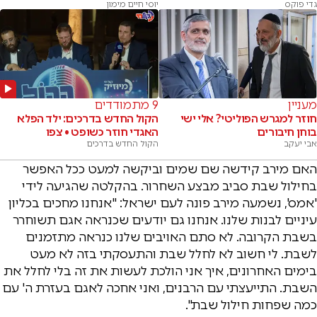
גדי פוקס
יוסי חיים מימון
מעניין
9 מתמודדים
חוזר למגרש הפוליטי? אלי ישי
הקול החדש בדרכים: ילד הפלא
בוחן חיבורים
האגדי חוזר כשופט • צפו
אבי יעקב
הקול החדש בדרכים
האם מירב קידשה שם שמים וביקשה למעט ככל האפשר
בחילול שבת סביב מבצע השחרור. בהקלטה שהגיעה לידי
'אמס', נשמעה מירב פונה לעם ישראל: "אנחנו מחכים בכליון
עיניים לבנות שלנו. אנחנו גם יודעים שכנראה אגם תשוחרר
בשבת הקרובה. לא סתם האויבים שלנו כנראה מתזמנים
לשבת. לי חשוב לא לחלל שבת והתעסקתי בזה לא מעט
בימים האחרונים, איך אני הולכת לעשות את זה בלי לחלל את
השבת. התייעצתי עם הרבנים, ואני אחכה לאגם בעזרת ה' עם
כמה שפחות חילול שבת".