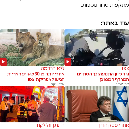
מתקפות טרור נוספות.
עוד באתר:
צפו
ללא הרדמה
נגד כיוון התנועה: כך הסתיים
אחרי יותר מ-30 שעות: האריות
המרדף המסוכן
הגיעו לאפריקה. צפו
אבי יעקב
אבי יעקב
אחרי פסק הדין
ה' נתן וה' לקח