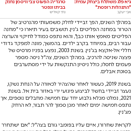
גיא פלג משתלח ביצחק עמית:
טרגדיה: הפעוט צבי וויסמן נחנק
"התנהלות רופסת"
בביתו ונפטר
אבי יעקב
נתי קאליש
במהלך השנים, הפך זביידי לחלק משמעותי מהנרטיב של
הטרור במחנה הפליטים ג'נין. תושבים בעיר תיארו כי "מחנה
הפליטים מאמץ אותו כבן", והוא נתפס כמודל לחיקוי והערצה
עבור רבים, במיוחד בקרב ילדים. בהמשך, מונה למפקד גדודי
חללי אל-אקצא בג'נין. בשנת 2003, נפצע בפניו מרסיס של
פצצה שניסה להרכיב. במהלך השנים, צה"ל ניסה מספר
פעמים לחסלו, כולל ניסיון התנקשות על ידי מסתערבים
בסוכת אבלים.
בשנת 2019, כעשור לאחר שהצהיר לכאורה על הנחת נשקו,
נעצר זביידי בחשד לביצוע פיגועי ירי באזור בית אל. בשנת
2021, נמלט מכלא גלבוע יחד עם חמישה מחבלים נוספים, אך
נתפס חמישה ימים לאחר מכן סמוך להר תבור, לא הרחק
מג'נין.
לקראת שחרורו, איים עליו בפומבי גורם בצה"ל: "אם ישתחרר