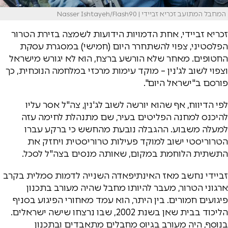
המחבל המתועב זכריא זביידי | Nasser Ishtayeh/Flash90
זכריא זביידי, אחת הדמויות הידועות לשמצה בזירת הטרור
הפלסטיני, צפוי להשתחרר היום (חמישי) במסגרת עסקת
החטופים. מאחר שלא הורשע ברצח, הוא לא יגורש מישראל
וצפוי לשוב לג'נין – מוקד עימות מרכזי במלחמה הנוכחית, כך
פורסם ב"ישראל היום".
לפי הדיווח, אף שהוא יורשה לשוב לג'נין, צה"ל אסר עליו
להיכנס למחנה הפליטים בעיר, שם מתנהלת לחימה עזה
למעלה משבוע. ההגבלה נובעת מהחשש כי ברקע עברו
הטרוריסטי ישוב למוקד פעילות טרוריסטית ויחזק את
התשתית הלוחמת במקום, שאותה מנסים בצה"ל לסכל.
זביידי נחשב מאז האינתיפאדה השנייה לדמות סמלית בקרב
ארגוני הטרור, מעבר להיותו מחבל שהיה מעורב בתכנון
פיגועים חמורים. בין היתר, הוא עמד מאחורי הפיגוע בסניף
הליכוד בבית שאן בשנת 2002, שבו נרצחו שישה ישראלים.
בנוסף, היה מעורב בגיוס מחבלים מתאבדים ובתכנון