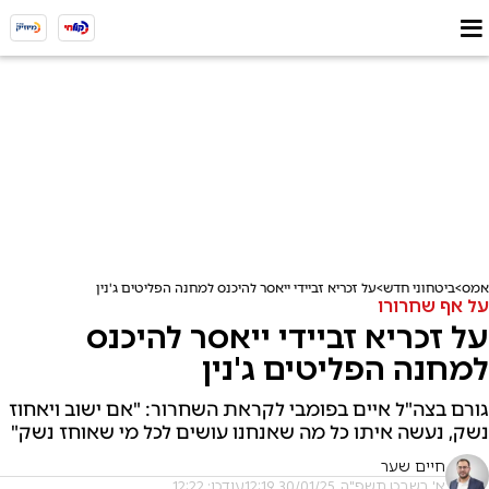
אמס
ביטחוני חדש
על זכריא זביידי ייאסר להיכנס למחנה הפליטים ג'נין
על אף שחרורו
על זכריא זביידי ייאסר להיכנס
למחנה הפליטים ג'נין
גורם בצה"ל איים בפומבי לקראת השחרור: "אם ישוב ויאחוז
נשק, נעשה איתו כל מה שאנחנו עושים לכל מי שאוחז נשק"
חיים שער
א' בשבט תשפ"ה, 30/01/25 12:19
עודכן: 12:22