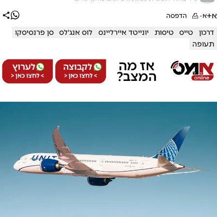
א+
א-
הדפסה
דרכון
טייס
טיסות
יונייטד איירליינס
לוס אנג'לס
סן פרנסיסקו
תעופה