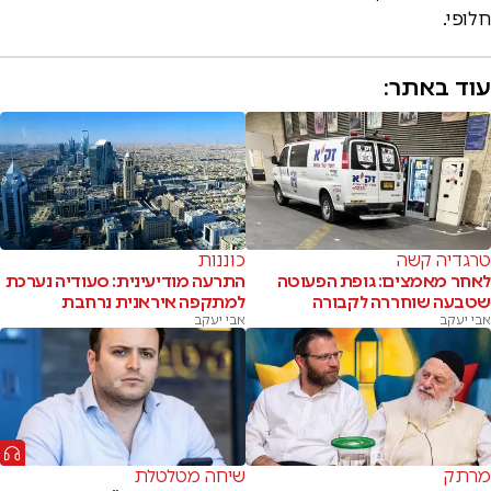
חלופי.
עוד באתר:
טרגדיה קשה
כוננות
לאחר מאמצים: גופת הפעוטה
התרעה מודיעינית: סעודיה נערכת
שטבעה שוחררה לקבורה
למתקפה איראנית נרחבת
אבי יעקב
אבי יעקב
מרתק
שיחה מטלטלת