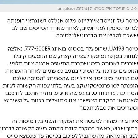
מטוס יונייטד, אילוסטרציה | צילום: unsplash
טיסה של יונייטד איירליינס מלוס אנג'לס לשנגחאי הופנתה
לסן פרנסיסקו לפני יומיים, לאחר שאחד הטייסים שם לב
ששכח להביא את הדרכון שלו לטיסה.
טיסה UA198, שהופעלה במטוס בואינג 777-300ER, נאלצה
לנחות בסן פרנסיסקו לעצירה קצרה, שם הנוסעים קיבלו
שוברים לארוחה בזמן שחברת התעופה ארגנה צוות חלופי.
הנוסעים עודכנו על השינוי בנתיב כשעתיים לאחר ההמראה,
עם הודעה מיונייטד איירליינס שהסבירה: "הטיסה שלכם
הופנתה לסן פרנסיסקו עקב בעיה בלתי צפויה הקשורה לצוות,
המחייבת צוות חדש. ברגע שהוא יגיע, נחזיר אתכם לדרככם
לשנגחאי בהקדם האפשרי. אנו מתנצלים בכנות על השיבוש
ומעריכים את סבלנותכם."
אירוע זה מהווה למעשה את המקרה השני בקו טיסות זה
בתוך שבוע, כאשר במקרה קודם זוהתה בעיה הקשורה לדרכון
לפני ההמראה, מה שהוביל לעיכוב בטיסה עד שנמצא טייס