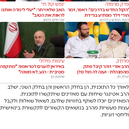
פרק מרמלה
'נפש קול חי'
'הקול החדש בדרכים': ראפר, זמר
האב שלא ויתר: "יעלי לימדה אותנו
הודי וילד מפתיע בניידת
לראות את הטוב"
הקול החדש בדרכים
יוסי חיים מימון
מרתק
עימות מילולי
הרב אורי זוהר קיבל פתק
באיראן לועגים לטראמפ: "מתקפה
מהמנהלת - וענה לה מול כולן
מסיבית - רגע, לא משנה"
יצחק חן
שמעון כץ
לאורך כל התוכנית, הן בחלק הראשון והן בחלק השני, ישלב
הרב אטינגר שיחות עם מאזינים שיתקשרו לתוכנית.
המאזינים יוכלו לשתף בחוויות שלהם, לשאול שאלות ולקבל
עצות מעשיות מהרב בנושאים הקשורים לתקשורת בינאישית
וליחסי זוגיות.