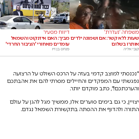
משפחה 'נעדרת'
דיווח מסעיר
שעות ללא קשר: אם ושמונה ילדים
מביך: האם איזנקוט והשמאל
אותרו בשלום
עומדים מאחורי 'הציבור החרדי'
קובי אליה
פנחס בן זיו
"נכנסתי למוצב קדמי בעזה על הרכס השולט על הרצועה
נפגשתי עם המפקדים והחיילים מסרתי להם את אהבתכם
והערכתכם!", כתב מוקדם יותר.
יצויין, כי גם בימים סוערים אלו, ממשיך מגל להגן על עולם
התורה ולהדוף את ההסתה בתקשורת השמאל נגדם.