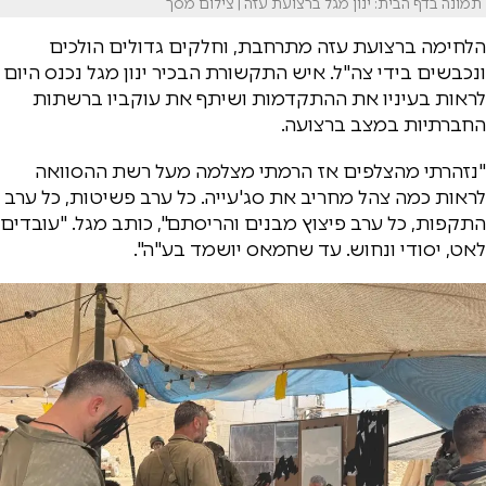
תמונה בדף הבית: ינון מגל ברצועת עזה | צילום מסך
הלחימה ברצועת עזה מתרחבת, וחלקים גדולים הולכים
ונכבשים בידי צה"ל. איש התקשורת הבכיר ינון מגל נכנס היום
לראות בעיניו את ההתקדמות ושיתף את עוקביו ברשתות
החברתיות במצב ברצועה.
"נזהרתי מהצלפים אז הרמתי מצלמה מעל רשת ההסוואה
לראות כמה צהל מחריב את סג'עייה. כל ערב פשיטות, כל ערב
התקפות, כל ערב פיצוץ מבנים והריסתם", כותב מגל. "עובדים
לאט, יסודי ונחוש. עד שחמאס יושמד בע"ה".