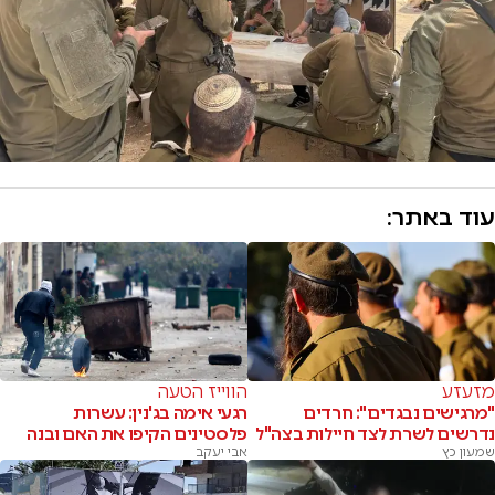
עוד באתר:
מזעזע
הווייז הטעה
"מרגישים נבגדים": חרדים
רגעי אימה בג'נין: עשרות
נדרשים לשרת לצד חיילות בצה"ל
פלסטינים הקיפו את האם ובנה
שמעון כץ
אבי יעקב