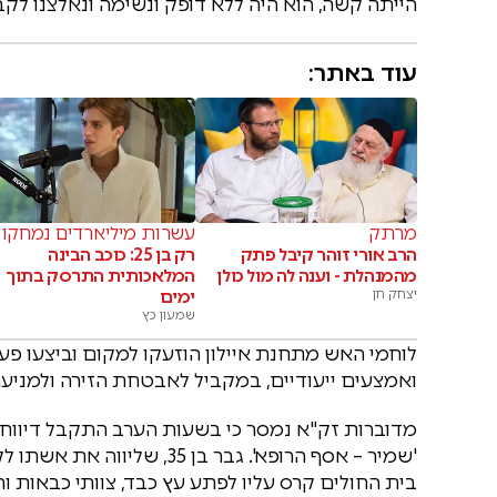
הייתה קשה, הוא היה ללא דופק ונשימה ונאלצנו לקב
עוד באתר:
מרתק
עשרות מיליארדים נמחקו
הרב אורי זוהר קיבל פתק
רק בן 25: כוכב הבינה
מהמנהלת - וענה לה מול כולן
המלאכותית התרסק בתוך
יצחק חן
ימים
שמעון כץ
לוחמי האש מתחנת איילון הוזעקו למקום וביצעו פע
ואמצעים ייעודיים, במקביל לאבטחת הזירה ולמניעת 
'שמיר – אסף הרופא'. גבר בן
בית החולים קרס עליו לפתע עץ כבד, צוותי כבאות ו