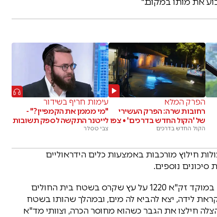
וע את מותו במקום."
הפרק המלא
עימות חריף בשידור
רחובות שרה: הפרק העשירי
"מי מממן את הקמפיין?" -
של 'הקול החדש בדרכים' • צפו
לייטנר התקשה לספק תשובות
הקול החדש בדרכים
צבי טסלר
ולות חילוץ מורכבות באמצעות כלים הידראוליים
סיכונים נוספים.
מדוברות זק"א נמסר כי בשעות הערב התקבל דיווח במוקד זק"א 1220 על עץ שקרס בשטח בית החולים
 35, שליווה את אשתו לקראת לידה, יצא להביא לה מים, ובמהלך שהותו בשטח
הצלה חילצו את הגבר כשהוא מחוסר הכרה, וצוותי מד"א