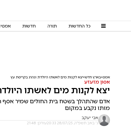
כל החדשות
תורה
חדשות
אמסי
אמס
בארץ חדש
יצא לקנות מים לאשתו היולדת ונהרג בקריסת עץ
אסון מזעזע
יצא לקנות מים לאשתו היולדת
אדם שהתהלך בשטח בית החולים שמיר אסף הר
מותו נקבע במקום
אבי יעקב
ג' באב תשפ"ה, 28/07/25 20:33
עודכן: 21:48