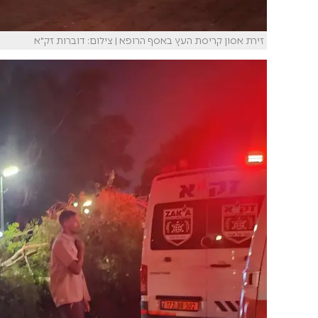
זירת אסון קריסת העץ באסף הרופא | צילום: דוברות זק"א