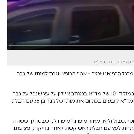
| צילום: דוברות זק"א
רכז הרפואי שמיר – אסף הרופא, וגרם למותו של גבר
דוברות מד"א עדכנה כי בשעה 19:44 התקבל דיווח במוקד 101 של מד"א במרחב איילון על עץ שנפל על גבר
בבי"ח שמיר אסף-הרופא. חובשים ופראמדיקים של מד"א קובעים במקום את מותו של גבר בן 36 עם חבלת
סי נטבול וליאן מאור סיפרו: "סיפרו לנו שבמהלך ששהה
מתחת לעץ עם חבלת ראש קשה. לאחר בדיקות, פציעתו