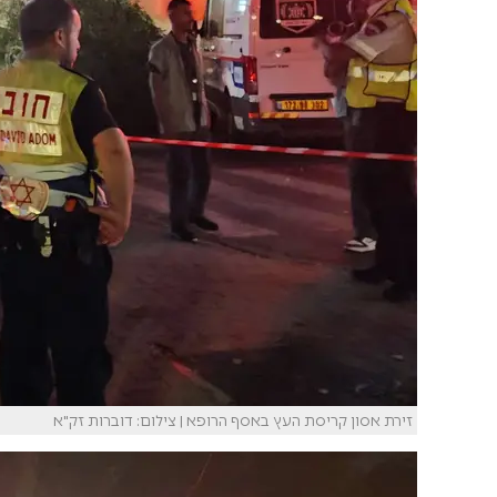
זירת אסון קריסת העץ באסף הרופא | צילום: דוברות זק"א