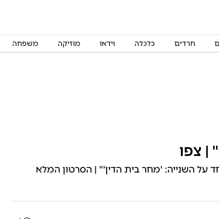
ם
חרדים
כלכלה
וידאו
מוזיקה
משפחה
 | צפו
 על השנייה: 'מחר בית הדין'" | הסרטון המלא