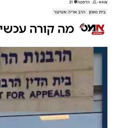
א+
א-
הדפסה
💬
31
בית נאמן
הרב אריה אטינגר