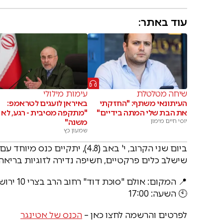
עוד באתר:
שיחה מטלטלת
עימות מילולי
העיתונאי משתף: "החזקתי
באיראן לועגים לטראמפ:
את הבת שלי המתה בידיים"
"מתקפה מסיבית - רגע, לא
יוסי חיים מימון
משנה"
שמעון כץ
ביום שני הקרוב, י' באב (4.8), יתקיים כנס מיוחד עם הרב אריה אטינגר,
שישלב כלים פרקטיים, חשיפה נדירה לזוגיות בריא
📍 המקום: אולם "סוכת דוד" רחוב הרב בצרי 10 ירושלים
🕙 השעה: 17:00
לפרטים והרשמה לחצו כאן –
הכנס של אטינגר