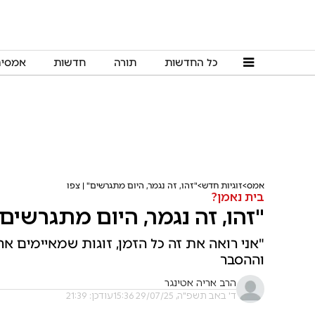
כל החדשות
תורה
חדשות
אמסי
אמס
זוגיות חדש
"זהו, זה נגמר, היום מתגרשים" | צפו
בית נאמן?
"זהו, זה נגמר, היום מתגרשים"
"אני רואה את זה כל הזמן, זוגות שמאיימים אחד
וההסבר
הרב אריה אטינגר
ד' באב תשפ"ה, 29/07/25 15:36
עודכן: 21:39