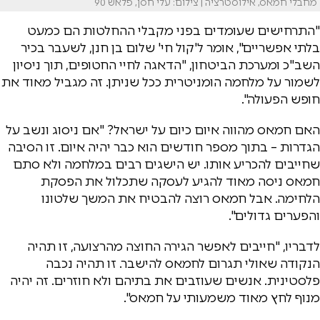
מחבלי חמאס, אילוסטרציה | צילום: עלי חסן, פלאש 90
"התרחישים שעומדים בפני מקבלי ההחלטות הם כמעט
בלתי אפשריים", אומר ל'קול חי' שלום בן חנן, לשעבר בכיר
השב"כ ומערכת הביטחון, "הדאגה לחיי החטופים, תוך ניסיון
לשמור על מלחמה הומניטרית ככל שניתן. זה מגביל מאוד את
חופש הפעולה".
האם חמאס מהווה איום כיום על ישראל? "אם ניסוג ונשב על
הגדרות – בתוך מספר חודשים הוא כבר יהיה איום. זו הסיבה
שחייבים להכריע אותו. יש הישגים רבים במלחמה ולא סתם
חמאס ניסה מאוד להגיע לעסקה שתכלול את הפסקת
הלחימה. אבל חמאס רוצה להבטיח את המשך שלטונו
והפערים גדולים".
לדבריו, "חייבים לאפשר הגירה החוצה מהרצועה, זו תהיה
הנקודה שאולי תגרום לחמאס להישבר. זו תהיה נכבה
פלסטינית. אנשים שעוזבים את בתיהם ולא חוזרים. זה יהיה
מנוף לחץ מאוד משמעותי על חמאס".