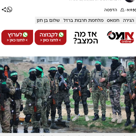
א+
א-
הדפסה
הגירה
חמאס
מלחמת חרבות ברזל
שלום בן חנן