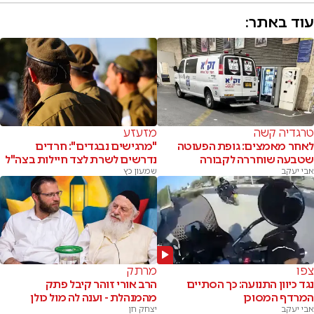
עוד באתר:
טרגדיה קשה
מזעזע
לאחר מאמצים: גופת הפעוטה
"מרגישים נבגדים": חרדים
שטבעה שוחררה לקבורה
נדרשים לשרת לצד חיילות בצה"ל
אבי יעקב
שמעון כץ
צפו
מרתק
נגד כיוון התנועה: כך הסתיים
הרב אורי זוהר קיבל פתק
המרדף המסוכן
מהמנהלת - וענה לה מול כולן
אבי יעקב
יצחק חן