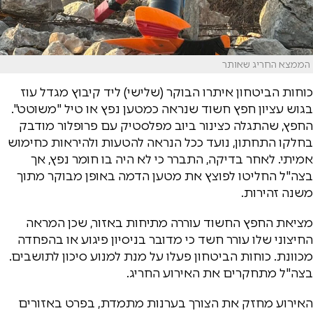
הממצא החריג שאותר
כוחות הביטחון איתרו הבוקר (שלישי) ליד קיבוץ מגדל עוז
בגוש עציון חפץ חשוד שנראה כמטען נפץ או טיל "משוטט".
החפץ, שהתגלה כצינור ביוב מפלסטיק עם פרופלור מודבק
בחלקו התחתון, נועד ככל הנראה להטעות ולהיראות כחימוש
אמיתי. לאחר בדיקה, התברר כי לא היה בו חומר נפץ, אך
בצה"ל החליטו לפוצץ את מטען הדמה באופן מבוקר מתוך
משנה זהירות.
מציאת החפץ החשוד עוררה מתיחות באזור, שכן המראה
החיצוני שלו עורר חשד כי מדובר בניסיון פיגוע או בהפחדה
מכוונת. כוחות הביטחון פעלו על מנת למנוע סיכון לתושבים.
בצה"ל מתחקרים את האירוע החריג.
האירוע מחזק את הצורך בערנות מתמדת, בפרט באזורים