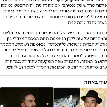
פיתוח מחדש של נכסיהם. אסימון זה ניתן יהיה לממש למימון
חיים חדשים במדינה אחרת או להמרה בעתיד לדירה באחת
מ-6 עד 8 "ערים חכמות מבוססות בינה מלאכותית" שייבנו
בעזה כחלק מהתוכנית.
התוכנית מפרטת כי ישראל תעביר את הסמכויות המינהליות
והאחריות על עזה לקרן הנאמנות תחת הסכם דו-צדדי בין
ארצות הברית לישראל, ש"יתפתח" לנאמנות רשמית. המסמך
מדגיש כי ארצות הברית תשתלט על הרצועה ותפעל לפיתוח
כלכלי שיספק "מספר בלתי מוגבל של מקומות עבודה ודיור
לתושבי האזור". התוכנית צופה השקעות עתידיות ממדינות
ערב ומדינות אחרות, שיהפכו את ההסדר למוסד רב-לאומי.
עוד באתר: