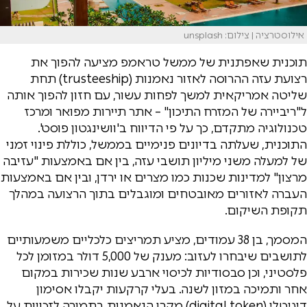
אילוסטרציה | צילום: unsplash
תוכנית שאפתנית של ממשל טראמפ מציעה להפוך את
רצועת עזה ההרוסה לאזור נאמנות (trusteeship) תחת
שליטה אמריקאית למשך לפחות עשור, עם חזון להפוך אותה
ל"ריביירה של המזרח התיכון" – אתר תיירות מפואר ומרכז
טכנולוגיה מתקדם, כך על פי הדיווח ב'וושינגטון פוסט'.
התוכנית, שעלתה בדיונים פנימיים בממשל, כוללת פינוי זמני
של למעלה משני מיליון תושבי עזה, בין אם באמצעות "עזיבה
מרצון" למדינות שכנות כמו מצרים או ירדן, ובין אם באמצעות
העברה לאזורים מאובטחים ומוגבלים בתוך הרצועה במהלך
תקופת השיקום.
המסמך, בן 38 עמודים, מציע תמריצים כלכליים משמעותיים
לתושבים שיבחרו לעזוב: מענק של 5,000 דולר במזומן לכל
פלסטיני, וכן סבסודיות לכיסוי ארבע שנות שכירות במקום
אחר ותמיכה במזון לשנה. בעלי קרקעות יקבלו אסימון
דיגיטלי (digital token) מקרן הנאמנות בתמורה לזכויות על