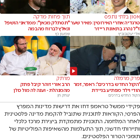
אסון בלתי נתפס
תוך פחות מדקה
טרגדיה אחרי האירוסין: מאיר שער
"תסתלק מכאן": ממדאני הושפל
ז"ל נהרג בתאונת רייזר
ונאלץ לברוח מהבמה
אלי יעקובוביץ
שמעון כץ
פרק מרמלה
מרתק
'הקול החדש בדרכים': ראפר, זמר
הרב אורי זוהר קיבל פתק
הודי וילד מפתיע בניידת
מהמנהלת - וענה לה מול כולן
הקול החדש בדרכים
יצחק חן
פקידי ממשל טראמפ דחו את דרישות מדינות המפרץ
הפרסי, הקוראות לתוכנית שתוביל להקמת מדינה פלסטינית
לאחר המלחמה. התוכנית מתמקדת ביצירת מרכז כלכלי
ותיירותי חדשני, תוך התעלמות מהשאיפות הפוליטיות של
תומכי הטרור הפלסטינים.