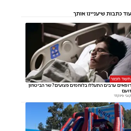
וד כתבות שיעניינו אותך
חשד חמור
ופאים ערבים התעללו בלוחמים פצועים? שר הביטחון
ועם
ובי פינקלר