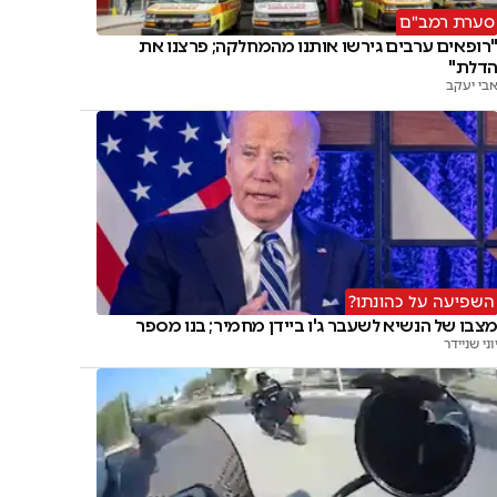
סערת רמב"ם
רופאים ערבים גירשו אותנו מהמחלקה; פרצנו את
דלת"
בי יעקב
השפיעה על כהונתו?
צבו של הנשיא לשעבר ג'ו ביידן מחמיר; בנו מספר
וני שניידר