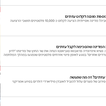
נ
וספת מוכנה לקלוט עזתים
א
ייתית הציעה לקלוט כ-10,000 פלסטינים תושבי הרצועה
המדינה שהסכימה לקבל עזתים
 נשיא אינדונזיה פראבואו סוביאנטו הנחה את שר החוץ של מדינתו "לדון
דדים אחרים" בנוגע לאופן פינוי אזרחים פלסטינים שנפגעו במהלך המלחמה
נ
 עזתים? זה מה שנעשה
א
רוב של מצרים עלול להוביל לאובדן מיליארדי דולרים בסיוע אמריקני