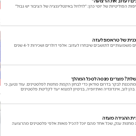
ים לעזוב את הרצועה"
ת הפוליטיות של יוסי כהן: "לזלזול באינטליגנציה של הציבור יש גבול"
"
ה
א
וכנית של טראמפ לעזה
שמעותיים לתושבים שיבחרו לעזוב: אלפי דולרים ושכירות ל-4 שנים
חשלת? מצרים מנסה לסכל המהלך
תכננת לבקר בדרום סודאן כדי לבחון הקמת מחנות לפלסטינים. עוד נטען, כי
מ
הן לוב, אינדונזיה ואתיופיה, בניסיון למצוא יעד לקליטת פלסטינים
י
נית ההגירה מעזה
מחנות ענק, שכל אחד מהם יוכל להכיל מאות אלפי פלסטינים מהרצועה