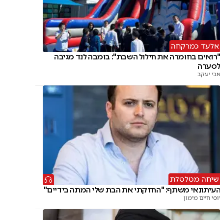
אלעד כמרקחה
רואים בחומרה את חילול השבת": בומבה לנד מגיבה
סערה
בי יעקב
שיחה מטלטלת
עיתונאי משתף: "החזקתי את הבת שלי המתה בידיים"
וסי חיים מימון