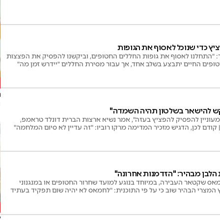
ץ כדי שנוכל לאסוף את הגופות
: "התחלנו לאסוף את גופות החללים החטופים, וביקשנו להפסיק את הפצצות
החטופים החיים יתבצע בשלב אחד, אך עבור מסירת החללים "יידרש זמן מה"
ו
 להישאר בשלטון תהיה השמדה"
פ
מעוניין להפסיק להפציץ בעזה", אמר נשיא ארצות הברית דונלד טראמפ,
 קודם לכן, הדגיש מזכיר המדימה מרקו רוביו: "זה עדיין לא סיום המלחמה"
הלבן מבהיר: "הזדמנות אחרונה"
ס שקטאר העבירה, במיוחד בנוגע למועד שחרור החטופים או במנגנוני
 המצרי הבהיר שוב כי על פי התוכנית: "לחמאס לא יהיה שום תפקיד בעתיד
א