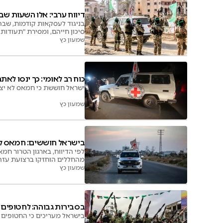
דיווח ערבי: אלו השעות ש
בניגוד לעסקאות קודמות, שבה
סיכון חייהם, ומסירת "תעודות
שמעון כץ
כוח רב לאומי: כך ינסו לא
ישראל חוששת כי חמאס לא יצלי
שמעון כץ
בישראל חוששים: חמאס לא
מהחללים הוחזקו ברצועת עזה 
שמעון כץ
בסבירות גבוהה: לחטופים
בישראל מעריכים כי החטופים 