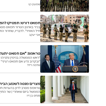
שמעון כץ
חמאס דורש: תפסיקו להפצי
בכיר בארגון הטרור חמאס מסר
חיל האוויר". לדבריו, שחרור 
אבי יעקב
טראמפ: "אם חמאס יתעקש
"ראש הממשלה בנימין נתניהו 
"ובקרוב נדע אם חמאס רציני" |
שלמה ריזל
מצרים מנסה לשכנע; הבית 
טראמפ מסרב לדון בהערות חמא
הממשל ביום שאחרי | שר החוץ
עזה"
פנחס בן זיו