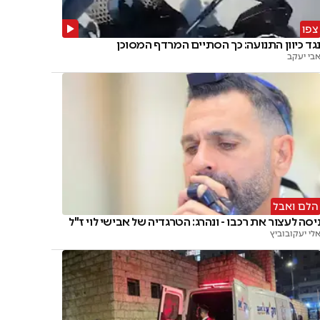
צפו
גד כיוון התנועה: כך הסתיים המרדף המסוכן
בי יעקב
הלם ואבל
יסה לעצור את רכבו - ונהרג: הטרגדיה של אבישי לוי ז"ל
לי יעקובוביץ