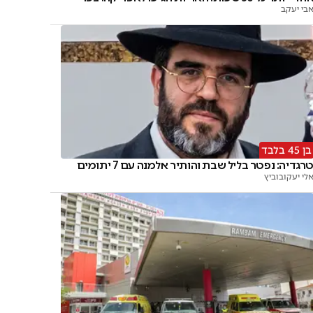
בי יעקב
בן 45 בלבד
רגדיה: נפטר בליל שבת והותיר אלמנה עם 7 יתומים
לי יעקובוביץ