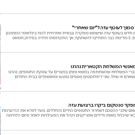
ע
מוך לעוטף עזה ל"יום שאחרי"
חדש בעוטף עזה שישמש מפקדה צבאית ואזרחית לכוח בינלאומי המתוכנן
לפעול במסגרת תוכנית טראמפ. 5 מדינות כבר התחייבו להשתתף, אך התקדמותו תלויה בפירוק חמאס
חברי המשלחת שהשתתפה במשא ומתן במצרים על עסקת החטופים, נהרגו
ר
ז
ק
ומפקד סנטקום ביקרו ברצועת עזה
שום שלבי ההסכם לשחרור החטופים החיים והחללים, נועד לוודא את ההיערכות
י שיכלול מאות חיילים אמריקנים וינהל את הפעילויות לאחר סיום הלחימה