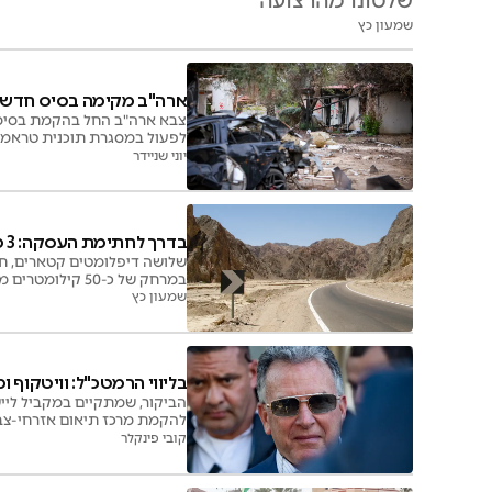
שלטונו מהרצועה
שמעון כץ
ארה"ב מקימה בסיס חדש ס
צבא ארה"ב החל בהקמת בסיס 
מנשקו
יוני שניידר
בדרך לחתימת העסקה: 3 מאנשי המשלחת הקטארית נהרגו
שלושה דיפלומטים קטארים, 
במרחק של כ-50 קילומטרים משארם א-שיח'. שני דיפלומטים נוספים נפצעו ומאושפזים בבית החולים
שמעון כץ
בליווי הרמטכ"ל: וויטקוף 
הביקור, שמתקיים במקביל ליי
להקמת מרכז תיאום אזרחי-צבא
קובי פינקלר