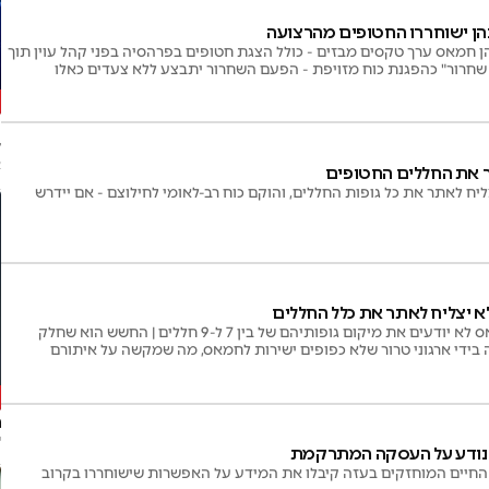
בהן ישוחררו החטופים מהרצועה
ן חמאס ערך טקסים מבזים - כולל הצגת חטופים בפרהסיה בפני קהל עוין תוך
 שחרור" כהפגנת כוח מזויפת - הפעם השחרור יתבצע ללא צעדים כאלו
"
ל
א
תר את החללים החטופים
ח לאתר את כל גופות החללים, והוקם כוח רב-לאומי לחילוצם - אם יידרש
 יצליח לאתר את כלל החללים
לפי הדיווח, בארגון הטרור חמאס לא יודעים את מיקום גופותיהם של בין 7 ל-9 חללים | החשש הוא שחלק
בידי ארגוני טרור שלא כפופים ישירות לחמאס, מה שמקשה על איתורם
ה
י
 נודע על העסקה המתרקמת
החיים המוחזקים בעזה קיבלו את המידע על האפשרות שישוחררו בקרוב