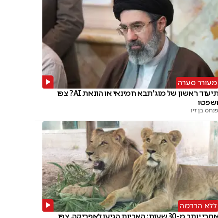
מעורר סערה
תיעוד ראשון של מוג'תבא חמינאי או הונאת AI? צפו
שפטו
נחס בן זיו
ללא הרדמה
חרי יותר מ-30 שעות: האריות הגיעו לאפריקה. צפו