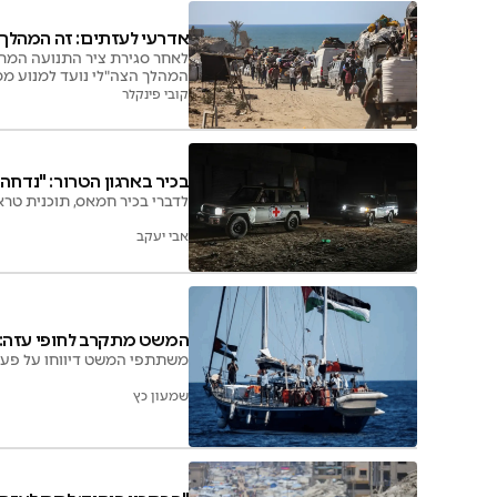
אדרעי לעזתים: זה המהלך
לאחר סגירת ציר התנועה המרכז
המהלך הצה"לי נועד למנוע מ
קובי פינקלר
בכיר בארגון הטרור: "נדח
לדברי בכיר חמאס, תוכנית טר
אבי יעקב
המשט מתקרב לחופי עזה: "
משתתפי המשט דיווחו על פעילות 
שמעון כץ