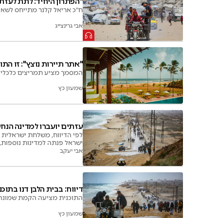
"הפתרון היחיד: לתת לעזת
ח"כ אריאל קלנר מתייחס לשאיפו
אבי גרינצייג
"אתר תיירות נוצץ": זו הת
המסמך מציע תמריצים כלכליים מ
שמעון כץ
עזתים יועברו למדינה הנ
לפי הדיווח, משלחת ישראלית מ
ישראל פנתה למדינות נוספות, ב
אבי יעקב
דיווח: בבית הלבן דנו בתוכ
התוכנית מציעה הקמת שמונה 
שמעון כץ