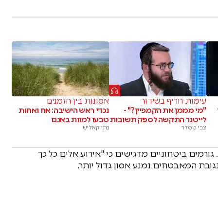
עימות חריף בשידור
אסונות בין הזמנים
"מי מממן את הקמפיין?" -
נכדי ראש הישיבה: אח ואחות
לייטנר התקשה לספק תשובות
טבעו למוות באגם
צבי טסלר
נתי קאליש
רמים ביטחוניים מדגישים כי "אירוע אלים כל כך
תגובת המאבטחים נמנע אסון גדול יותר.