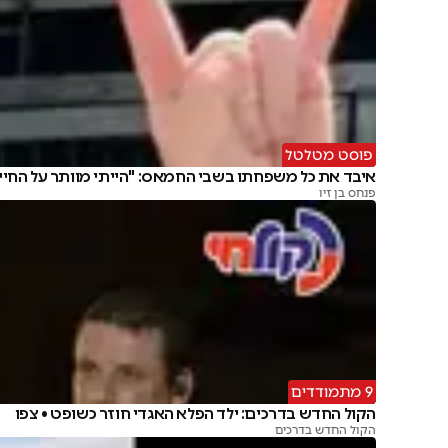
פוסט מטלטל
איבד את כל משפחתו בשבי החמאס: "הייתי מוותר על החיי
פנחס בן זיו
9 מתמודדים
הקול החדש בדרכים: ילד הפלא האגדי חוזר כשופט • צפו
הקול החדש בדרכים