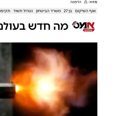
א+
א-
הדפסה
אגף השיקום
בן 27
משרד הביטחון
נטרול חשוד
תקיפת