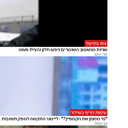
צפו בתיעוד
שניות מהאסון: השוטרים ניפצו חלון והצילו פעוט
אבי יעקב
עימות חריף בשידור
"מי מממן את הקמפיין?" - לייטנר התקשה לספק תשובות
צבי טסלר