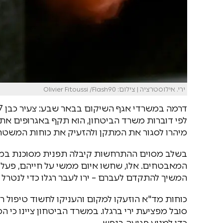
ירי. אילוסטרציה | צילום: Olivier Fitoussi /Flash90
לפי דוברות משרד הביטחון, הוא תקף באגרופים א
מיהרו לסגור את המתקן ולהזעיק את כוחות המשטרה.
בשלב מסוים ההתרחשות קיבלה תפנית מסוכנת במיו
המאבטחים. אלו, שחשו איום ממשי על חייהם, פעלו ל
המשיך להתקדם לעברם – ירו לעבר רגלו כדי לנטרל 
כוחות מד"א הוזעקו למקום והעניקו לחשוד טיפול ר
סובל מפציעת ירי ברגלו. במשרד הביטחון ציינו כי 
כדי למנוע פגיעה בנפש.