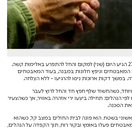
דרמה במשרדי אגף השיקום בבאר שבע: צעיר כבן 27 הגיע היום (שני) למקום והחל להתפרע באלימות קשה.
ת המאבטחים וניפץ חלונות במבנה, בעוד המאבטחים
 במשך דקות ארוכות ניסו להרגיעו – ללא הצלחה.
חד, כשהחשוד שלף חפץ חד והחל לרוץ לעבר
פי הנהלים: תחילה ביצעו ירי אזהרה באוויר, אך כשהצעיר
את הסכנה.
אשוני בשטח. הוא פונה לבית החולים במצב קל, כשהוא
המאבטחים פעלו באומץ ובקור רוח, תוך הקפדה על הנהלים,