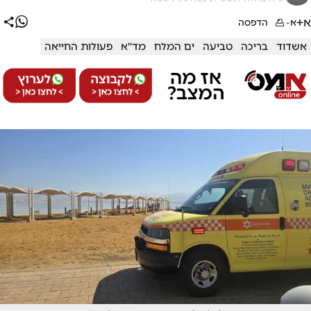
א+
א-
הדפסה
אשדוד
בריכה
טביעה
ים המלח
מד''א
פעולות החייאה