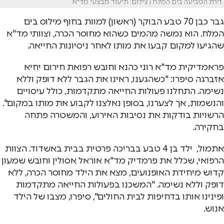
זירת הטביעה בים המלח | צילום: תיעוד מבצעי מד"א
גבר כבן 70 טבע הבוקר (ראשון) למוות בחוף מילוס בים
המלח. הוא נמשה מהמים כשהוא מחוסר הכרה, וצוותי מד"א
שהגיעו למקום קבעו את מותו לאחר ניסיונות החייאה.
פראמדיקית מד"א רוני כהנא וחובש רפואת חירום יחיא
אזברגה סיפרו: "כשהגענו, ראינו את הגבר ללא דופק וללא
נשימה. התחלנו פעולות החייאה מתקדמות, כולל עיסויים
והנשמות, אך לצערנו, בסופן נאלצנו לקבוע את מותו במקום".
הרשויות בודקות את נסיבות האירוע, והמשטרה פתחה
בחקירה.
אתמול, ילד בן 4 טבע בבריכה פרטית בבית באשדוד. הצוות
הרפואי, שכלל את פרמדיק מד"א אוראל אסולין וחובש שמעון
קדוש מיחידת האופנועים, מצא את הילד מחוסר הכרה, ללא
דופק וללא נשימה. "המשכנו בפעולות החייאה מתקדמות
ופינינו אותו בדחיפות לבית החולים", סיפרו, מצבו של הילד
אנוש.