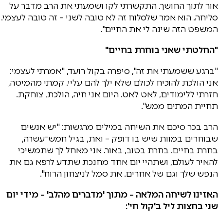
אור לתוך החושך. התקשרתי לקו ושמעתי את הרב מדבר על
סליחה. הוא אמר שלסלוח זה לא טובה לשני – זה טובה לעצמי.
המשפט הזה שינה לי את החיים".
"החלטתי שאני בוחרת בחיים"
"ברגע ששמעתי את זה", סיפרה בקול רועד, "אמרתי לעצמי:
אני הולכת להוכיח לכולם שלא ילך להם עליי. קמתי מהמיטה,
חזרתי ללימודים, לאט לאט. היום אני חיה, הולכת, צוחקת.
תחיית המתים ממש".
הרב בכר סיכם את השיחה במילים מרגשות: "יש אנשים
שבוחרים במוות שיש בו דופק – ואת, בגיל חמש־עשרה,
בחרת בחיים. בחרת בטוב, באור. אני מאחל לך שתמשיכי
להאיר לעולם, ושתהיי יום אחד מחנכת שתדע לרפא גם את
הנפש שלך וגם של אחרים. את סמל לניצחון הרוח".
האזינו לשיחה המלאה – מתוך 'מדברים מהלב' – מידי יום
שני בחצות ליל ב'קול חי':