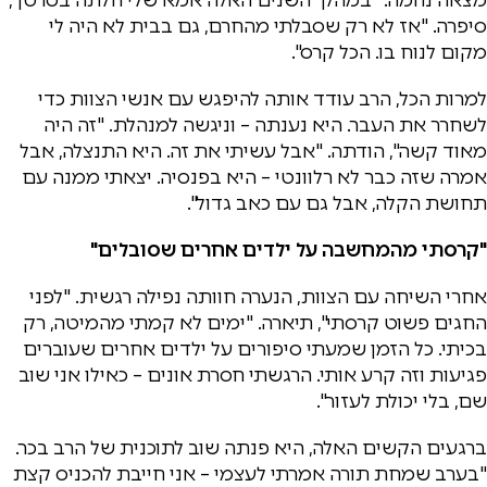
סיפרה. "אז לא רק שסבלתי מהחרם, גם בבית לא היה לי
מקום לנוח בו. הכל קרס".
למרות הכל, הרב עודד אותה להיפגש עם אנשי הצוות כדי
לשחרר את העבר. היא נענתה – וניגשה למנהלת. "זה היה
מאוד קשה", הודתה. "אבל עשיתי את זה. היא התנצלה, אבל
אמרה שזה כבר לא רלוונטי – היא בפנסיה. יצאתי ממנה עם
תחושת הקלה, אבל גם עם כאב גדול".
"קרסתי מהמחשבה על ילדים אחרים שסובלים"
אחרי השיחה עם הצוות, הנערה חוותה נפילה רגשית. "לפני
החגים פשוט קרסתי", תיארה. "ימים לא קמתי מהמיטה, רק
בכיתי. כל הזמן שמעתי סיפורים על ילדים אחרים שעוברים
פגיעות וזה קרע אותי. הרגשתי חסרת אונים – כאילו אני שוב
שם, בלי יכולת לעזור".
ברגעים הקשים האלה, היא פנתה שוב לתוכנית של הרב בכר.
"בערב שמחת תורה אמרתי לעצמי – אני חייבת להכניס קצת