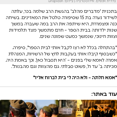
צללית אנשים. אילוסטרציה | צילום: unsplash
בתכנית 'מדברים מהלב' בהגשת הרב שלמה בכר, עלתה
לשידור נערה בת 15 שסיפורה טלטל את המאזינים. בשיחה
כנה ומצמררת, היא שיתפה את הרב במה שעברה במשך
שנות ילדותה בבית הספר – חרם מתמשך מצד תלמידות
וצוות חינוכי, שנמשך כמעט שמונה שנים.
"בהתחלה בכלל לא רצו לקבל אותי לבית הספר", סיפרה.
"כשבסוף קיבלו אותי בעקבות לחץ של הרשויות, המנהלת
אמרה לאמא שלי בפנים – ‘היא תסבול כאן’. וכך באמת היה.
מכיתה ב’ עד ח’, פשוט סבלתי. גם מהצוות וגם מהבנות".
"אמא חלתה – ולא היה לי בית לברוח אליו"
עוד באתר: