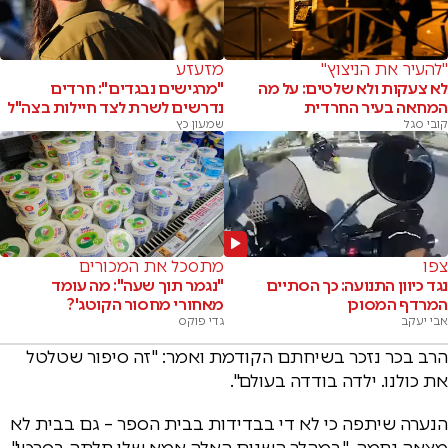
"להעיר את הניצוץ"
מזעזע
לא צעקות ולא שלטים: על מה
"מרגישים נבגדים": חרדים
המחאה בעיר החרדית
נדרשים לשרת לצד חיילות בצה"ל
קובי סגל
שמעון כץ
צפו
מתסכל את המכורים
נגד כיוון התנועה: כך הסתיים
"נגמר תוך שעה": מה עומד
המרדף המסוכן
מאחורי מחסור הקוטג'?
אבי יעקב
גדי פוקס
הרב בכר נזכר בשיחתם הקודמת ואמר: "זה סיפור שטלטל
את כולנו. ילדה בודדה בעולם".
הנערה שיתפה כי לא די בבדידות בבית הספר – גם בבית לא
מצאה נחמה. "במהלך השנים האלה אמא שלי חלתה בסרטן",