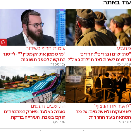
עוד באתר:
מזעזע
עימות חריף בשידור
"מרגישים נבגדים": חרדים
"מי מממן את הקמפיין?" - לייטנר
נדרשים לשרת לצד חיילות בצה"ל
התקשה לספק תשובות
שמעון כץ
צבי טסלר
"להעיר את הניצוץ"
התושבים זועמים
לא צעקות ולא שלטים: על מה
סערה באלעד: פארק המתנפחים
המחאה בעיר החרדית
הוקם בשבת. העירייה בודקת
קובי סגל
אבי יעקב