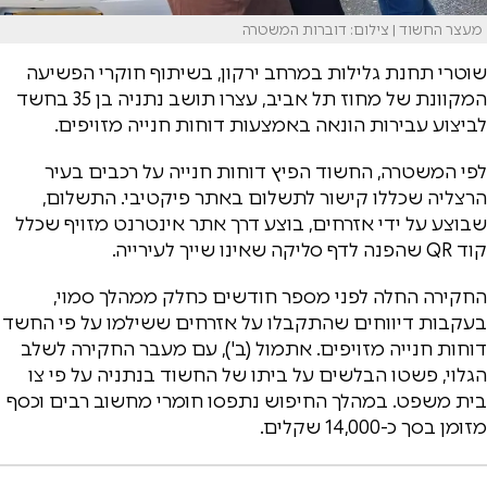
מעצר החשוד | צילום: דוברות המשטרה
שוטרי תחנת גלילות במרחב ירקון, בשיתוף חוקרי הפשיעה
המקוונת של מחוז תל אביב, עצרו תושב נתניה בן 35 בחשד
לביצוע עבירות הונאה באמצעות דוחות חנייה מזויפים.
לפי המשטרה, החשוד הפיץ דוחות חנייה על רכבים בעיר
הרצליה שכללו קישור לתשלום באתר פיקטיבי. התשלום,
שבוצע על ידי אזרחים, בוצע דרך אתר אינטרנט מזויף שכלל
קוד QR שהפנה לדף סליקה שאינו שייך לעירייה.
החקירה החלה לפני מספר חודשים כחלק ממהלך סמוי,
בעקבות דיווחים שהתקבלו על אזרחים ששילמו על פי החשד
דוחות חנייה מזויפים. אתמול (ב'), עם מעבר החקירה לשלב
הגלוי, פשטו הבלשים על ביתו של החשוד בנתניה על פי צו
בית משפט. במהלך החיפוש נתפסו חומרי מחשוב רבים וכסף
מזומן בסך כ-14,000 שקלים.