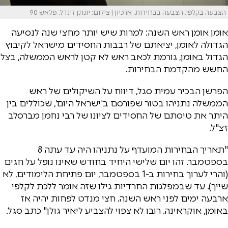
הצבעה בקלפי, הצבעה בבחירות. ארכיון | צילום: יונתן זינדל, פלאש 90
אומן אומן ראש השנה: למרות שיש יותר מחצי שנה לנסיעה
הגדולה לאומן, יציאתם של רבבות החסידים מישראל לקיבוץ
הגדול באומן, גורמת לכאב ראש לא קטן לראש הממשלה, בצל
החשש מהקדמת הבחירות.
הפרשן הבכיר עמית סגל, דיווח על השיקולים של ראש
הממשלה נתניהו בטור שפורסם ב'ישראל היום', שכוללים בין
היתר את טיסתם של החסידים לציונו של רבי נחמן מברסלב
זצ"ל.
"תאריך הבחירות המועדף על נתניהו היה עד עתה 8
בספטמבר. זהו יום שלישי היחיד בחודש שאינו נופל על חגים
(והרי לערוך בחירות ב-1 בספטמבר, יום פתיחת הלימודים, לא
שייך). עד שבמפלגות החרדיות גילו שזה אומר ללכת לקלפי
ארבעה ימים לפני ראש השנה. חצי מנדט לפחות יהיה אז
באומן, אוקראינה. רובו לא צפוי להצביע ליאיר גולן" כתב סגל.