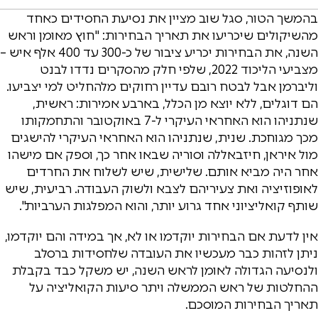
בהמשך הטור, סגל שוב מציין את נסיעת החסידים כאחד
מהשיקולים שיכריעו את תאריך הבחירות: "חוץ מאומן וראש
השנה, את הבחירות יכריע ציבור של כ-300 עד 400 אלף איש –
מצביעי הליכוד 2022, שלפי חלק מהסקרים נדדו לבנט
וליברמן אבל לבטח רובם עדיין רחוקים מלהחליט למי יצביעו.
הם דוגלים, ללא יוצא מן הכלל, בארבע אמירות: ראשית,
שנתניהו הוא האחראי העיקרי ל-7 באוקטובר והתחמקותו
מכך מגוחכת. שנית, שנתניהו הוא האחראי העיקרי להישגים
מול איראן, חיזבאללה וסוריה שבאו אחר כך, וספק אם מישהו
אחר היה מביא אותם. שלישית, שיש לשלוח את החרדים
לאופוזיציה ואת צעיריהם לצבא ולשוק העבודה. רביעית, שיש
שותף קואליציוני אחד גרוע יותר, והוא המפלגות הערביות".
אין לדעת אם הבחירות יוקדמו או לא, אך במידה והם יוקדמו,
ניתן לזהות כבר מעכשיו את העובדה שלחסידות ברסלב
ולנסיעה הגדולה לאומן לראש השנה, יש משקל כבד בקבלת
ההחלטות של ראש הממשלה ויתר סיעות הקואליציה על
תאריך הבחירות המוסכם.