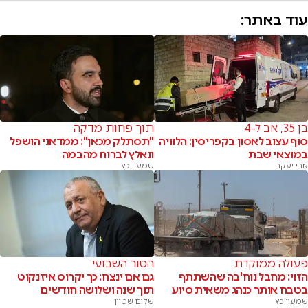
עוד באתר:
בן 35, אב ל-4
תוך פחות מדקה
סוף עצוב לאסון בקפריסין: הלוויה
"תסתלק מכאן": ממדאני הושפל
במוצאי שבת
ונאלץ לברוח מהבמה
אבי יעקב
שמעון כץ
פעולה ממוקדת
הטור השבועי
הזוי: מחבל נוח'בה שהשתתף
גם אם ינצח: כך יקרוס איזנקוט
בטבח אותר כנהג משאית סיוע
תוך שנה ושלושה חודשים
שמעון כץ
שלום שטיין