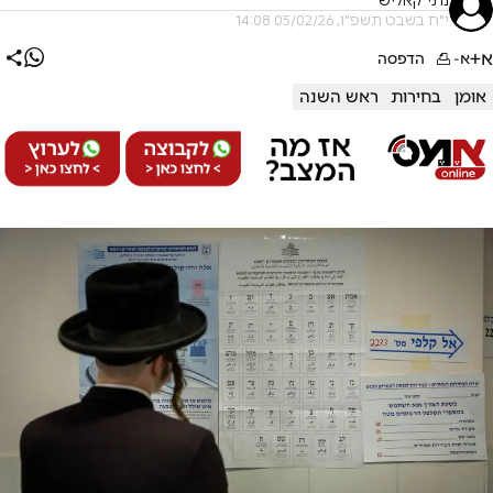
נתי קאליש
י"ח בשבט תשפ"ו, 05/02/26 14:08
א+
א-
הדפסה
אומן
בחירות
ראש השנה