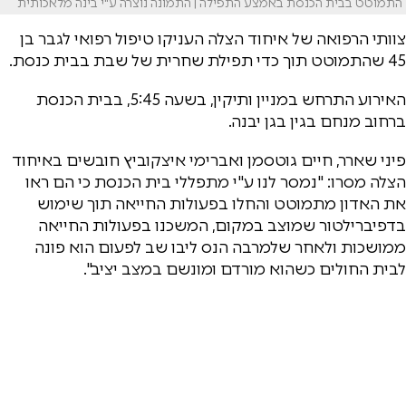
התמוטט בבית הכנסת באמצע התפילה | התמונה נוצרה ע"י בינה מלאכותית
צוותי הרפואה של איחוד הצלה העניקו טיפול רפואי לגבר בן
45 שהתמוטט תוך כדי תפילת שחרית של שבת בבית כנסת.
האירוע התרחש במניין ותיקין, בשעה 5:45, בבית הכנסת
ברחוב מנחם בגין בגן יבנה.
פיני שארר, חיים גוטסמן ואברימי איצקוביץ חובשים באיחוד
הצלה מסרו: "נמסר לנו ע"י מתפללי בית הכנסת כי הם ראו
את האדון מתמוטט והחלו בפעולות החייאה תוך שימוש
בדפיברילטור שמוצב במקום, המשכנו בפעולות החייאה
ממושכות ולאחר שלמרבה הנס ליבו שב לפעום הוא פונה
לבית החולים כשהוא מורדם ומונשם במצב יציב".