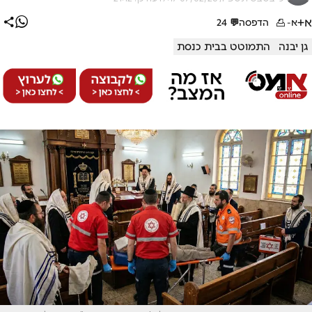
א+
א-
הדפסה
💬
24
גן יבנה
התמוטט בבית כנסת