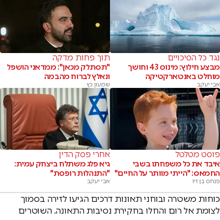
נגד כל הסיכויים
תוך פחות מדקה
מבצע חילוץ: מינוס 43 וחושך
"תסתלק מכאן": ממדאני הושפל
מוחלט באנטארקטיקה
ונאלץ לברוח מהבמה
אבי יעקב
שמעון כץ
פוסט מטלטל
אחרי פסק הדין
איבד את כל משפחתו בשבי
גיא פלג משתלח ביצחק עמית:
החמאס: "הייתי מוותר על החיים"
"התנהלות רופסת"
פנחס בן זיו
אבי יעקב
כוחות משטרה ובוחני תאונות דרכים הגיעו לזירה בסמוך
לצומת אל רום והחלו בחקירת נסיבות התאונה. השוטרים