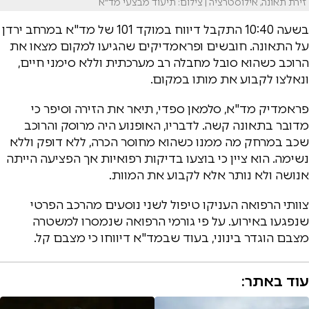
זירת תאונה, אילוסטרציה | צילום: תיעוד מבצעי מד"א
בשעה 10:40 התקבל דיווח במוקד 101 של מד"א במרחב ירדן
על התאונה. חובשים ופראמדיקים שהגיעו למקום מצאו את
הרוכב כשהוא סובל מחבלה רב מערכתית וללא סימני חיים,
ונאלצו לקבוע את מותו במקום.
פראמדיק מד"א, סלמאן ספדי, תיאר את הזירה וסיפר כי
מדובר בתאונה קשה. לדבריו, האופנוע היה מרוסק והרוכב
שכב במרחק מה ממנו כשהוא מחוסר הכרה, ללא דופק וללא
נשימה. הוא ציין כי בוצעו בדיקות רפואיות אך הפציעה הייתה
אנושה ולא נותר אלא לקבוע את המוות.
צוותי הרפואה העניקו טיפול לשני נוסעים מהרכב הפרטי
שנפגעו באירוע. על פי גורמי הרפואה שנמסרו למשטרה
מצבם הוגדר בינוני, בעוד שבמד"א דיווחו כי מצבם קל.
עוד באתר: