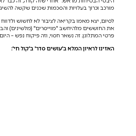
היבטי הבטיחות מראש. "אחרי שזה קורה, זה כבר לא ח
מורכב וכרוך בעלויות והסכמות שכנים שקשה להשיג.
לסיום, יצא מאמו בקריאה לציבור לא לחשוש ולדווח 
את החוששים מלהיחשב "מוייסרים" (מלשינים) והבה
פרטי המתלונן. זה נשאר חסוי, וזה פיקוח נפש – היו
האזינו לראיון המלא ב'עושים סדר' ב'קול חי':