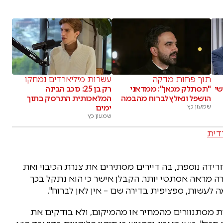
תוך פחות מדקה
עשרות מיליארדים נמחקו
שי
"תסתלק מכאן": ממדאני
רק בן 25: כוכב הבינה
הושפל ונאלץ לברוח מהבמה
המלאכותית התרסק בתוך
שמעון כץ
ימים
שמעון כץ
דית
דה נוספת, בה דיירים מסתירים את צנרת הכיבוי ואת
רה מראה אסתטי יותר. הקבלן אישר כי הוא נתקל בכך
ה לעשות, ספציפית בדירה שם – אין לאן לברוח".
ות מסתנוורים מהמחיר או מהמיקום, ולא בודקים את