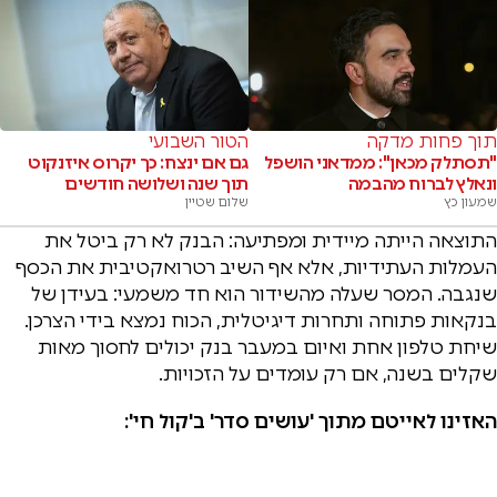
תוך פחות מדקה
הטור השבועי
"תסתלק מכאן": ממדאני הושפל
גם אם ינצח: כך יקרוס איזנקוט
ונאלץ לברוח מהבמה
תוך שנה ושלושה חודשים
שמעון כץ
שלום שטיין
התוצאה הייתה מיידית ומפתיעה: הבנק לא רק ביטל את
העמלות העתידיות, אלא אף השיב רטרואקטיבית את הכסף
שנגבה. המסר שעלה מהשידור הוא חד משמעי: בעידן של
בנקאות פתוחה ותחרות דיגיטלית, הכוח נמצא בידי הצרכן.
שיחת טלפון אחת ואיום במעבר בנק יכולים לחסוך מאות
שקלים בשנה, אם רק עומדים על הזכויות.
האזינו לאייטם מתוך 'עושים סדר' ב'קול חי':