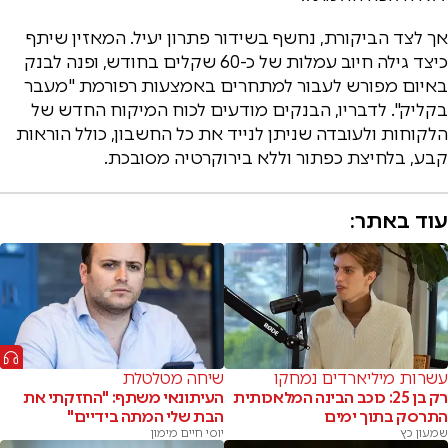
אך לצד הביקורת, נחשף בשידור פתרון יעיל. המאזין שיתף
כיצד גילה חיוב עמלות של כ-60 שקלים בחודש, ופנה לבנק
באיום מפורש לעבור למתחרים באמצעות רפורמת "מעבר
בקליק". לדבריו, הבנקים מודעים לכוח המיקוח החדש של
הלקוחות ולעובדה שניתן לנייד את כל החשבון, כולל הוראות
קבע, בלחיצת כפתור וללא בירוקרטיה מסובכת.
עוד באתר:
עשרות מיליארדים נמחקו
שיחה מטלטלת
רק בן 25: כוכב הבינה המלאכותית
העיתונאי משתף: "החזקתי את
התרסק בתוך ימים
הבת שלי המתה בידיים"
שמעון כץ
יוסי חיים מימון