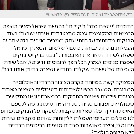
בנק, אילוסטרציה | צילום: נועם מושקוביץ, פלאש 90
בתוכנית 'עושים סדר' ב'קול חי' בהגשת ישראל מאיר, הוצפה
המציאות המקוממת עמה מתמודדים אזרחי ישראל: בעוד
הבנקים מדווחים על רווחי עתק וסוגרים סניפים בזה אחר זה,
העמלות נותרות גבוהות כתמול שלשום. המאזין ישראל
שעלה לשידור תיאר את האבסורד: "בבני ברק יש בנקים
שסגרו סניפים לגמרי, הכל הפך לרובוטים ודיגיטל, אבל שורת
העמלות של עשרות שקלים בחודש נשארה בדיוק אותו דבר".
המצוקה קשה במיוחד בקרב הציבור החרדי והאוכלוסייה
המבוגרת. המעבר הכפוי לשירותים דיגיטליים משאיר מאחור
מגזרים שלמים שאינם מחזיקים בסמארטפון או מתקשים
טכנולוגית, ועבורם סגירת סניף היא חסימת גישה לכספם
האישי. הדיון העלה שאלות נוקבות למפקח על הבנקים: מדוע
לא מוזלים תעריפי העמלות ללקוחות שאינם מקבלים שירות
פרונטלי, וכיצד מאושרות סגירות סניפים בריכוזים חרדיים
ללא חלופה הולמת?.