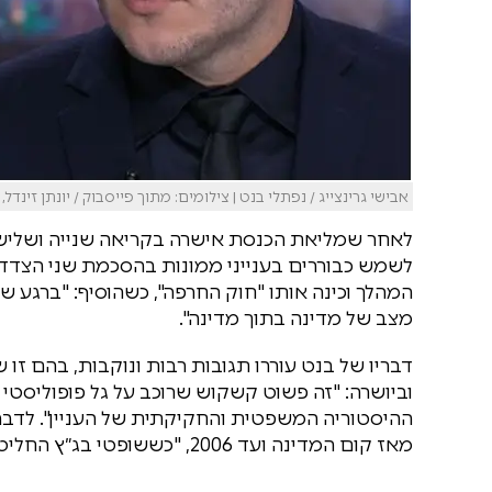
אבישי גרינצייג / נפתלי בנט | צילומים: מתוך פייסבוק / יונתן זינדל, פ
לאחר שמליאת הכנסת אישרה בקריאה שנייה ושלישית
לשמש כבוררים בענייני ממונות בהסכמת שני הצד
המהלך וכינה אותו "חוק החרפה", כשהוסיף: "ברגע 
מצב של מדינה בתוך מדינה".
דבריו של בנט עוררו תגובות רבות ונוקבות, בהם זו 
וביושרה: "זה פשוט קשקוש שרוכב על גל פופוליסטי
ההיסטוריה המשפטית והחקיקתית של העניין". לדברי
מאז קום המדינה ועד 2006, "כששופטי בג״ץ החליטו לבטל זאת בנימוק מופרך".