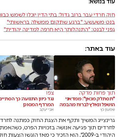
עוד בנושא:
חוק חרדי עבר ברוב גדול: בתי הדין יוכלו לשמש כבור
בנט משעשע: "ברגע שתקום ממשלה בראשותי"
גפני לבנט: "התנהלותך היא חרפה למדינה יהודית"
עוד באתר:
תוך פחות מדקה
צפו
"תסתלק מכאן": ממדאני
נגד כיוון התנועה: כך הסתיים
הושפל ונאלץ לברוח מהבמה
המרדף המסוכן
שמעון כץ
אבי יעקב
גרינצייג המשיך ותקף את הצגת החוק כמתנה לחרדי
לחרדים תוך פגיעה אנושה בזכויות הפרט, כשהאמת
היהודי ב-2009". הוא הזכיר כי מאז הוגשו 