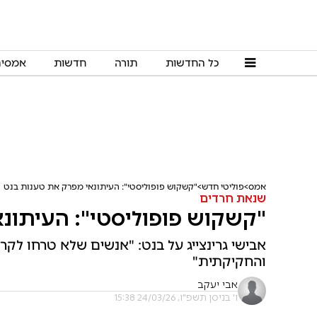
כל החדשות
תורה
חדשות
אמסי
אמס
פוליטי חדש
"קשקוש פופוליסטי": העיתונאי מפרק את טענות בנט
שנאת חרדים
"קשקוש פופוליסטי": העיתונ
אבישי גרינצייג על בנט: "אנשים שלא טרחו ל
והחקיקתית"
אבי יעקב
ו' בניסן תשפ"ו, 24/03/26 15:38