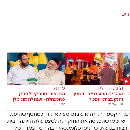
רים
ה' נתן וה' לקח
מרתק
טרגדיה: הפעוט צבי וויסמן
הרב אורי זוהר קיבל פתק
נחנק בביתו ונפטר
מהמנהלת - וענה לה מול כולן
נתי קאליש
יצחק חן
ם: "הקטע ההזוי הוא שבנט מציג את זה כמחטף שהוענק
 היא שמי שהכניסה את החוק הזה למצע שלה הייתה הבית
הצעות חוק רבות בנושא, וכי "ניסן סלומינסקי הבהיר שהעמדה של