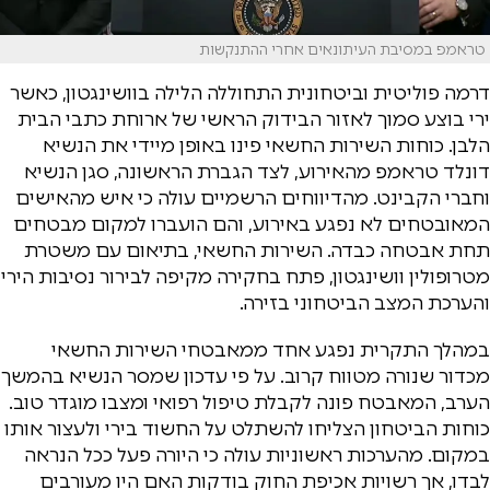
טראמפ במסיבת העיתונאים אחרי ההתנקשות
דרמה פוליטית וביטחונית התחוללה הלילה בוושינגטון, כאשר
ירי בוצע סמוך לאזור הבידוק הראשי של ארוחת כתבי הבית
הלבן. כוחות השירות החשאי פינו באופן מיידי את הנשיא
דונלד טראמפ מהאירוע, לצד הגברת הראשונה, סגן הנשיא
וחברי הקבינט. מהדיווחים הרשמיים עולה כי איש מהאישים
המאובטחים לא נפגע באירוע, והם הועברו למקום מבטחים
תחת אבטחה כבדה. השירות החשאי, בתיאום עם משטרת
מטרופולין וושינגטון, פתח בחקירה מקיפה לבירור נסיבות הירי
והערכת המצב הביטחוני בזירה.
במהלך התקרית נפגע אחד ממאבטחי השירות החשאי
מכדור שנורה מטווח קרוב. על פי עדכון שמסר הנשיא בהמשך
הערב, המאבטח פונה לקבלת טיפול רפואי ומצבו מוגדר טוב.
כוחות הביטחון הצליחו להשתלט על החשוד בירי ולעצור אותו
במקום. מהערכות ראשוניות עולה כי היורה פעל ככל הנראה
לבדו, אך רשויות אכיפת החוק בודקות האם היו מעורבים