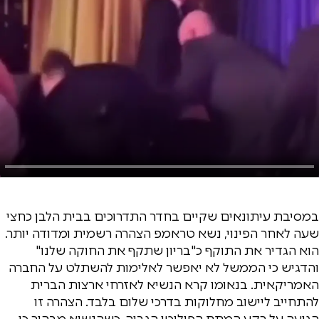
במסיבת עיתונאים שקיים בחדר התדרוכים בבית הלבן כחצי
שעה לאחר הפינוי, נשא טראמפ הצהרה רשמית ומדודה יותר.
הוא הגדיר את התוקף כ"בריון שתקף את החוקה שלנו"
והדגיש כי הממשל לא יאפשר לאלימות להשתלט על החברה
האמריקאית. בנאומו קרא הנשיא לאזרחי ארצות הברית
להתחייב ליישוב מחלוקות בדרכי שלום בלבד. הצהרה זו
הגיעה על רקע המתח הפוליטי הגבוה, כשהנשיא מבהיר כי