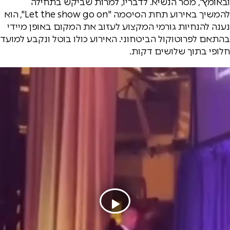
ובאומץ", מסר הנשיא. לדבריו, למרות שביקש בתחילה
להמשיך באירוע תחת הסיסמה "Let the show go on", הוא
נענה להנחיות גורמי המקצוע לעזוב את המקום באופן מיידי
בהתאם לפרוטוקול הביטחוני. האירוע כולו בוטל ונקבע למועד
חלופי בתוך שלושים דקות.