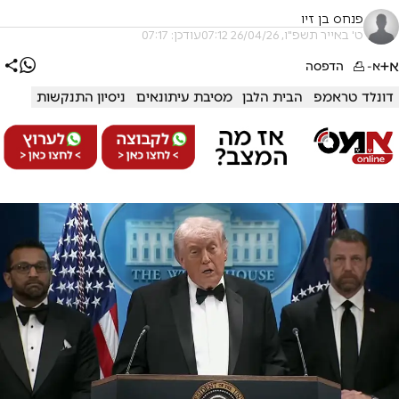
פנחס בן זיו
ט' באייר תשפ"ו, 26/04/26 07:12
עודכן: 07:17
א+
א-
הדפסה
דונלד טראמפ
הבית הלבן
מסיבת עיתונאים
ניסיון התנקשות