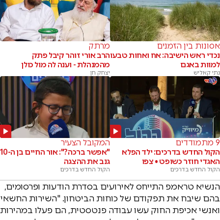
אסונות בין הזמנים
מרתק
נכדי ראש הישיבה: אח ואחות טבעו
הרב אורי זוהר קיבל פתק
למוות באגם
מהמנהלת - וענה לה מול כולן
נתי קאליש
יצחק חן
9 מתמודדים
המקובל הצעיר
הקול החדש בדרכים: ילד הפלא
"אפשר ברכה?": אור החיים בן ה-10
האגדי חוזר כשופט • צפו
גנב את ההצגה
הקול החדש בדרכים
הקול החדש בדרכים
הנשיא טראמפ התייחס לאירועים בסדרת הודעות ופרסומים,
בהם שיבח את תפקודם של כוחות הביטחון. "השירות החשאי
ואנשי אכיפת החוק עשו עבודה פנטסטית, הם פעלו במהירות