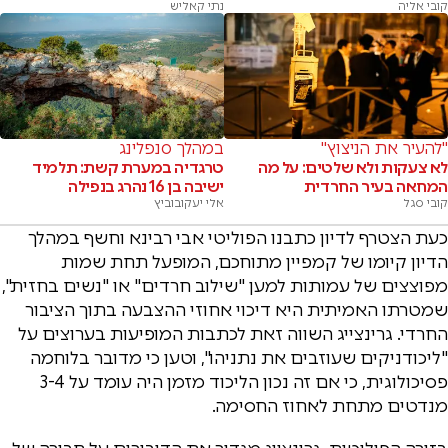
קובי אליה
נתי קאליש
"להעיר את הניצוץ"
במהלך סנפלינג
לא צעקות ולא שלטים: על מה
טרגדיה במערת קשת: תלמיד
המחאה בעיר החרדית
ישיבה בן 16 נהרג בנפילה
קובי סגל
אלי יעקובוביץ
כעת הצטרף לדיון כתבנו הפוליטי אבי רבינא וחשף במהלך
הדיון קיומו של קמפיין מתוחכם, המופעל תחת שמות
מפוצצים של עמותות למען "שילוב חרדים" או "נשים בחזית",
שמטרתו האמיתית היא דיכוי אחוזי ההצבעה בתוך הציבור
החרדי. גרינצייג השווה זאת לכתבות המופיעות בערוצים על
"ליכודניקים שעוזבים את נתניהו", וטען כי מדובר בלוחמה
פסיכולוגית, כי אם זה נכון הליכוד מזמן היה עומד על 3-4
מנדטים מתחת לאחוז החסימה.