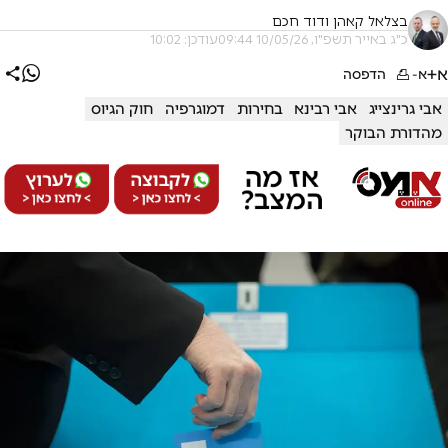
בצלאל קאהן ודוד חכם
כ"ג באייר תשפ"ו, 10/05/26 09:44
עודכן: 10:02
א+
א-
הדפסה
אבי גרינצייג
אבי רבינא
בחירות
דמוגרפיה
חוק הגיוס
מהדורת הבוקר