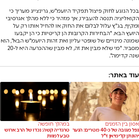
בכל הנוגע לחוק פיצול תפקיד היועמ"ש, גרינצייג מעריך כי
הקואליציה תנסה להעבירו, אך מזהיר כי ללא מהלך אגרסיבי
ומקיף, בג"ץ עלול לבלום את החוק או להחיל אותו רק על
היועץ הבא. "הבחירות הקרובות הן קריטיות כי הן יקבעו
שמונה מינויים של שופטי עליון ואת זהות היועמ"ש הבא", הוא
מסביר. "מי שלא מבין את זה, לא מבין שההכרעה היא ל-20
שנה קדימה".
עוד באתר:
אסון בין הזמנים
במהלך חופשה
נפל מגובה של כ-40 מטרים: הנער
טרגדיה קשה: נכדו של הרב ארוש
יהונתן קלימיאן ז"ל
טבע למוות