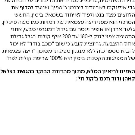
בזירה הפוליטית, גרינצייג מגדיר את הדיבורים על חבירה של
גדי אייזנקוט לאביגדור ליברמן כ"ספין" שנועד להדוף את
הלחצים מצד בנט ולפיד לאיחוד בשמאל. בימין, החשש
המרכזי הוא מפני ריצה עצמאית של דמויות כמו משה פייגלין,
גלעד ארדן או אופיר וינטר. עם גידול דמוגרפי טבעי, אחוז
החסימה צפוי לזנק ל-180 עד 200 אלף קולות בגלל גדילת
אחוז ההצבעה. גרינצייג קובע כי שום "כוכב בודד" לא יכול
להביא מספר כזה ללא מנגנון מפלגתי משומן. "ריצה עצמאית
של המפלגות הקטנות בימין היא 100% שריפת קולות לפח".
האזינו לריאיון המלא, מתוך מהדורת הבוקר בהגשת בצלאל
קאהן ודוד חכם ב'קול חי':