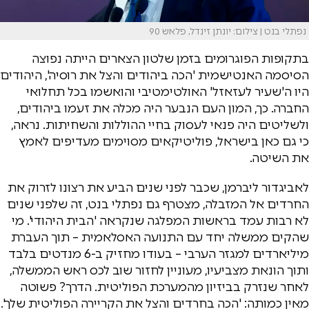
נפתלי בנט | צילום: יונתן זינדל, פלאש 90
בתקופות הפוגרומים בזמן שלטון הצארים הייתה נפוצה
הסיסמה האנטישמית 'הכה ביהודים והצל את רוסיה', היהודים
היו ה'שעיר לעזאזל' האולטימטיבי והואשמו בכל תחלואי
החברה. כך, המון העם הנבער היה מכלה את זעמו ביהודים,
ולשליטים היה פנאי לעסוק בחיי ההוללות והשחיתות. נראה,
כי גם כאן בישראל, פוליטיקאים מסוימים מעדיפים לאמץ
את השיטה.
לאביגדור ליברמן, שכבר לפני שנים הביע את רצונו לזרוק את
החרדים אל המזבלה, מצטרף גם נפתלי בנט, זה שלפני שנים
לא רבות עמד בראשות המפלגה שנקראה 'הבית היהודי'. מי
שהקים ממשלה יחד עם התנועה האסלאמית – תוך העברת
מיליארדים למגזר הערבי – בעודו מחזיק ב-6 מנדטים בלבד
ותוך הונאת מצביעיו, מעוניין לחזור שוב לכס ראש הממשלה,
לאחר שנזרק בביזיון מהמערכת הפוליטית. הדרך? פשוטה
מאין כמותה: 'הכה בחרדים והצל את הקריירה הפוליטית שלך'.