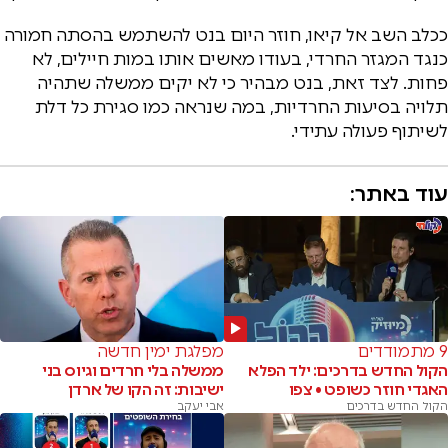
ככלב השב אל קיאו, חוזר היום בנט להשתמש בהסתה חמורה
כנגד המגזר החרדי, בעודו מאשים אותו במות חיילים, לא
פחות. לצד זאת, בנט מבהיר כי לא יקים ממשלה שתהיה
תלויה בסיעות החרדיות, במה שנראה כמו סגירת כל דלת
לשיתוף פעולה עתידי.
עוד באתר:
9 מתמודדים
מפלגת ימין חדשה
הקול החדש בדרכים: ילד הפלא
ממשלה בלי חרדים וגיוס בני
האגדי חוזר כשופט • צפו
ישיבות: זה הקו של ארדן
הקול החדש בדרכים
אבי יעקב