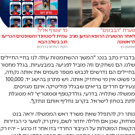
סערת "הבבונים"
מי יצטרף אליו?
לאחר ההשעיה: הרופא הגזען מגיב
עמית ליסטוונד והשופטים הכריעו:
לראשונה
רגב בשלב הבא
שמעון כץ
הקול החדש בדרכים
בדבריו כתב בנט: "המשך ההשתמטות עולה לנו בחיי החיילים
שלנו. הם נשחקים וזה מוביל לפגיעה במבצעיות. בגלל מחסור
בחיילים הם נדרשים לכבוש מספר פעמים את אותה נקודה,
כי פשוט אין מי שיחזיק אותה. ויש פתרון בהישג יד. 100,000
צעירים חרדים בריאים שבגלל פוליטיקה אינם מגויסים.
ממשלה שתלויה בדרעי, גולדקנופף וסמוטריץ' לא מסוגלת
לתת בטחון לישראל. בקרוב נחליף אותם ונתקן".
נותר רק להתפלל שאת משרד ראש הממשלה יראה בנט
מרחוק, שכן אם חלילה יחזור לשם, ניתן רק לשער כי הגזירות
הקשות המוטלות על הציבור החרדי בזו אחר זו כרגע – יהיו רק