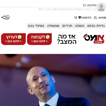
שמעון כץ
כ"ג באייר תשפ"ו, 10/05/26 18:16
עודכן: 18:17
א+
א-
הדפסה
💬
12
גזירת הגיוס
הסתה
חרדים
ממשלה
נפתלי בנט