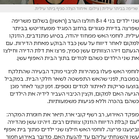
שריפה בביתר עילית | צילום: איחוד הצלה סניף ביתר עילית.
שני ילדים בני 4 ו‑8 חולצו הערב (ראשון) בשלום משריפה
שפרצה בדירת מגורים ברחוב המגיד ממעזריטש בביתר
עילית. לוחמי האש ממחוז יהודה, בסיוע מתנדבים, הוזנקו
למקום לאחר דיווח על עשן כבד הבוקע מאחת הדירות. עם
הגעתם זיהו הצוותים עשן סמיך, פרצו את דלת הדירה וחילצו
את שני הילדים כשהם לכודים בתוך הבית האפוף עשן.
לוחמי האש פעלו במהירות לכיבוי מוקד הבעירה שהתלקח
במטבח, לפני שהאש התפשטה לשאר חלקי הבית. במקביל
בוצעו סריקות לאיתור לכודים נוספים. זמן קצר לאחר מכן
הגיעה האם למקום, וקצין הכיבוי העביר לידיה את הילדים
כשהם בהכרה וללא פגיעות משמעותיות.
מפקד האירוע, רב רשף קובי ארז, תיאר את חומרת המקרה:
"עם קבלת הדיווח הוזנקו צוותים רבים. זיהינו עשן מהדירה
וביצענו פריצה. לוחמי האש חילצו שני ילדים מתוך בית אפוף
עשן והשגחתי עליהם עד להגעת האם. מדובר באירוע חמור