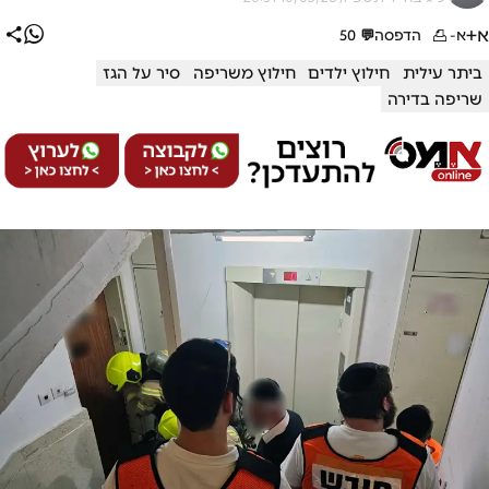
א+
א-
הדפסה
💬
50
ביתר עילית
חילוץ ילדים
חילוץ משריפה
סיר על הגז
שריפה בדירה