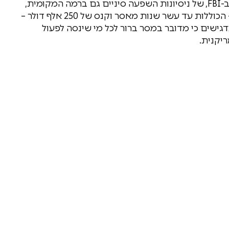
הפרשה נתפסת כחלק ממגמה רחבה יותר שמזהים ב-FBI, של ניסיונות השפעה סיניים גם ברמה המקומית,
ולא רק בזירה הלאומית. מעבר להשלכות הפליליות – הכוללות עד עשר שנות מאסר וקנס של 250 אלף דולר –
גישים כי מדובר במסר ברור לכל מי שינסה לפעול
יקנית.