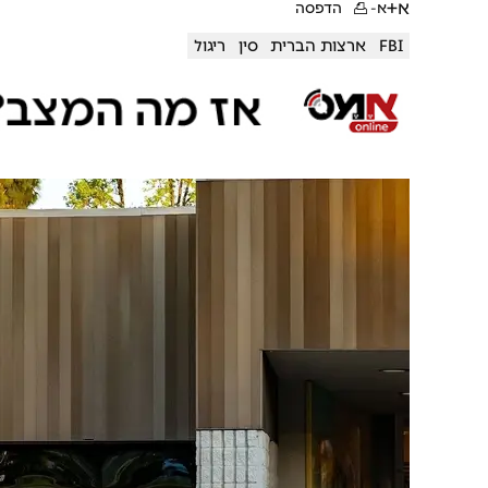
א+
א-
הדפסה
FBI
ארצות הברית
סין
ריגול