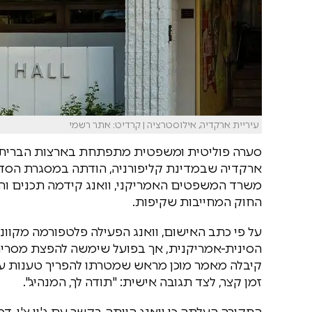
עיריית ארקדיה, אילוסטרציה | קרדיט: אתר רשמי
סערה פוליטית ומשפטית מתפתחת בארצות הברית, לא
ארקדיה שבמדינת קליפורניה, הודתה במסגרת הסדר ט
משרד המשפטים האמריקני, וואנג קידמה תכנים והנח
החוק המחייבות שקיפות.
על פי כתב האישום, וואנג הפעילה פלטפורמה מקוו
הסינית-אמריקנית, אך בפועל שימשה להפצת מסרים
קיבלה מאמר מוכן מראש שמטרתו להפריך טענות על ה
זמן קצר, לצד תגובה אישית: "תודה לך, המנהיג".
החקירה העלתה כי וואנג הייתה בקשר עם ג'ון צ'ן, דמ