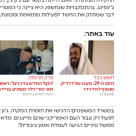
ג'ינפינג. בהתכתבויות שנחשפו, היא ציינה כי המס
דבר שמחזק את החשד לפעילות מתואמת ומכוונת.
עוד באתר:
חשש כבד
פרק מרמלה
היום ה-29: מצבו של דרדיק
'הקול החדש בדרכים': ראפר
מוסיף להידרדר
זמר הודי וילד מפתיע בנייד
שמעון כץ
הקול החדש בדרכים
במשרד המשפטים הדגישו את חומרת המקרה. ג'ון א. 
לפעול רק עבור העם האמריקני שהם מייצגים. מדאיג
ממשל סיניים הגיעה לעמדת אמון ציבורית".