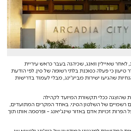
חר שאיילין וואנג, שכיהנה בעבר כראש עיריית
יעון כי פעלה כסוכנת בלתי רשומה של סין. לפי הודעת
יות שהגיעו ישירות מבייג'ינג, מבלי לעמוד בדרישות
נת שהוצגה ככלי תקשורת המיועד לקהילה
 רשמיים של השלטון הסיני. באחד המקרים המתועדים,
פרות זכויות אדם באזור שינג'יאנג – ופרסמה אותו תוך
ות המקושרת למנגנוני המודיעין של בייג'ינג ולנשיא שי