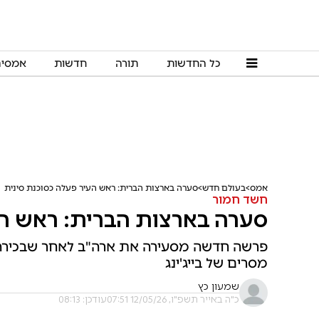
כל החדשות
תורה
חדשות
אמסי
אמס
בעולם חדש
סערה בארצות הברית: ראש העיר פעלה כסוכנת סינית
חשד חמור
סערה בארצות הברית: ראש הע
פרשה חדשה מסעירה את ארה"ב לאחר שבכירה 
מסרים של בייג'ינג
שמעון כץ
כ"ה באייר תשפ"ו, 12/05/26 07:51
עודכן: 08:13