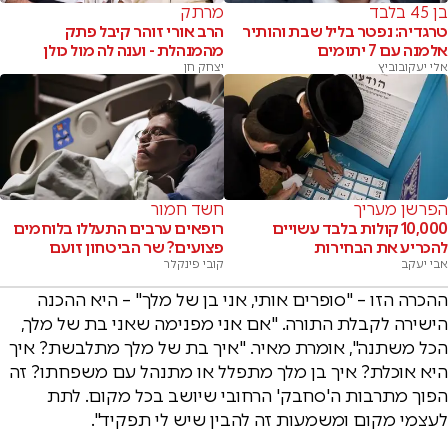
בן 45 בלבד
מרתק
טרגדיה: נפטר בליל שבת והותיר
הרב אורי זוהר קיבל פתק
אלמנה עם 7 יתומים
מהמנהלת - וענה לה מול כולן
אלי יעקובוביץ
יצחק חן
הפרשן מעריך
חשד חמור
10,000 קולות בלבד עשויים
רופאים ערבים התעללו בלוחמים
להכריע את הבחירות
פצועים? שר הביטחון זועם
אבי יעקב
קובי פינקלר
ההכרה הזו – "סופרים אותי, אני בן של מלך" – היא ההכנה
הישירה לקבלת התורה. "אם אני מפנימה שאני בת של מלך,
הכל משתנה", אומרת מאיר. "איך בת של מלך מתלבשת? איך
היא אוכלת? איך בן מלך מתפלל או מתנהל עם משפחתו? זה
הפוך מתרבות ה'סחבק' הרחובי שיושב בכל מקום. לתת
לעצמי מקום ומשמעות זה להבין שיש לי תפקיד".