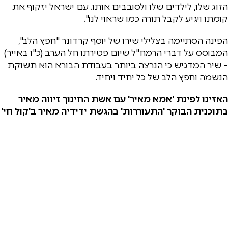
הזוג שלו, לילדים שלו ולסובבים אותו. עם ישראל יזקוף את
קומתו ויגיע לקבל תורה כמו שראוי לנו".
הפינה הסתיימה בצלילי שירו של יוסף קרדונר "חפץ הלב",
המבוסס על דברי הרמח"ל שיום פטירתו חל הערב (כ"ו באייר)
– שיר המדגיש כי הנרצה ביותר בעבודת הבורא הוא תשוקת
הנשמה וחפץ הלב של כל יחיד ויחיד.
האזינו לפינת 'אמא מאיר' עם אשת החינוך זיווה מאיר
בתוכנית הבוקר 'התעוררות' בהגשת ידידיה מאיר ב'קול חי'