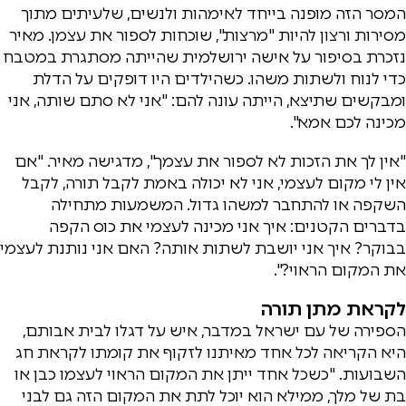
המסר הזה מופנה בייחד לאימהות ולנשים, שלעיתים מתוך
מסירות ורצון להיות "מרצות", שוכחות לספור את עצמן. מאיר
נזכרת בסיפור על אישה ירושלמית שהייתה מסתגרת במטבח
כדי לנוח ולשתות משהו. כשהילדים היו דופקים על הדלת
ומבקשים שתיצא, הייתה עונה להם: "אני לא סתם שותה, אני
מכינה לכם אמא".
"אין לך את הזכות לא לספור את עצמך", מדגישה מאיר. "אם
אין לי מקום לעצמי, אני לא יכולה באמת לקבל תורה, לקבל
השקפה או להתחבר למשהו גדול. המשמעות מתחילה
בדברים הקטנים: איך אני מכינה לעצמי את כוס הקפה
בבוקר? איך אני יושבת לשתות אותה? האם אני נותנת לעצמי
את המקום הראוי?".
לקראת מתן תורה
הספירה של עם ישראל במדבר, איש על דגלו לבית אבותם,
היא הקריאה לכל אחד מאיתנו לזקוף את קומתו לקראת חג
השבועות. "כשכל אחד ייתן את המקום הראוי לעצמו כבן או
בת של מלך, ממילא הוא יוכל לתת את המקום הזה גם לבני