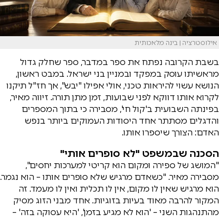
אילוסטרציה | בינה מלאכותית
בשבת הקרובה נפתח את ספר במדבר, ספר שחלק גדול
מראשיתו עוסק במפקד ובמניין בני ישראל. במבט ראשון,
הנושא עשוי להיראות טכני, אולי אפילו "יבש", אך חז"ל תיקנו
לקרוא אותו דווקא לפני שבועות, זמן מתן תורה. זיווה מאיר,
בפינתה השבועית ב'קול חי', מסבירה כי בתוך המספרים
והדגלים מסתתר אחד היסודות העמוקים ביותר בנפש
האדם: הצורך שיספרו אותו.
הסכנה שבמשפט "לא סופרים אותי"
"המושג של ספירה ומקום הוא קריטי למערכות יחסים",
מסבירה מאיר. "כשאדם מרגיש שלא סופרים אותו – הוא נגמר.
הוא מרגיש שאין לו מקום, אין לו תכלית ואין לו מעמד. זה
המקור להרבה מאוד בעיות בזוגיות. אחד מבני הזוג מסיק
מהתנהגות השני – 'הוא לא מגיע בזמן', 'היא עסוקה בזה' –