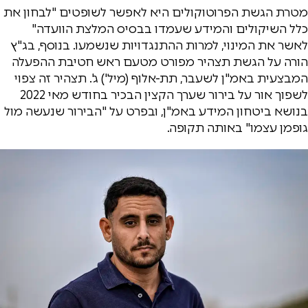
מטרת הגשת הפרוטוקולים היא לאפשר לשופטים "לבחון את
כלל השיקולים והמידע שעמדו בבסיס המלצת הוועדה"
לאשר את המינוי, למרות ההתנגדויות שנשמעו. בנוסף, בג"ץ
הורה על הגשת תצהיר מפורט מטעם ראש חטיבת ההפעלה
המבצעית באמ"ן לשעבר, תת-אלוף (מיל') ג'. תצהיר זה צפוי
לשפוך אור על בירור שערך הקצין הבכיר בחודש מאי 2022
בנושא ביטחון המידע באמ"ן, ובפרט על "הבירור שנעשה מול
גופמן עצמו" באותה תקופה.