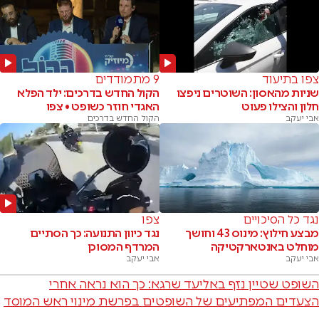
צפו בתיעוד
9 מתמודדים
שניות מהאסון: השוטרים ניפצו
הקול החדש בדרכים: ילד הפלא
חלון והצילו פעוט
האגדי חוזר כשופט • צפו
אבי יעקב
הקול החדש בדרכים
נגד כל הסיכויים
צפו
מבצע חילוץ: מינוס 43 וחושך
נגד כיוון התנועה: כך הסתיים
מוחלט באנטארקטיקה
המרדף המסוכן
אבי יעקב
אבי יעקב
השופט שטיין נזף באליעד שרגא: כך הוא נראה אחרי
הצעדים המפתיעים של השופטים בפרשת מינוי ראש המוסד