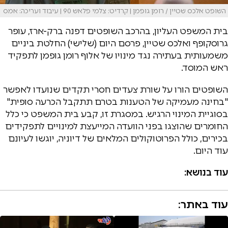
השופט אלכס שטיין / רומן גופמן | קרדיט: צלמי פלאש 90 | עיבוד ועריכה: אמס
בית המשפט העליון, בהרכב השופטים דפנה ברק-ארז, עופר
גרוסקופף ואלכס שטיין, פרסם היום (שלישי) החלטת ביניים
משמעותית בעתירה נגד מינויו של אלוף רומן גופמן לתפקיד
ראש המוסד.
השופטים הורו על שורת צעדים חסרי תקדים שנועדו לאפשר
"בחינה מעמיקה של הטענות בטרם תתקבל הכרעה סופית"
בסוגיית המינוי הרגיש. במסגרת זו, קבע בית המשפט כי כלל
החומרים שהוצגו בפני הוועדה המייעצת למינויים לתפקידים
בכירים, כולל הפרוטוקולים המלאים של דיוניה, יוגשו לעיונם
עוד היום.
עוד בנושא:
עוד באתר: