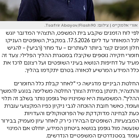
אורי אלמקייס | צילום: Tsafrir Abayov/Flash90.
לפי לוח הזמנים שקבע בית המשפט, התצהיר המדובר יוגש
לכל המאוחר עד ליום 17.5.2026. במקביל, השופטים העניקו
חלון זמנים קצר ביותר לעותרים – עד מחר (רביעי) – להגיש
חומרי חקירה נוספים שקיבלו במסגרת ההליך הפלילי. צעד זה
מעיד על דחיפות הנושא בעיני השופטים ועל רצונם לרכז את
כלל המידע המרשיע לכאורה בטרם יתקדמו בהליך.
החלטת הביניים מדגישה כי "לאחר קבלת כלל החומרים
והתצהיר, תינתן במידת הצורך החלטה משלימה בנוגע להמשך
ההליך". המשמעות היא שמינויו של גופמן נותר בשלב זה תלוי
ועומד, כאשר חובת ההוכחה לגבי ניקיון כפיו המקצועי עוברת
כעת לבחינה מדוקדקת של הפרוטוקולים והעדויות
המבצעיות. השופטים הבהירו כי רק לאחר עיון מעמיק בבירור
שנעשה מול גופמן בנושא ביטחון המידע, יוחלט אם המינוי
עומד בסטנדרטים המשפטיים הנדרשים.