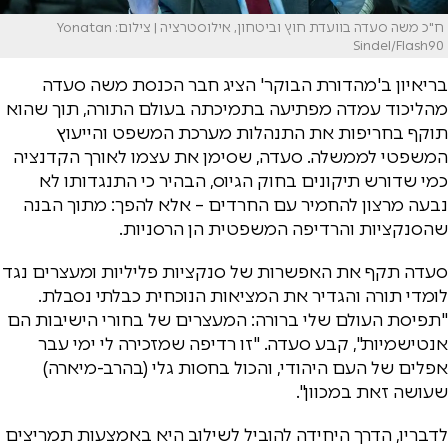
ח"כ משה סעדה בוועדת חוץ וביטחון, אילוסטרציה | צילום: Yonatan
Sindel/Flash90
בריאיון ב'מהדורת הבוקר' הציג חבר הכנסת משה סעדה
מהליכוד עמדה מפתיעה בתמיכתה בעולם התורה, תוך שהוא
תוקף בחריפות את התנהלות מערכת המשפט והייעוץ
המשפטי לממשלה. סעדה, שסימן את עצמו לאורך הקדנציה
כמי שדורש תיקונים בחוק הגיוס, הבהיר כי התנגדותו לא
נבעה מרצון להחמיר עם החרדים – אלא להפך: מתוך הבנה
שהסנקציות והרדיפה המשפטית הן הרסניות.
סעדה תקף את האפשרות של סנקציות פליליות ומעצרים נגד
לומדי תורה והגדיר את המציאות הנוכחית כבלתי נסבלת.
"תפיסת העולם שלי ברורה: המעצרים של בחורי הישיבות הם
אנטישמיות", קבע סעדה. "זו רדיפה שמזכירה לי ימי עבר
אפלים של העם היהודי, והכול בחסות גלי (בהרב-מיארה)
שעושה זאת במכוון".
לדבריו, הדרך היחידה להוביל לשילוב היא באמצעות תמריצים