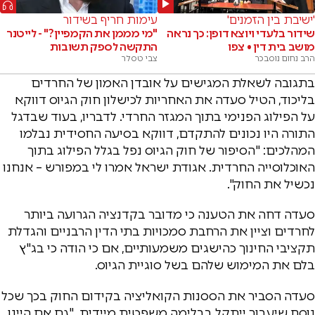
'ישיבת בין הזמנים'
עימות חריף בשידור
שידור בלעדי ויוצא דופן: כך נראה
"מי מממן את הקמפיין?" - לייטנר
מושב בית דין • צפו
התקשה לספק תשובות
הרב נחום נוסבכר
צבי טסלר
בתגובה לשאלת המגישים על אובדן האמון של החרדים
בליכוד, הטיל סעדה את האחריות לכישלון חוק הגיוס דווקא
על הפילוג הפנימי בתוך המגזר החרדי. לדבריו, בעוד שבדגל
התורה היו נכונים להתקדם, דווקא בסיעה החסידית נבלמו
המהלכים: "הסיפור של חוק הגיוס נפל בגלל הפילוג בתוך
האוכלוסייה החרדית. אגודת ישראל אמרו לי במפורש – אנחנו
נכשיל את החוק".
סעדה דחה את הטענה כי מדובר בקדנציה הגרועה ביותר
לחרדים וציין את הרחבת סמכויות בתי הדין הרבניים והגדלת
תקציבי החינוך כהישגים משמעותיים, אם כי הודה כי בג"ץ
בלם את המימוש שלהם בשל סוגיית הגיוס.
סעדה הסביר את הססנות הקואליציה בקידום החוק בכך שכל
נוסח שיעבור ייתקל בבלימה משפטית מיידית. "גם אם היינו