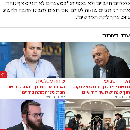
כלכליים חיוביים ולא בכפייה: "במעצרים לא תגייס אף אחד,
אתה רק תגייס שנאה לעולם. אם רוצים להביא אהבה ולהשיג
גיוס, צריך לתת תמריצים".
עוד באתר:
הטור השבועי
שיחה מטלטלת
גם אם ינצח: כך יקרוס איזנקוט
העיתונאי משתף: "החזקתי את
תוך שנה ושלושה חודשים
הבת שלי המתה בידיים"
שלום שטיין
יוסי חיים מימון