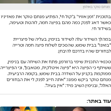
מנחם טוקר באולפן
בתוכנית 'זמן אוויר' ב'קול חי', הפתיע מנחם טוקר את מאזיניו
כאשר דאג לפנק כמה מהם בפיצה חמה, לוהטת וטעימה,
בשידור חי.
במהלך השידור עלה לשידור בנימין, בעליה של פיצריית
"בואנו" בבית שמש, שהסכים לשלוח פיצה חמה וטרייה
לבחורים שהיו בדרכם להיבחן.
טכנאי התכנית שימי ברוורמן, פתח את השיחה עם בנימין,
ששיתף כי הפיצה היא "פיצה איטלקית, מטאבון", וכי הפיצרייה
ממוקמת בקניון על השדרה בבית שמש, בקומה הרביעית.
מנחם טוקר ביקש ממנו: "אתה חייב לפנק לי את הבחורים
האלה", ובנימין השיב מיד: "אין בעיה".
עוד באתר: