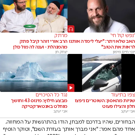
'נפש קול חי'
מרתק
האב שלא ויתר: "יעלי לימדה אותנו
הרב אורי זוהר קיבל פתק
לראות את הטוב"
מהמנהלת - וענה לה מול כולן
יוסי חיים מימון
יצחק חן
צפו בתיעוד
נגד כל הסיכויים
שניות מהאסון: השוטרים ניפצו
מבצע חילוץ: מינוס 43 וחושך
חלון והצילו פעוט
מוחלט באנטארקטיקה
אבי יעקב
אבי יעקב
הבחורים, שהיו בדרכם למבחן, הודו בהתרגשות על המחווה.
אחד מהם אמר: "אני מברך אותך בעזרת השם", וטוקר הוסיף