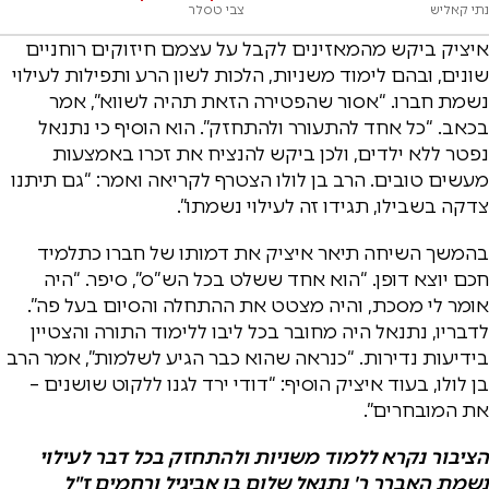
נתי קאליש
צבי טסלר
איציק ביקש מהמאזינים לקבל על עצמם חיזוקים רוחניים
שונים, ובהם לימוד משניות, הלכות לשון הרע ותפילות לעילוי
נשמת חברו. “אסור שהפטירה הזאת תהיה לשווא”, אמר
בכאב. “כל אחד להתעורר ולהתחזק”. הוא הוסיף כי נתנאל
נפטר ללא ילדים, ולכן ביקש להנציח את זכרו באמצעות
מעשים טובים. הרב בן לולו הצטרף לקריאה ואמר: “גם תיתנו
צדקה בשבילו, תגידו זה לעילוי נשמתו”.
בהמשך השיחה תיאר איציק את דמותו של חברו כתלמיד
חכם יוצא דופן. “הוא אחד ששלט בכל הש”ס”, סיפר. “היה
אומר לי מסכת, והיה מצטט את ההתחלה והסיום בעל פה”.
לדבריו, נתנאל היה מחובר בכל ליבו ללימוד התורה והצטיין
בידיעות נדירות. “כנראה שהוא כבר הגיע לשלמות”, אמר הרב
בן לולו, בעוד איציק הוסיף: “דודי ירד לגנו ללקוט שושנים –
את המובחרים”.
הציבור נקרא ללמוד משניות ולהתחזק בכל דבר לעילוי
נשמת האברך ר' נתנאל שלום בן אביגיל ורחמים ז"ל