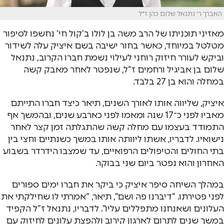
האברך ר' נתנאל שלום כהן ז"ל
מאזיני תוכניתו של הרב משה בן לולו ב’קול חי’ נחשפו לסיפור
מטלטל במיוחד, כאשר בחור ישיבה בשם איציק עלה לשידור
וביקש לעורר חיזוק רוחני לעילוי נשמת חברו הקרוב, נתנאל
שלום בן אביגיל ורחמים ז”ל, שנפטר לאחר מאבק קשה
במחלה והוא בן 27 בלבד.
איציק, שליווה אותו לאורך השנים, תיאר כיצד חברו התייתם
מאביו לפני כ־17 שנה ומאמו לפני כארבע שנים, ובהמשך אף
התמודד בעצמו עם מחלה קשה שהתגלתה זמן קצר לאחר
נישואיו. לדבריו, אשתו ליוותה אותו במשך כשנתיים וחצי בין
בתי החולים והטיפולים הרפואיים, עד שמצבו הידרדר בשבוע
האחרון והוא נפטר ביום שני בבוקר.
במהלך השיחה סיפר איציק כי ביקר את חברו ימים ספורים
לפני פטירתו. “דיברנו פה ושם”, תיאר, “אמרתי לו שחילקתי את
העלונים ושאנחנו מתפללים עליו”. לדבריו, נתנאל ז”ל הקפיד
במשך שנים לתרום לארגון קירוב ולהפצת עלונים לחיזוק עם