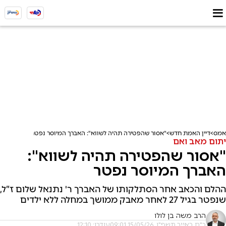
אמס
דיין האמת חדש
"אסור שהפטירה תהיה לשווא": האברך המיוסר נפטר
יתום מאב ואם
"אסור שהפטירה תהיה לשווא":
האברך המיוסר נפטר
ההלם והכאב אחר הסתלקותו של האברך ר' נתנאל שלום ז”ל,
שנפטר בגיל 27 לאחר מאבק ממושך במחלה ללא ילדים
הרב משה בן לולו
כ"ח באייר תשפ"ו, 15/05/26 09:01
עודכן: 12:10