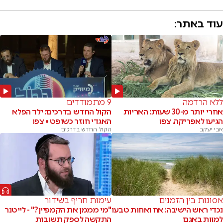
עוד באתר:
ללא הרדמה
9 מתמודדים
אחרי יותר מ-30 שעות: האריות
הקול החדש בדרכים: ילד הפלא
הגיעו לאפריקה. צפו
האגדי חוזר כשופט • צפו
אבי יעקב
הקול החדש בדרכים
אסונות בין הזמנים
עימות חריף בשידור
נכדי ראש הישיבה: אח ואחות טבעו
"מי מממן את הקמפיין?" - לייטנר
למוות באגם
התקשה לספק תשובות