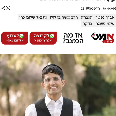
א+
א-
הדפסה
💬
23
אברך נפטר
הנצחה
הרב משה בן לולו
נתנאל שלום כהן
עילוי נשמה
צדקה