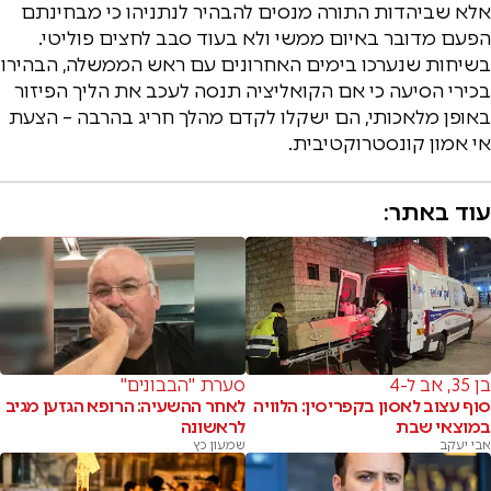
אלא שביהדות התורה מנסים להבהיר לנתניהו כי מבחינתם
הפעם מדובר באיום ממשי ולא בעוד סבב לחצים פוליטי.
בשיחות שנערכו בימים האחרונים עם ראש הממשלה, הבהירו
בכירי הסיעה כי אם הקואליציה תנסה לעכב את הליך הפיזור
באופן מלאכותי, הם ישקלו לקדם מהלך חריג בהרבה – הצעת
אי אמון קונסטרוקטיבית.
עוד באתר:
בן 35, אב ל-4
סערת "הבבונים"
סוף עצוב לאסון בקפריסין: הלוויה
לאחר ההשעיה: הרופא הגזען מגיב
במוצאי שבת
לראשונה
אבי יעקב
שמעון כץ