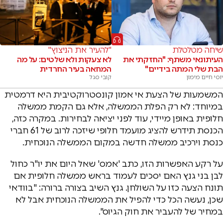
שיחה מטלטלת
"להעיר את הניצוץ"
העיתונאי משתף: "החזקתי את
לא צעקות ולא שלטים: על מה
הבת שלי המתה בידיים"
המחאה בעיר החרדית
יוסי חיים מימון
קובי סגל
המשמעות של הצעת אי אמון קונסטרוקטיבית היא דרמטית
במיוחד: לא רק הפלת הממשלה, אלא גם הקמת ממשלה
חלופית באופן מיידי, עוד לפני יציאה לבחירות. במקרה כזה,
הכנסת תידרש להציג מועמד חלופי שיזכה לרוב של 61 חברי
כנסת וירכיב ממשלה חדשה במקום הממשלה הנוכחית.
על רקע האפשרות הזו, כתב 'אמס' שאל היום את יו"ר כחול
לבן בני גנץ האם יסכים לעמוד בראש ממשלה חלופית אם
תונח הצעה כזו על השולחן. גנץ השיב בצורה ברורה: "בוודאי
שכן, נעשה הכל כדי להפיל את הממשלה הנוכחית אבל לא
במחיר של להעביר את חוק הגיוס".