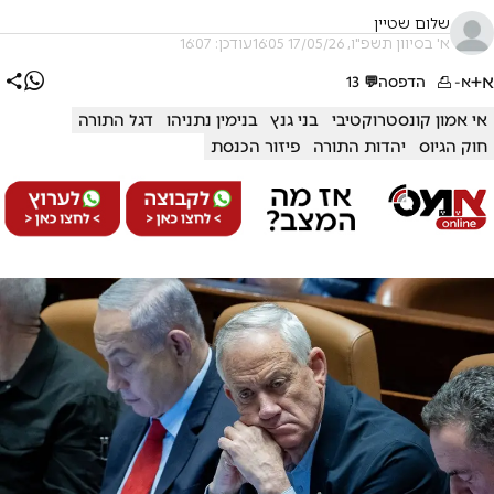
שלום שטיין
א' בסיוון תשפ"ו, 17/05/26 16:05
עודכן: 16:07
א+
א-
הדפסה
💬
13
אי אמון קונסטרוקטיבי
בני גנץ
בנימין נתניהו
דגל התורה
חוק הגיוס
יהדות התורה
פיזור הכנסת