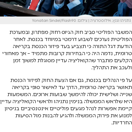
נתניהו וגנץ, אילוסטרציה | צילום: Yonatan Sindel/Flash90
המשבר הפוליטי סביב חוק הגיוס רחוק מפתרון, ובמערכת
הפוליטית נערכים לשבוע דרמטי במיוחד בכנסת. לאחר
הודעת דגל התורה כי תצביע בעד פיזור הכנסת בקריאה
טרומית, נדמה היה כי הבחירות קרובות מתמיד – אך מאחורי
הקלעים מתברר שהקואליציה עדיין מסוגלת למשוך זמן
ולעכב את התהליך.
על פי הנהלים בכנסת, גם אם הצעת החוק לפיזור הכנסת
תאושר בקריאה טרומית, הדרך עד לאישור סופי בקריאה
שנייה ושלישית יכולה להימשך שבועות ארוכים. המשמעות
היא שלראש הממשלה בנימין נתניהו ולראשי הקואליציה עדיין
קיימת אפשרות לנהל מגעים פוליטיים אינטנסיביים בניסיון
למנוע את פירוק הממשלה ולהגיע להבנות מול הסיעות
החרדיות.