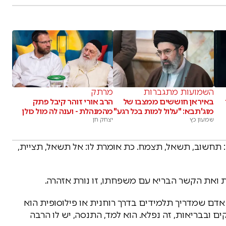
השמועות מתגברות
מרתק
באיראן חוששים ממצבו של
הרב אורי זוהר קיבל פתק
מוג'תבא: "עלול למות בכל רגע"
מהמנהלת - וענה לה מול כולן
שמעון כץ
יצחק חן
 תחשוב, תשאל, תצמח. כת אומרת לו: אל תשאל, תציית,
ואת הקשר הבריא עם משפחתו, זו נורת אזהרה.
אדם שמדריך תלמידים בדרך רוחנית או פילוסופית הוא
קים ובבריאות, זה נפלא. הוא למד, התנסה, יש לו הרבה