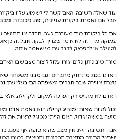
עוד שאלה חשובה: האם קשה לי לשמוע עליו ביקורת?
אבל אם נאמרת ביקורת עניינית, יפה, מכובדת ומכב
אם כל ביקורת מיד מעוררת כעס, חרדה או תחושה 
עמוקה מדי. זה לא אומר שצריך לבקר, אבל זה כן א
להיעלב או להפסיק לדבר עם מי שאמר אותה.
מורה טוב נותן כלים. גורו עלול ליצור מצב שבו האדם
האדם בכת מתרחק מחברים וגם מבני משפחה שאינם
נוצרת אווירה שבה חברים ומשפחה הם בעלי ערך נמוך
האדם לא מרגיש רק הערכה למקום ולקהילה, אלא בע
יכול להיות שאותו מנהיג קהילה הוא באמת אדם מי
טועה במשהו גדול, האם הייתי מסוגל לראות את זה?
אם התשובה היא: אין מצב שהוא טועה אף פעם, כדאי 
ישראל התורה מתארת חסרונות וחטאים, כמובן הכול 