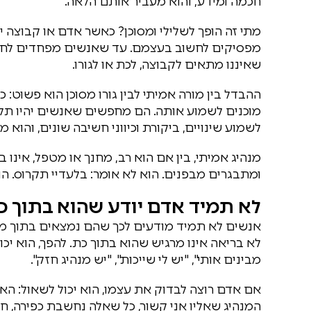
חכמה ומידע, והוא מעביר אותם הלאה.
מתי זה הופך לשלילי ומסוכן? כאשר אדם או קבוצה 
מפסיקים לחשוב בעצמם. עד שאנשים מפחדים לחש
שאיננו מתאים לקבוצה, לכת או לגורו.
ההבדל בין מורה אמיתי לבין גורו מסוכן הוא פשוט: כ
מוכנים לשמוע אותה. הם מחפשים שאנשים יהיו תלוי
לשמוע שינויים, ביקורת וכיווני חשיבה שונים, והוא 
מנהיג אמיתי, בין אם הוא רב, מחנך או מטפל, אינו
ומתבגרים מבפנים. הוא לא אומר: בלעדיי תקרוס. הוא
לא תמיד אדם יודע שהוא בתוך כ
אנשים לא תמיד מודעים לכך שהם נמצאים בתוך מ
לא בריאה אינו מרגיש שהוא בתוך כת. להפך, הוא יכול
מבינים אותי", "יש לי שייכות", "יש מנהיג חזק".
אם אדם רוצה לבדוק את עצמו, הוא יכול לשאול: האם
המנהיג שאליו אני קשור, כל שאלה נחשבת כפירה, חוס