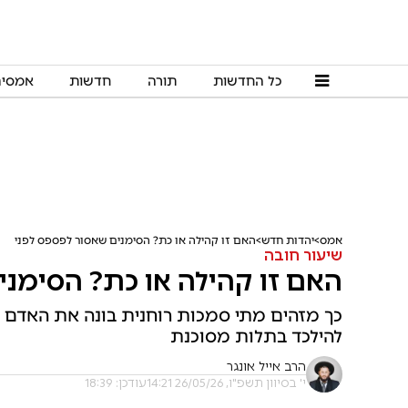
כל החדשות
תורה
חדשות
אמסי
אמס
יהדות חדש
האם זו קהילה או כת? הסימנים שאסור לפספס לפני
שיעור חובה
האם זו קהילה או כת? הסימני
כך מזהים מתי סמכות רוחנית בונה את האדם ו
להילכד בתלות מסוכנת
הרב אייל אונגר
י' בסיוון תשפ"ו, 26/05/26 14:21
עודכן: 18:39