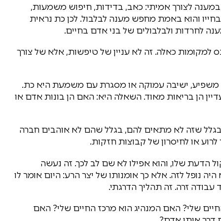
במענה לצורך אמיתי: כאב, בדידות, חיפוש משמעות,
חייו והוא באמת מחפש מענה לבלבול. לכן כת נראית
נה לחרדות ולבלבולים של בני אדם בחיים.
נס למקומות כאלה. זה לא עניין של טיפשות, אלא של צורך
רב משפיע, ישיבה עמוקה או מסגרת עם משמעת היא כת.
יין הן בריאות מאוד. השאלה היא: האם הן בונות אדם או
גלל שזה לא מתאים להם, בגלל שהם לא אוהבים חברה
 לרוע או לחיסרון של קבוצות חזקות.
הדעת שלו, והוא אפילו לא שם לב לכך. זה נעשה
ה נופל לזה. אלא כך אומנותו של יצר הרע: היום אומר לו
 עבודה זרה. זה תהליך הדרגתי.
יים שלי? האם המנהיג הוא מרכז החיים שלי? האם
דרך אותו אדם?