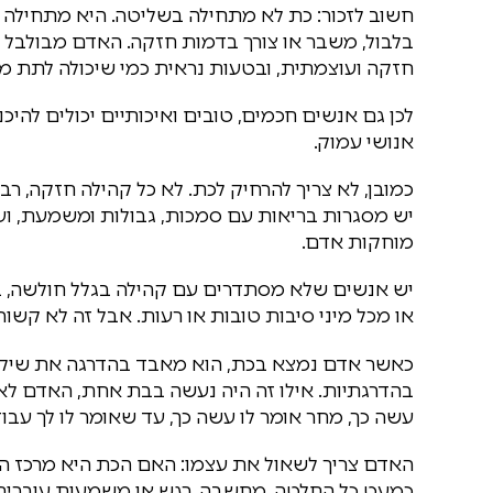
חשוב לזכור: כת לא מתחילה בשליטה. היא מתחילה 
בלבול, משבר או צורך בדמות חזקה. האדם מבולבל ב
חזקה ועוצמתית, ובטעות נראית כמי שיכולה לתת מע
לכן גם אנשים חכמים, טובים ואיכותיים יכולים להיכ
אנושי עמוק.
כמובן, לא צריך להרחיק לכת. לא כל קהילה חזקה, 
יש מסגרות בריאות עם סמכות, גבולות ומשמעת, ועד
מוחקות אדם.
יש אנשים שלא מסתדרים עם קהילה בגלל חולשה, ב
או מכל מיני סיבות טובות או רעות. אבל זה לא קשור
כאשר אדם נמצא בכת, הוא מאבד בהדרגה את שיקול 
בהדרגתיות. אילו זה היה נעשה בבת אחת, האדם לא הי
עשה כך, מחר אומר לו עשה כך, עד שאומר לו לך עבוד
האדם צריך לשאול את עצמו: האם הכת היא מרכז הח
כמעט כל החלטה, מחשבה, רגש או משמעות עוברים 