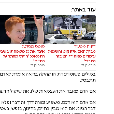
עוד באתר:
דיווח מסעיר
פוסט מטלטל
מביך: האם איזנקוט והשמאל
איבד את כל משפחתו בשבי
עומדים מאחורי 'הציבור
החמאס: "הייתי מוותר על
החרדי'
החיים"
פנחס בן זיו
פנחס בן זיו
במילים פשוטות: דת או קהילה בריאה אומרת לאדם:
תתבטל.
אם אדם מאבד את העצמאות שלו, את שיקול הדעת 
אם אדם הוא חכם, משפיע ומורה דרך, זה דבר נפלא. 
דבר הגיוני. אם הוא מבין בחיים, בחינוך, בנפש, בעס