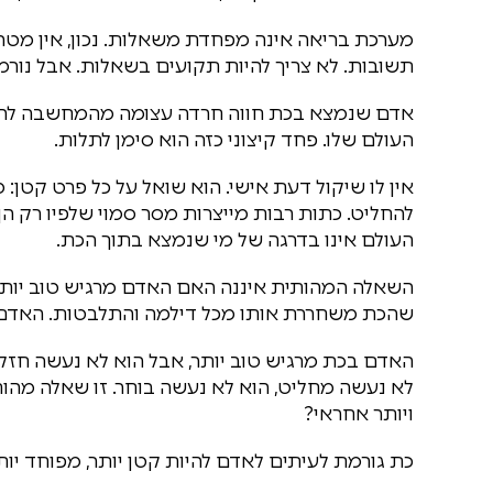
מערכת בריאה אינה מפחדת משאלות. נכון, אין מטרה
תשובות. לא צריך להיות תקועים בשאלות. אבל נורמ
אדם שנמצא בכת חווה חרדה עצומה מהמחשבה להיות
העולם שלו. פחד קיצוני כזה הוא סימן לתלות.
אין לו שיקול דעת אישי. הוא שואל על כל פרט קטן: 
להחליט. כתות רבות מייצרות מסר סמוי שלפיו רק הן ה
העולם אינו בדרגה של מי שנמצא בתוך הכת.
השאלה המהותית איננה האם האדם מרגיש טוב יותר א
שהכת משחררת אותו מכל דילמה והתלבטות. האדם כ
האדם בכת מרגיש טוב יותר, אבל הוא לא נעשה חזק יו
לא נעשה מחליט, הוא לא נעשה בוחר. זו שאלה מהותי
ויותר אחראי?
כת גורמת לעיתים לאדם להיות קטן יותר, מפוחד יותר