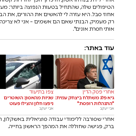
הטיפולים שלה, שהתחיל בטעות הנפוצה ביותר: מע
אחוז סבל. היא עזרה לי להאשים את ההורים, את הב
רק מעמיק. הבנתי שאם הם אשמים – אני לא צריכה לה
אותי חסרת אונים".
עוד באתר:
אחרי פסק הדין
צפו בתיעוד
גיא פלג משתלח ביצחק עמית:
שניות מהאסון: השוטרים
"התנהלות רופסת"
ניפצו חלון והצילו פעוט
אבי יעקב
אבי יעקב
אחרי שסורבה ללימודי עבודה סוציאלית באשקלון, 
ברק, פגישה שחוללה את המהפך הראשון בחייה.