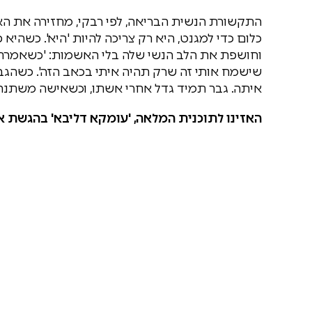
התקשורת הנשית הבריאה, לפי רבקי, מחזירה את הא
כלום כדי למגנט, היא רק צריכה להיות 'היא'. כשהי
וחושפת את הלב הנשי שלה בלי האשמות: 'כשאמרת את 
שישמח אותי זה שרק תהיה איתי בכאב הזה'. כשהג
איתה. גבר תמיד גדל אחרי אשתו, וכשאישה משתנ
האזינו לתוכנית המלאה, 'עומקא דליבא' בהגשת אפ