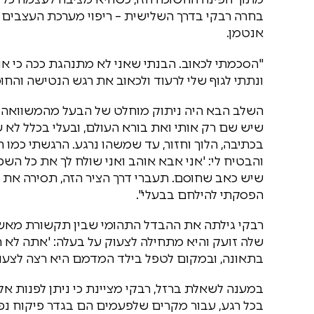
בחרה רבקי בדרך השלישית – ריפוי מערכת העצבים (פ
אנטמן.
"הסכמתי לכאוב. הבנתי שאני לא מתנהגת ככה כי אני
ונתתי לגוף שלי לרעוד ולכאוב את רגש הנטישה והחוס
השלב הבא היה ניתוק מוחלט של הבעל מהמשוואה הט
שיש שם רק אותי ואת בורא העולם, ובעלי בכלל לא
בכתיבה, הלוך וחזור, עד שמשהו נרגע. הרגשתי כמו ר
והבטיח לי: 'אני אבא אוהב ואני שולח לך את כל הש
שיש כאב שחוסם. תעברי דרך הציר הזה, תסירה את הק
הפסקתי להילחם בבעלי".
רבקי גילתה את ההבדל התהומי שבין תקשורת מאש
שלה זועק והיא מתחילה לצעוק על בעלה: 'אתה לא ר
בתאונה, ובמקום לטפל בילד המדמם היא רצה לצעוק
בכל רגע, עבור מקרים שלפעמים הם בגדר פיקוח נ