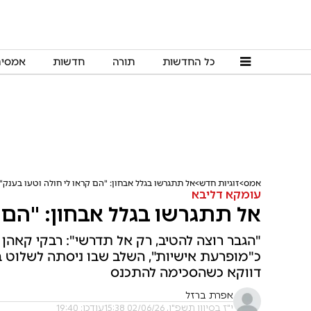
כל החדשות
תורה
חדשות
אמסי
אמס
זוגיות חדש
אל תתגרשו בגלל אבחון: "הם קראו לי חולה וטעו בענק"
עומקא דליבא
אל תתגרשו בגלל אבחון: "הם ק
"הגבר רוצה להטיב, רק אל תדרשי": רבקי קאה
כ"מופרעת אישיות", השלב שבו ניסתה לשלוט בב
דווקא כשהסכימה להתכנס
אפרת ברזל
י"ז בסיוון תשפ"ו, 02/06/26 15:38
עודכן: 19:40