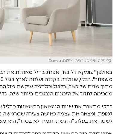
קליניקה, אילוסטרציה | צילום: Canva
באולפן "עומקא דליבא", אפרת ברזל מארחת את רב
מתוך שנים של כאב, בלבול ומלחמה עיקשת מול החיי
מסכימה לחזור אל הזמנים הנמוכים ביותר שלה, כדי 
רבקי מתארת את שנות הנישואין הראשונות כבליל ש
למופת, ומצאה את עצמה כאישה צעירה שמרגישה נכשל
לשמח את בעלה. "הרגשתי תמיד לא בסדר", היא מש
אחרי לידת בנה הראשון, הדכדוך הפך לחרדות קשות ו