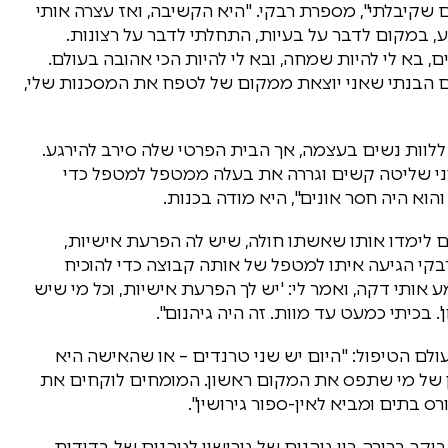
 שקיבלתי", מספרת רבקי. "היא הקשיבה, ואז עצרה אותי
, במקום לדבר על בעיות, התחלתי לדבר על רצונות.
 בא לי להיות שמחה, ובא לי להיות הכי אהובה בעולם.
שם הבנתי שאני יוצאת ממקום של לטפח את המסכנות שלי,
ללוות נשים בעצמה, אך הבית הפרטי שלה סירב להירגע.
וני שליטה קשים וגררה את בעלה ממטפל למטפל כדי
הוא היה חסר אונים", היא מודה בכנות.
 לימדו אותו שאשתו חולה, שיש לה הפרעת אישיות,
י הגיעה איתו למטפל של אותה קבוצה כדי להוכיח
אותי דקה, ואמר לי: 'יש לך הפרעת אישיות, וכל מי שיש
 בכיתי כמעט עד מוות. זה היה גיהנום".
ולם הטיפול: "היום יש שני טרנדים – או שהאישה היא
יין של מי שתפס את המקום ראשון. המומחים לוקחים את
 בתים ומביא לאין-ספור גירושין".
ר ברירה בין גיהנום של גירושין לגיהנום של בדידות,