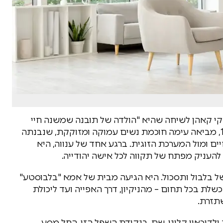
קי קאהן לשיחה שהיא "הולדה של תובנה שמשנה חיי
משפחה". רבקי, שנולדה בקנדה ועלתה לארץ בגיל 10, מביאה עימה חוכמת נשים עמוקה ומזוקקת, שנבנתה
ם ומול המערכת הזוגית. ברגע אחד של ענווה, היא
להעניק מפתח של תקווה לכל אישה יהודייה.
ל בלבול ותסכול. היא הגיעה מבית של אמא "בלבוסטע"
ת בכל תחום – מהניקיון, דרך האפייה ועד ליכולת
תזרת.
לדיכאון קליני. שם, בנקודת השפל הזו, החל מסע