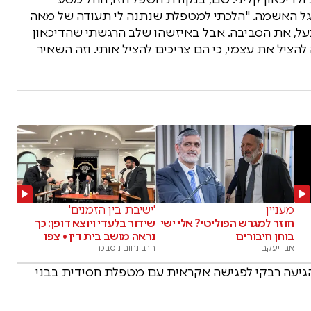
גל האשמה. "הלכתי למטפלת שנתנה לי תעודה של מאה
על, את הסביבה. אבל באיזשהו שלב הרגשתי שהדיכאון
ציל את עצמי, כי הם צריכים להציל אותי. וזה השאיר
מעניין
'ישיבת בין הזמנים'
חוזר למגרש הפוליטי? אלי ישי
שידור בלעדי ויוצא דופן: כך
בוחן חיבורים
נראה מושב בית דין • צפו
אבי יעקב
הרב נחום נוסבכר
הגיעה רבקי לפגישה אקראית עם מטפלת חסידית בבני