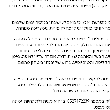
וקוסינג) ושיחה אינטימית עם השם, בליווי המטפלת יוני
 מופרעת, אלא כי כואב לי. ישבתי במיטה ימים שלמים
ר אונים, כאילו יש לי מחלה פיזית שמצריכה מנוחה".
יפולית: "דמיינתי שאני נכנסת לתוך קפסולה סגורה,
 שם. הוא לא חלק מהסיפור. התחלתי לשוחח עם השם
בי שמעון בר יוחאי במערה. השם גילה לי שם סודות
פע, הבעל והאהבה שאת רוצה. אם זה עדיין לא פה, סימן
ליפה, והטוב יופיע'. ברגע שקיבלתי ביטחון מהשם,
ימה לתקשורת נשית בריאה. "כשאישה נפגעת, הפצע
ואה אותי!'. זה כמו אמא שרואה את הילד שלה נפגע
 על הנהג. זאת נטישה עצמית".
במענה לשאלת ברזל, רבקי מציינת כי ניתן לפנות אליה במספר 0527172239, בו היא משתדלת להיות זמינה
פש ממש.