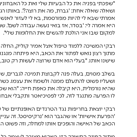
"שפכתי בפניה את כל הבעיות שלי ואת כל האבחונים
ושאלה שאלה אחת: 'גברת, מה את רוצה?'. באותו רגע
אמרתי שבא לי להיות מפורסמת, בא לי לעזור לאנשים,
היא אמרה לי: 'בסדר, אז בואי נעשה עבודה לשם'. 
למקום שבו אני הולכת להגשים את החלומות שלי".
רבקי המשיכה ללמוד טיפול אצל אמיר קוליק, החלה 
מתוך רצון נואש לפתור את הכאב, היא פיתחה מנגנ
שישנו אותו. "בעלי הוא אדם שרוצה לעשות רק טוב, ו
בשלב מסוים, בעלה פנה לקבוצת תמיכה לגברים, שם
ושעליו פשוט להתעלם ממנה ולשמח את עצמו. כשרבק
שהיא נורמלית, היא קיבלה את כאפת חייה: "הוא שמע 
לו הפרעה מתנגד לזה. לכי לפסיכיאטר ותקבלי אבחון'.
רבקי יוצאת בחריפות נגד הטרנדים האופנתיים של ע
'הפרעת אישיות' או שהגבר הוא 'נרקיסיסט'. זה ענ
הכאב של האישה והופכים אותו למחלה, וזה פשוט הורס
מתוך הפינה החשוכה הזו, כשהיא מציבה לעצמה כל בוק