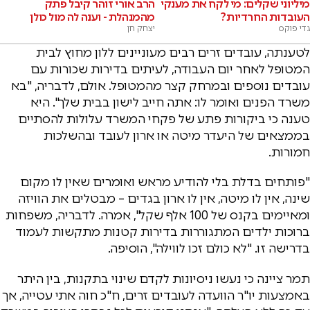
מיליוני שקלים: מי לקח את מענקי
הרב אורי זוהר קיבל פתק
העובדות החרדיות?
מהמנהלת - וענה לה מול כולן
גדי פוקס
יצחק חן
לטענתה, עובדים זרים רבים מעוניינים ללון מחוץ לבית
המטופל לאחר יום העבודה, לעיתים בדירות שכורות עם
עובדים נוספים ובמרחק קצר מהמטופל. אולם, לדבריה, "בא
משרד הפנים ואומר לו: אתה חייב לישון בבית שלך". היא
טענה כי ביקורות פתע של פקחי המשרד עלולות להסתיים
בממצאים של היעדר מיטה או ארון לעובד ובהשלכות
חמורות.
"פותחים בדלת בלי להודיע מראש ואומרים שאין לו מקום
שינה, אין לו מיטה, אין לו ארון בגדים – מבטלים את הוויזה
ומאיימים בקנס של 100 אלף שקל", אמרה. לדבריה, משפחות
ברוכות ילדים המתגוררות בדירות קטנות מתקשות לעמוד
בדרישה זו. "לא כולם זכו לווילה", הוסיפה.
תמר ציינה כי נעשו ניסיונות לקדם שינוי בתקנות, בין היתר
באמצעות יו"ר הוועדה לעובדים זרים, ח"כ חוה אתי עטייה, אך