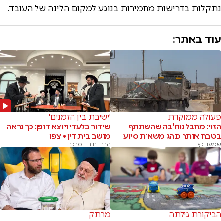
נתקלות בדרישות מחמירות בנוגע למקום הלינה של העובד.
עוד באתר:
פעולה ממוקדת
'ישיבת בין הזמנים'
הזוי: מחבל נוח'בה שהשתתף
שידור בלעדי ויוצא דופן: כך נראה
בטבח אותר כנהג משאית סיוע
מושב בית דין • צפו
שמעון כץ
הרב נחום נוסבכר
הביקורת גילתה
מרתק