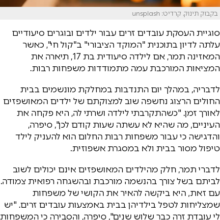
בקבוק תינוק. קרדיט: unsplash
סוגיית העסקת עובדים זרים עבור ילדים ובוגרים סיעודיים
עלתה לדיון בתוכנית "המוקד הציבורי" ב"קול חי", כאשר
המאזינה תמר, אם לילדה סיעודית בת 17, תיארה את
המציאות המורכבת עמה מתמודדות משפחות רבות.
לדבריה, במהלך יום התנדבות במחלקת מונשמים בבית
החולים הרצוג נחשפה שוב למצוקתם של ילדים המאושפזים
לאורך זמן. "כשהתקרבתי לילדה ושרתי לה, היא פקחה את
העיניים, מה שהיא לא עשתה שעות קודם לכן", סיפרה,
והדגישה כי עבור משפחות רבות החלום הוא להעניק לילד
טיפול מסור בבית ולא במסגרת אשפוזית.
לדברי תמר, חלק מהילדים המאושפזים אינם יכולים לשוב
לביתם בשל צורך בהנשמה מורכבת ובהשגחה רפואית צמודה.
עם זאת, היא ביקשה להאיר את הקושי של משפחות
שמצליחות לטפל בילדיהן בבית באמצעות עובדים זרים. "יש
לי עובדת זרה כבר שלוש שנים", סיפרה, והסבירה כי המשפחות