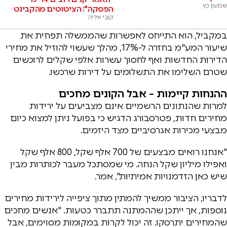
שמעון כץ
הפסקה": הציטוטים מהקבינט
קובי אליה
במקביל, הוא התייחס לאפשרות שהממשלה תפחית את
שיעור המע"מ בחזרה ל-17%, מהלך שעשוי להוזיל את מחירי
הדירות החדשות ואף לחסוך עשרות אלפי שקלים לרוכשים
שטרם השלימו את התשלומים על דירות שרכשו.
ההנחות קיימות – אבל הקונים מחכים
למרות שהנתונים הרשמיים אינם מצביעים על ירידות
מחירים חדות, פטרסבורג הדגיש כי בפועל ניתן למצוא כיום
מבצעי מכירות אגרסיביים מצד היזמים.
"אנחנו רואים מבצעים של 700 אלף שקל, 800 אלף שקל
ואפילו מיליון שקל הנחה. מי שמסתכל מעבר לכותרות מבין
שיש כאן הזדמנויות אמיתיות", אמר.
לדבריו, הציבור ממשיך להמתין מתוך ציפייה לירידות מחירים
נוספות, אך ייתכן שההמתנה תתברר כטעות. "אנשים מחכים
שהמחירים יתרסקו. זה יכול לקרות במקומות מסוימים, אבל