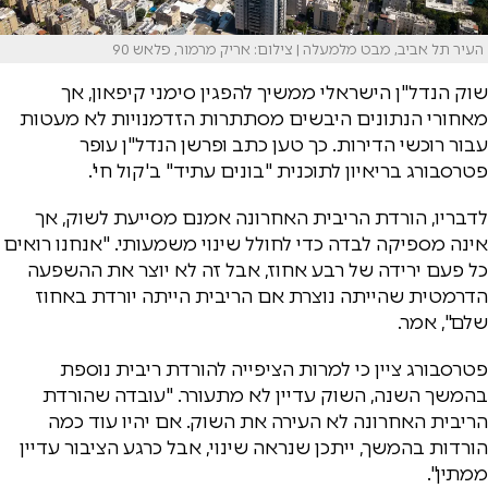
העיר תל אביב, מבט מלמעלה | צילום: אריק מרמור, פלאש 90
שוק הנדל"ן הישראלי ממשיך להפגין סימני קיפאון, אך
מאחורי הנתונים היבשים מסתתרות הזדמנויות לא מעטות
עבור רוכשי הדירות. כך טען כתב ופרשן הנדל"ן עופר
פטרסבורג בריאיון לתוכנית "בונים עתיד" ב'קול חי'.
לדבריו, הורדת הריבית האחרונה אמנם מסייעת לשוק, אך
אינה מספיקה לבדה כדי לחולל שינוי משמעותי. "אנחנו רואים
כל פעם ירידה של רבע אחוז, אבל זה לא יוצר את ההשפעה
הדרמטית שהייתה נוצרת אם הריבית הייתה יורדת באחוז
שלם", אמר.
פטרסבורג ציין כי למרות הציפייה להורדת ריבית נוספת
בהמשך השנה, השוק עדיין לא מתעורר. "עובדה שהורדת
הריבית האחרונה לא העירה את השוק. אם יהיו עוד כמה
הורדות בהמשך, ייתכן שנראה שינוי, אבל כרגע הציבור עדיין
ממתין".