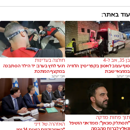
עוד באתר:
בן 35, אב ל-4
חולצה בעדינות
סוף עצוב לאסון בקפריסין: הלוויה
רגעי לחץ בערב: יד הילד הסתבכה
במוצאי שבת
במקצף המתכת
אבי יעקב
אבי יעקב
תוך פחות מדקה
"תסתלק מכאן": ממדאני הושפל
האזהרה של זיני
ונאלץ לברוח מהבמה
"האמריקנים רוצים 14 ימי