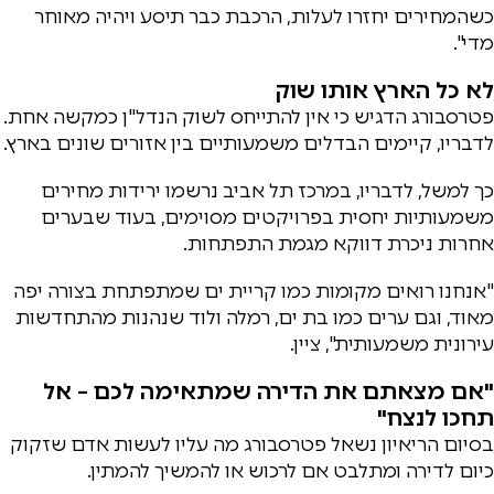
כשהמחירים יחזרו לעלות, הרכבת כבר תיסע ויהיה מאוחר
מדי".
לא כל הארץ אותו שוק
פטרסבורג הדגיש כי אין להתייחס לשוק הנדל"ן כמקשה אחת.
לדבריו, קיימים הבדלים משמעותיים בין אזורים שונים בארץ.
כך למשל, לדבריו, במרכז תל אביב נרשמו ירידות מחירים
משמעותיות יחסית בפרויקטים מסוימים, בעוד שבערים
אחרות ניכרת דווקא מגמת התפתחות.
"אנחנו רואים מקומות כמו קריית ים שמתפתחת בצורה יפה
מאוד, וגם ערים כמו בת ים, רמלה ולוד שנהנות מהתחדשות
עירונית משמעותית", ציין.
"אם מצאתם את הדירה שמתאימה לכם – אל
תחכו לנצח"
בסיום הריאיון נשאל פטרסבורג מה עליו לעשות אדם שזקוק
כיום לדירה ומתלבט אם לרכוש או להמשיך להמתין.