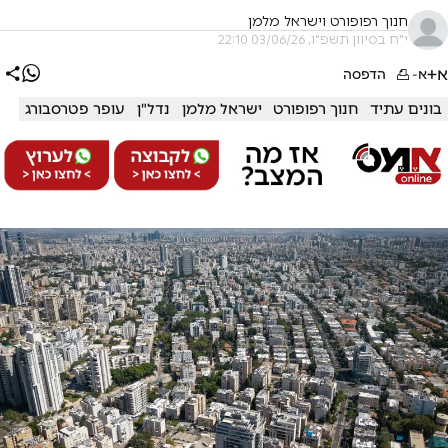
חנוך רפופורט וישראל מלמן
י"ח בסיוון תשפ"ו, 03/06/26 22:10
א+
א-
הדפסה
בונים עתיד
חנוך רפופורט
ישראל מלמן
נדל"ן
עופר פטרסבורג