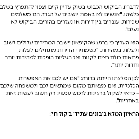
לדבריו, הביקוש הכבוש בשוק עדיין קיים וצפוי להתפרץ בשלב
כלשהו. "אנשים לא באמת יושבים על הגדר. הם משלמים
שכירות, עוברים בין דירות או נעזרים בהורים. הביקוש לא
נעלם".
הוא העריך כי ברגע שהקיפאון יישבר, המחירים עלולים לשוב
ולעלות במהירות. "כשמחירי הדירות מתחילים לעלות,
פתאום כולם רצים לקנות ואז העליות הופכות למהירות יותר
וחדות יותר".
לכן המלצתו הייתה ברורה: "אם יש לכם את האפשרות
הכלכלית, ואם מצאתם מקום שמתאים לכם ולמשפחה שלכם
– כדאי לשקול ברצינות לרכוש עכשיו. רק חשוב לעשות זאת
באחריות".
הראיון המלא ב'בונים עתיד' ב'קול חי':