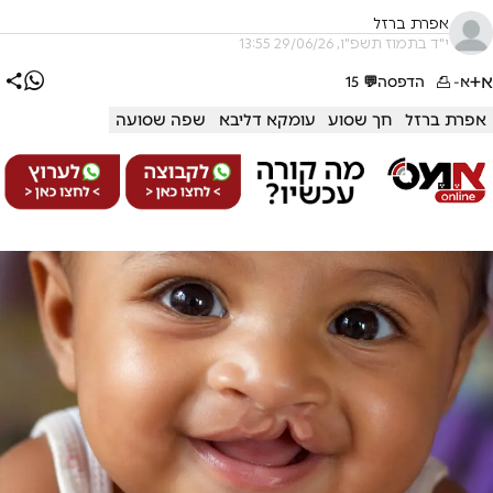
אפרת ברזל
י"ד בתמוז תשפ"ו, 29/06/26 13:55
א+
א-
הדפסה
💬
15
אפרת ברזל
חך שסוע
עומקא דליבא
שפה שסועה