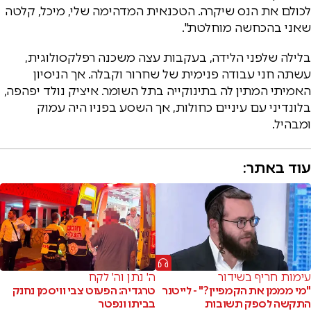
לכולם את הנס שיקרה. הטכנאית המדהימה שלי, מיכל, קלטה
שאני בהכחשה מוחלטת".
בלילה שלפני הלידה, בעקבות עצה משכנה רפלקסולוגית,
עשתה חני עבודה פנימית של שחרור וקבלה. אך הניסיון
האמיתי המתין לה בתינוקייה בתל השומר. איציק נולד יפהפה,
בלונדיני עם עיניים כחולות, אך השסע בפניו היה עמוק
ומבהיל.
עוד באתר:
עימות חריף בשידור
ה' נתן וה' לקח
"מי מממן את הקמפיין?" - לייטנר
טרגדיה: הפעוט צבי וויסמן נחנק
התקשה לספק תשובות
בביתו ונפטר