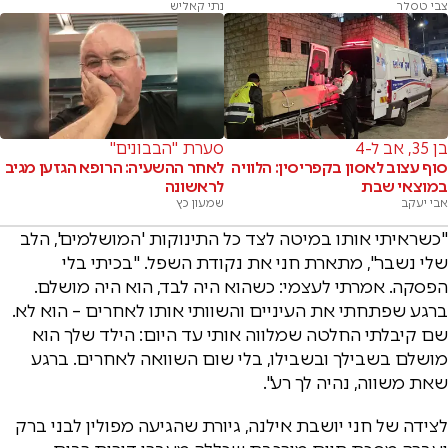
צבי טסלר
נתי קאליש
בן 35, אב ל-4
סערת "הבבונים"
סוף עצוב לאסון בקפריסין: הלוויה
לאחר ההשעיה: הרופא הגזען מגיב
במוצאי שבת
לראשונה
אבי יעקב
שמעון כץ
"כשראיתי אותו במיטה לצד כל התינוקות 'המושלמים', הלב
שלי נשבר", מתארת חני את נקודת השפל. "בכיתי בלי
הפסקה. אמרתי לעצמי: כשהוא היה לבד, הוא היה מושלם.
ברגע שפתחתי את העיניים והשוותי אותו לאחרים – הוא לא.
שם קיבלתי החלטה שמלווה אותי עד היום: הילד שלך הוא
מושלם בשבילך ובשבילו, בלי שום השוואה לאחרים. ברגע
שאת משווה, נהיה לך רע".
לצידה של חני יושבת אילנה, גיורת שהגיעה מפולין לבני ברק