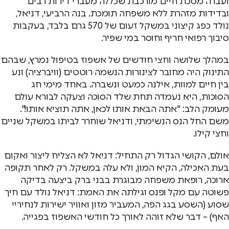
ועברה מסכת חיים מורכבת שכללה מעברי דירות רבים
ובדידות מזהרת ללא משפחה תומכת. בנה הרביעי, דניאל,
נולד כפג קיצוני במשקל זעום של 570 גרם בלבד, בעקבות
סיבוך רפואי חריף וחוסר במי שפיר.
במהלך שלושה וחצי חודשים של אשפוז בטיפול נמרץ, שבהם
התינוק היה מחובר לצינורות הנשמה רוטטים (וויברציה) ונע
בין חיים למוות, אילנה כמעט ונשברה. באחד מימי חג
הסוכות, היא נעמדה תחת שלד הסוכה וצעקה לבורא עולם
מעומק הלב: "אתה הבאת אותו לכאן, אתה תוציא אותו!".
משם החל הנס הנשימתי, ודניאל שוחרר לביתו במשקל שניים
וחצי קילו.
אולם, הקושי הגדול רק התחיל: דניאל לא הצליח ליצור ואקום
בעת האכילה, הקיא המון, ולא עלה במשקל. רק לאחר תקופה
ארוכה, רופאת משפחה מבוגרת בבני ברק ביצעה בדיקה
פשוטה עם מקל ופנס וגילתה את האמת: דניאל נולד עם חיך
שסוע (השסע בגג הפה, המעביר מזון ואוויר ישירות לנחיריי
האף) – דבר שלא זוהה לאורך כל חודשי האשפוז בפגייה.