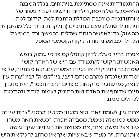
ההתמודדות אינה מסתיימת בניתוחים. בגלל המבנה
הלא-טבעי של הלסת, הילדים נדרשים לעבור עשור של
אורתודנטיה מורכבת הכוללת הרחבת לסת, קידום לסת,
וניתוח להשתלת עצם בחניכיים (הנלקחת בדרך כלל מהאגן או
מהשוק) כדי לאפשר הנחת שתלים בהמשך, ורק בסוף גיל
הגדילה מבוצע ניתוח התיקון הקוסמטי הסופי.
אפרת ברזל מעלה לדיון קונפליקט פנימי עמוק בנפש
האנושית: הקושי להתמודד עם היש של האחר, קושי
שמתגבר בתינוקייה או בגינת המשחקים. היא מבחינה, על פי
יסודות שלמדה מהרב מנחם לייבי, בין "קנאה" לבין "צרות עין".
קנאה, כפי שנגזר מ"קנאת סופרים תרבה חכמה", היא מנגנון
חיובי שדוחף את האדם ואת התינוק לצמוח, לגדול ולהידמות
לגדולים ממנו.
צרות עין, לעומת זאת, היא מנגנון מקטין והרסני. "צרות עין זה
ממש כמו שזה נשמע", מסבירה אפרת. "כשאת רואה משהו
טוב אצל מישהו אחר, את מכווצת את העיניים שלך ועושה
אותן צרות. זה מעיד שבאישיות שלך אין מרחב להכיל את היש