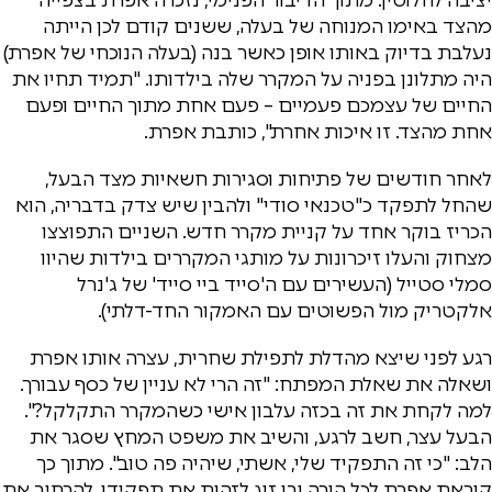
מהצד באימו המנוחה של בעלה, ששנים קודם לכן הייתה
נעלבת בדיוק באותו אופן כאשר בנה (בעלה הנוכחי של אפרת)
היה מתלונן בפניה על המקרר שלה בילדותו. "תמיד תחיו את
החיים של עצמכם פעמיים – פעם אחת מתוך החיים ופעם
אחת מהצד. זו איכות אחרת", כותבת אפרת.
לאחר חודשים של פתיחות וסגירות חשאיות מצד הבעל,
שהחל לתפקד כ"טכנאי סודי" ולהבין שיש צדק בדבריה, הוא
הכריז בוקר אחד על קניית מקרר חדש. השניים התפוצצו
מצחוק והעלו זיכרונות על מותגי המקררים בילדות שהיוו
סמלי סטייל (העשירים עם ה'סייד ביי סייד' של ג'נרל
אלקטריק מול הפשוטים עם האמקור החד-דלתי).
רגע לפני שיצא מהדלת לתפילת שחרית, עצרה אותו אפרת
ושאלה את שאלת המפתח: "זה הרי לא עניין של כסף עבורך.
למה לקחת את זה בכזה עלבון אישי כשהמקרר התקלקל?".
הבעל עצר, חשב לרגע, והשיב את משפט המחץ שסגר את
הלב: "כי זה התפקיד שלי, אשתי, שיהיה פה טוב". מתוך כך
קוראת אפרת לכל הורה ובן זוג לזהות את תפקידו, להרחיב את