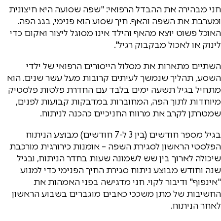
חני מבהירה את ההבדל הרפואי: "שפה שסועה היא חיצונית
ומערבת את השפה והאף. חיך שסוע הוא פנימי, בגג הפה.
האוכל פשוט יוצא מהאף והילד אינו מסוגל ליצור ואקום כדי
לינוק או לאכול מבקבוק רגיל".
השתיים מתארות את מסלול הייסורים הרפואי של ילדי
השסע, תהליך שנמשך לעיתים קרובות מעל עשר שנים. הוא
מתחיל בגיל תשעה ימים בלבד עם החדרת פלטות פלסטיק
מיוחדות לתוך הפה, המחוברות במדבקות קבועות לפנים,
שמטרתן לקרב את מרווח החניכיים כהכנה לניתוח.
בגיל מספר חודשים (בין 3 ל-7 חודשים) מבוצע הניתוח
הפלסטי הראשון לסגירת השפה – אומנות כירורגית מורכבת
שיכולה לארוך בין שש לשמונה שעות בחדר הניתוח, ובגיל
שנה וחודש מבוצע ניתוח סגירת החיך הפנימי כדי למנוע
"אינפוף" ודיבור לקוי. חני מדגישה בפני האמהות את
החשיבות של מתן משככי כאבים מוגברים בשבוע הראשון
לאחר הניתוח.