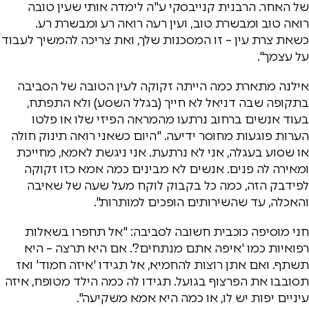
של האחר. הרבנית קנייבסקי ע"ה לימדה אותי שעין טובה
רואה טוב ומבשרת טוב, ועין רעה רואה רע ומבשרת רע.
כשאת צרת עין – זו המסכנות שלך, ואת צריכה להמשיך לעבוד
על עצמך".
אילנה מתארת כמה הייתה זקוקה לעין הטובה של הסביבה
בתקופה שבה דניאל לא חייך (בגלל השסע) ולא התפתח,
בעוד אנשים ברחוב נרתעו מהמראה הפיזי שלו או פלטו
הערות פוגעות מחוסר ידיעה. "היום כשאני רואה תינוק חולה
או שסוע בעגלה, אני לא נרתעת. אני ניגשת לאמא, מחייכת
ומאירה לה פנים. אנשים לא מבינים כמה אמא כזו זקוקה
לפידבק הזה, כמה כל בקבוק לוקח מעל שעה של שאיבה
והאכלה, עד שהשירותים הופכים למותרות".
חני מוסיפה כוכבית חשובה לסביבה: "אל תחפרו בשאלות
רפואיות כמו 'איפה אתם מנתחים?'. אם היא תרצה – היא
תשתף. ואם אתן רוצות להחמיא, אל תגידו 'איזה חמוד' ואז
תסובבו את הפרצוף בגועל. תגידו לה כמה הילד מטופח, איזה
עיניים יפות יש לו, או כמה היא אמא משקיעה".