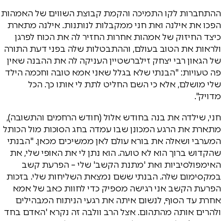
ההתחברות לקו התמיכה והקמת קבוצת השווים של האמהות
הפכו את אילנה ואת חני ממקבלות לנותנות. אילנה מתארת
כיצד החיזוק של אמהות אחרות החזיר לה את הכוח לפרגן
ולראות את הטוב בעולם, וההתבטלות שלה בפני דעת התורה
של הגאון רבי יצחק זילברשטיין העניקה לה את ההבנה שאין
פה טעויות: "הבנתי שלא בגלל שאני אמא טובה וחכמה הילד
שלי מושלם, אלא כי השם החליט לתת לי אותו כך. הכל
מדויק".
חני, שילדה את בנה בחודש אלול (חודש הרחמים והתשובה),
מתארת את הרגע המכונן שבו עמדה בחג הסוכות מול הכותל
המערבי ושאלה את בורא עולם לאן ממשיכים מכאן. "הבנתי
שהקדוש ברוך הוא לא טועה. הוא נתן לי את האופי שלי, את
האימפולסיביות ואת 'מתנת הקשב' שלי – הפרעת קשב
במקסימום שלה. הבנתי ששם נמצאת השליחות שלי. בזכות
הפרעת הקשב אני רגישה מספיק כדי לחוות כאב של אמא
אחרת עד הסוף, לנשום איתה את רגעי הניתוח המבהילים
ולהרים אותה מהתהום. אצל הרב וולבה זה נקרא 'האדם בחד