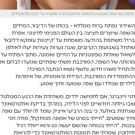
תינוק עם שפה שסועה | תמונת אילוסטרציה שנוצרה ע"י בינה מלאכותית
השידור נפתח ברוח ממללא – בכוחו של הדיבור, המילים
והשפה שיוצרים חציצה בין העולם הפנימי לחיצוני. אפרת
ברזל משתפת בהודעה משמחת על 'קייטנת עומקא דליבא'
שתחל בשבועות הקרובים, שבה נערות צעירות יעלו לאולפן
לשאול שאלות ספונטניות על החיים ואמונה. מתוך הפתיח על
מהותה של השפה, המורכבת משתי שפתיים שנועדו לבלום או
להתחיל משהו חדש, נחשף נושא הכתבה המרכזי:
ההתמודדות המורכבת, הפיזית והאמונית, של אימהות
לילדים שנולדו עם שפה שסועה וחיך שסוע.
חני ויינברגר, אם לחמישה ילדים, משחזרת את הרגע המטלטל
שבו גילתה חודשיים לפני הלידה, במהלך בדיקת אולטרסאונד
שגרתית באלעד, כי בנה הרביעי איציק עומד להיוולד עם שפה
וחיך שסועים. "חייתי בסרט של אמונה מנותקת", מודה חני
בכנות. "הייתי בטוחה שהשם יעשה נס והוא ייוולד רגיל
לחלוטין. שמרתי את תמונות האולטרסאונד כדי להראות