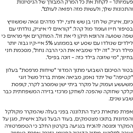
פעמיותו' – לקחת את כל המרק המבורך של הניסיונות
והתכונות שלך, ולעשות מזה רפואה לעולם".
כיום, איציק של חני בן שש וחצי, ילד מדהים וגאה שמשוויץ
בסיפור חייו ועומד מול קהל: "קוראים לי איציק, נולדתי עם
שפה שסועה והרופא תיקן לי את זה". המחקרים אף מראים כי
לילדים שנולדו עם שסע יש בממוצע 5% איי-קיו גבוה יותר
מילד רגיל. "זה ילד שמביא את הכי הרבה נחת", מסכמת חני
בחיוך, "מי שזוכה בילד כזה – זוכה בפיס".
בטור הסיכום השבועי מתוך המדור "שיחות מרפסת" בעלון
"קטיפה" של יתד נאמן, מביאה אפרת ברזל משל זוגי
משעשע ועמוק על מקרר ביתי ישן שמסרב לקרר, קופסת
קלקר שחוקה שהפכה לשחקן מרכזי בזירה המשפחתית כבר
שבע שנים.
אפרת מתארת כיצד התלוננה בפני בעלה שהמקרר מקולקל
והמזונות בתוכו מצטמקים, בעוד הבעל נעלב אישית, מגן על
המקרר ומנסה להוכיח בנגיעה בקרטון החלב כי הטמפרטורה
יציבה לחלוטין. מתוך הדיבור הפנימי, נזכרה אפרת בצפייה