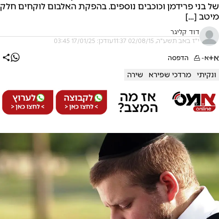
של בני פרידמן וכוכבים נוספים. בהפקת האלבום לוקחים חלק
מיטב […]
דוד קליגר
י"ז באב תשע"ה, 02/08/15 11:37
עודכן: 17/01/25 03:45
א+
א-
הדפסה
ונקיתי
מרדכי שפירא
שירה