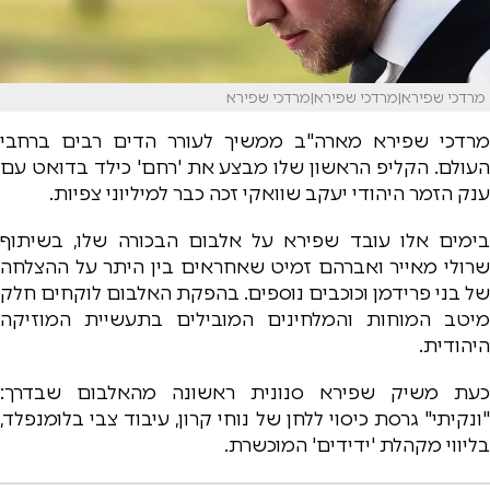
מרדכי שפירא|מרדכי שפירא|מרדכי שפירא
מרדכי שפירא מארה"ב ממשיך לעורר הדים רבים ברחבי
העולם. הקליפ הראשון שלו מבצע את 'רחם' כילד בדואט עם
ענק הזמר היהודי יעקב שוואקי זכה כבר למיליוני צפיות.
בימים אלו עובד שפירא על אלבום הבכורה שלו, בשיתוף
שרולי מאייר ואברהם זמיט שאחראים בין היתר על ההצלחה
של בני פרידמן וכוכבים נוספים. בהפקת האלבום לוקחים חלק
מיטב המוחות והמלחינים המובילים בתעשיית המוזיקה
היהודית.
כעת משיק שפירא סנונית ראשונה מהאלבום שבדרך:
"ונקיתי" גרסת כיסוי ללחן של נוחי קרון, עיבוד צבי בלומנפלד,
בליווי מקהלת 'ידידים' המוכשרת.