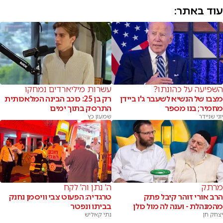
עוד באתר:
השפיעה על כהונתו?
עשרות מיליארדים נמחקו
מצבו של הנשיא לשעבר ג'ו ביידן
רק בן 25: כוכב הבינה המלאכותית
מחמיר; בנו מספר
התרסק בתוך ימים
יוני שניידר
שמעון כץ
מרתק
ה' נתן וה' לקח
הרב אורי זוהר קיבל פתק
טרגדיה: הפעוט צבי וויסמן נחנק
מהמנהלת - וענה לה מול כולן
בביתו ונפטר
יצחק חן
נתי קאליש