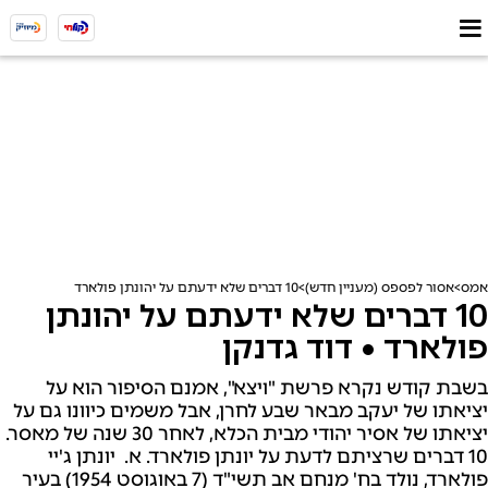
אמס
אסור לפספס (מעניין חדש)
10 דברים שלא ידעתם על יהונתן פולארד • דוד גדנקן
10 דברים שלא ידעתם על יהונתן
פולארד • דוד גדנקן
בשבת קודש נקרא פרשת "ויצא", אמנם הסיפור הוא על
יציאתו של יעקב מבאר שבע לחרן, אבל משמים כיוונו גם על
יציאתו של אסיר יהודי מבית הכלא, לאחר 30 שנה של מאסר.
10 דברים שרציתם לדעת על יונתן פולארד. א. יונתן ג'יי
פולארד, נולד בח' מנחם אב תשי"ד (7 באוגוסט 1954) בעיר