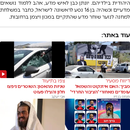
היהודית בילדיהם. יונתן כבן לאיש מדע, אהב ללמוד נושאים
מדעיים וכשהיה בן 16 נסע לראשונה לישראל, כחבר במשלחת
למחנה לנוער שוחר מדע שהתקיים במכון ויצמן ברחובות.
עוד באתר:
דיווח מסעיר
צפו בתיעוד
מביך: האם איזנקוט והשמאל
שניות מהאסון: השוטרים ניפצו
עומדים מאחורי 'הציבור החרדי'
חלון והצילו פעוט
פנחס בן זיו
אבי יעקב