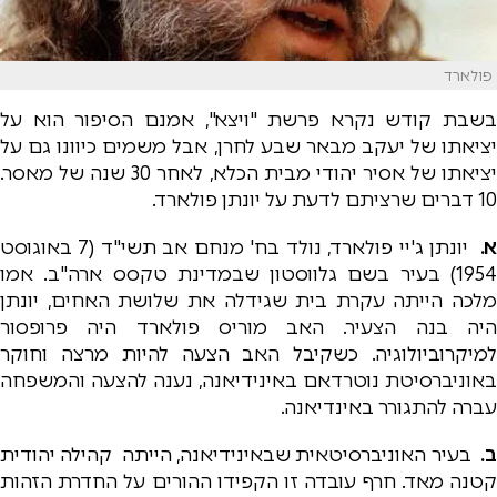
פולארד
בשבת קודש נקרא פרשת "ויצא", אמנם הסיפור הוא על
יציאתו של יעקב מבאר שבע לחרן, אבל משמים כיוונו גם על
יציאתו של אסיר יהודי מבית הכלא, לאחר 30 שנה של מאסר.
10 דברים שרציתם לדעת על יונתן פולארד.
.
יונתן ג'יי פולארד, נולד בח' מנחם אב תשי"ד (7 באוגוסט
1954) בעיר בשם גלווסטון שבמדינת טקסס ארה"ב. אמו
מלכה הייתה עקרת בית שגידלה את שלושת האחים, יונתן
היה בנה הצעיר. האב מוריס פולארד היה פרופסור
למיקרוביולוגיה. כשקיבל האב הצעה להיות מרצה וחוקר
באוניברסיטת נוטרדאם באינידיאנה, נענה להצעה והמשפחה
עברה להתגורר באינדיאנה.
ב.
בעיר האוניברסיטאית שבאינידיאנה, הייתה קהילה יהודית
קטנה מאד. חרף עובדה זו הקפידו ההורים על החדרת הזהות