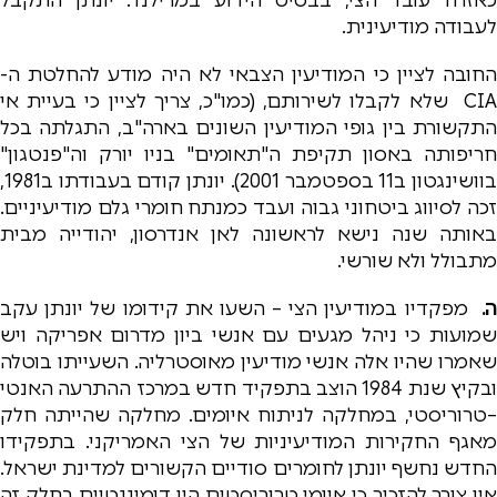
לעבודה מודיעינית.
החובה לציין כי המודיעין הצבאי לא היה מודע להחלטת ה-
CIA שלא לקבלו לשירותם, (כמו"כ, צריך לציין כי בעיית אי
התקשורת בין גופי המודיעין השונים בארה"ב, התגלתה בכל
חריפותה באסון תקיפת ה"תאומים" בניו יורק וה"פנטגון"
בוושינגטון ב11 בספטמבר 2001). יונתן קודם בעבודתו ב1981,
זכה לסיווג ביטחוני גבוה ועבד כמנתח חומרי גלם מודיעיניים.
באותה שנה נישא לראשונה לאן אנדרסון, יהודייה מבית
מתבולל ולא שורשי.
ה.
מפקדיו במודיעין הצי – השעו את קידומו של יונתן עקב
שמועות כי ניהל מגעים עם אנשי ביון מדרום אפריקה ויש
שאמרו שהיו אלה אנשי מודיעין מאוסטרליה. השעייתו בוטלה
ובקיץ שנת 1984 הוצב בתפקיד חדש במרכז ההתרעה האנטי
–טרוריסטי, במחלקה לניתוח איומים. מחלקה שהייתה חלק
מאגף החקירות המודיעיניות של הצי האמריקני. בתפקידו
החדש נחשף יונתן לחומרים סודיים הקשורים למדינת ישראל.
אין צורך להזכיר כי איומי טרוריסטים היו דומיננטיים בחלק זה