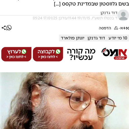
בשם גלווסטון שבמדינת טקסס […]
דוד גדנקן
ז' בכסלו תשע"ו, 19/11/15 11:44
עודכן: 17/01/25 05:24
א+
א-
הדפסה
10 מי יודע
דוד גדנקן
יונתן פולארד