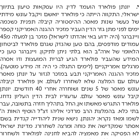
י.
יונתן פולארד הועמד לדין. היו עסקאות טיעון בתיווך
ישראלי, התקווה הייתה כי פולארד יואשם ויקבל עונש מידתי
של כעשר שנות מאסר. ההיסטוריה קיבלה תפנית כשכמה
ימים לפני מתן גזר הדין העביר מזכיר ההגנה האמריקני קספר
ויינברגר (היה ידוע באי אהדתו לישראל) מזכר בן למעלה מ45
עמודים מודפסים, בהם טען שהנזק שגרם פולארד לביטחון
הלאומי של ארה"ב הוא בלתי ניתן לתיקון. ויינברגר טען כי
המידע שהעביר פולארד הגיע לברית המועצות וזו אסרה
מרגלים אמריקניים (לימים התגלה כי היה זה מידע מוטעה).
מזכיר ההגנה האמריקני תבע במזכר לגזור על יונתן מאסר
עולם עם המלצה שלא לשחררו לעולם. אן פולארד קיבלה
עונש מאסר של 5 שנים ושוחררה אחרי 40 חודשים. יונתן
קיבל עונש מאסר עולם. ערעוריו לבית הדין העליון נדחו.
פולארד התגרש מאשתו אן, החל בתהליך חזרה בתשובה, עבר
בתי כלא. בהמלצת הרב מרדכי אליהו זצ"ל הוסיף האות ה'
לשמו ומאז נקרא: יהונתן. נישא שנית ליהודייה קנדית בשם
אסתר שמקדישה את כוחה ומרצה לשחרורו. מדינת ישראל
לא הפסיקה את מאמציה להביא לחנינה לפולארד ולשחרור