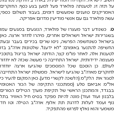
על תזה זו. לטענתה פולארד פעל למען בצע כסף. החוקרים
האמריקנים טוענים שמעשים דומים, בעבור תשלום כספי,
עשה פולארד גם עם אנשי מודיעין מדרום אפריקה.
ט.
כשנודע דבר מעצרו של פולארד, הנוגעים במגעים עמו
בשגרירות ישראל וישראלים אחרים, מיהרו לחזור ארצה. כאן
בישראל כשנחשפה הפרשה, ניסו שרים בכירים בעבר ובעת
החשיפה להתנער באומרם: "לא ידענו". שלטונות ארה"ב בזו
לטענות אלה. לאחר מו"מ קצר, הודתה ישראל בריגול בתוככי
מעצמה ידידותית. ישראל התחייבה כי מעשה שכזה לא יחזור
לעולם. כן הוסכם שכל המסמכים שהגיעו ארצה יוחזרו
לחוקרים מארה"ב שהגיעו לישראל. ממשלת ישראל התחייבה
לסגור את הלק"מ (הלשכה לקשרי מדע). כאן המקום להעיר כי
אל"מ אביאם סלע (ממתכנני התקיפה של הכור האטומי
בבגדד, והמתכנן הראשי של תקיפת מערך הטילים הסורים
בלבנון ועוד ועוד) מונה להיות מפקד בסיס חיל האוויר בתל
נוף ועמד לעלות לדרגת תת אלוף. ארה"ב הטילה וטו חד
משמעי והוא נאלץ לפרוש מהתפקיד.