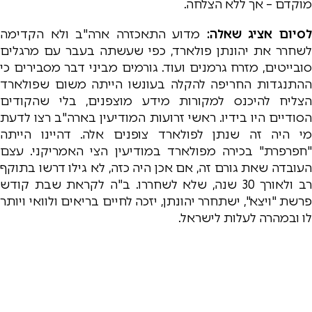
מוקדם – אך ללא הצלחה.
סיום אציג שאלה:
מדוע התאכזרה ארה"ב ולא הקדימה
לשחרר את יהונתן פולארד, כפי שעשתה בעבר עם מרגלים
סובייטים, מזרח גרמנים ועוד. גורמים מביני דבר מסבירים כי
ההתנגדות החריפה להקלה בעונשו הייתה משום שפולארד
הצליח להיכנס למקורות מידע מוצפנים, בלי שהקודים
הסודיים היו בידיו. ראשי זרועות המודיעין בארה"ב רצו לדעת
מי היה זה שנתן לפולארד צופנים אלה. דהיינו הייתה
"חפרפרת" בכירה מפולארד במודיעין הצי האמריקני. עצם
העובדה שאת גורם זה, אם אכן היה כזה, לא גילו דרשו בתוקף
רב ולאורך 30 שנה, שלא לשחררו. ב"ה לקראת שבת קודש
פרשת "ויצא", ישתחרר יהונתן, יזכה לחיים בריאים ולוואי ויותר
לו ובמהרה לעלות לישראל.