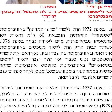
מי יצטרף אליו?
חשש כבד
עמית ליסטוונד והשופטים הכריעו:
היום ה-29: מצבו של דרדיק מוסיף
רגב בשלב הבא
להידרדר
הקול החדש בדרכים
שמעון כץ
ג.
בשנת 1972 החל ללמוד "מדעי המדינה" באוניברסיטת
"סטנפורד" היוקרתית, הנמצאת 60 ק"מ דרומית לסן
פרנסיסקו שבקליפורניה. סיים לימודיו כבוגר בשנת 1976.
כשחזר לבית הוריו החל ללמוד משפטים באוניברסיטת
אינידאנה ובאוניברסיטה בה עבד אביו , נוטרדאם. את לימודי
המשפטים נטש כעבור זמן קצר ועבר ללמוד "יחסים
בינלאומיים" באוניברסיטת טאפטס, אונברסיטת מחקר
פרטית בסמוך לעיר בוסטון שבמסצ'וסטס. לאחר שנתיים עזב
לימודים אלה בלי לקבל תואר.
.
בשנת 1977 הגיש יונתן פולארד את מועמדותו לשירות
בסוכנות הביון המרכזית של של גלאי שקר, הפוליגרף,
והתוצאות היו כי יונתן עם בעיות של אמינות. לאחר כשנתיים
(1979), הגיש מועמדותו לעבודה במודיעין של הצי האמריקני,
כאזרח עובד הצי, בבסיס הידוע במרילנד. יונתן התקבל