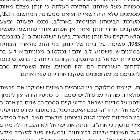
סמויות מעל שולחנו. החקירה העלתה כי יונתן מצלם מאות
מסמכים שלא היה רשאי להוציאם ממערכת המחשוב. הf.B.I,
מערכת הביטחון הפנימית בארה"ב, נכנס לפעולה וביצע
מעקבים אחרי יונתן ואחרי אן אשתו. אחרי שנחשפו מעשיו
הלא חוקיים של יונתן פולארד, ביצעו השלטונות ב 21 בנובמבר
1985, פשיטה על ביתו של יונתן. בני הזוג פולארד הבחינו
בסוכנים שפשטו על ביתם ונמלטו במכוניתם אל עבר
שגרירות ישראל בוושינגטון. תקוותם הייתה כי ברגע שיכנסו
לתחום השגרירות הם יהיו חסינים. צוות השגרירות סרב
להכניסם פנימה וסוכנים שעקבו אחריהם עצרו אותם.
ח.
קיימת מחלוקת בין הגורמים השונים שסיקרו את פרשת
פולארד, מה היו מניעיו?. יש שסברו כי מניעיו היו הרצון לתמוך
ולהגן על מדינת ישראל. כידוע קיים הסכם רב שנים בין ארה"ב
לישראל הקרוי "ההסכם האסטרטגי", בו מועבר מידע מודיעיני
בין המדינות לצרכי הגנה וביטחון. פולארד חשב, לאור המידע
אליו נחשף, כי ארה"ב הונתה את ישראל ולא העבירה לה מידע
בעל חשיבות עליונה לביטחונה. ובמעשיו פעל להעביר מידע
חשוב לישראל. הקהילה המודיעינית בארה"ב חולקת נמרצות