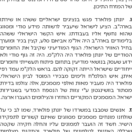
של המזרח התיכון.
ו.
יונתן פולארד פגש בנציגים ישראליים ששהו או שירתו
בארה"ב. הציע לישראל שיעביר לרשותה מידע סודי ומסווג
שהוא נחשף אליו בעבודתו. איש הקשר הישראלי ששהה
בלימודים בארה"ב היה אל"מ אביאם סלע, קצין בכיר ומוערך
בחיל האוויר הישראלי. הגוף המודיעיני שקיבל את החומרים
הסודיים של יונתן פולארד היה הלק"מ. היה זה גוף סודי ולא
ידוע שעסק בנושאי מודיעין בתחום פיתוח תעשייתי וחומרים
ייחודיים שישראל הייתה זקוקה להם. בראש הלק"מ עמד רפי
איתן, איש הפלמ"ח ולימים מבכירי המוסד לביון הישראלי.
פולארד היה מעביר מאות ואלפי מסמכים, אלה צולמו בדירת
מסתור בוושינגטון ע"י צוות של הנספח המדעי בשגרירות
ישראל. המסמכים המקוריים הוחזרו והצילומים הועברו ארצה.
ז.
אנשים שסבבו במשרדו של יונתן פולארד, שמו לב כי על
שולחנו מונחים מסמכים מסווגים שאינם קשורים לתפקידו
הישיר. חשד זה הועבר לממונים עליו והחלה חקירה שקטה
שכללה האזנות לטלפונים של פולארד והתקנת מצלמות