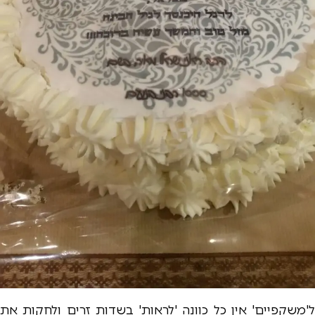
ל'משקפיים' אין כל כוונה 'לראות' בשדות זרים ולחקות את