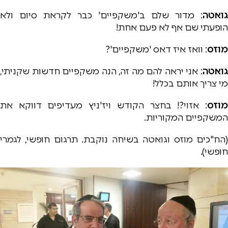
גואטה
: מדור שלם ב'משקפיים' כבר לקראת סיום ולא
הופעתי שם אף לא פעם אחת!
מוזס
: וואז איז דאס 'משקפיים'?
גואטה
: אני יראה להם מה זה, הנה משקפיים חדשות שקניתי,
מי צריך אותם בכלל!
מוזס
: אזוי?! בחצר הקודש ויז'ניץ מעדיפים דווקא את
המשקפיים המקוריות.
(הח"כים מוזס וגואטה בשיחה נוקבת. תרגום חופשי, לגמרי
חופשי).