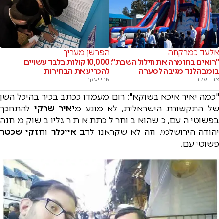
אלעד כמרקחה
הפרשן מעריך
"רואים בחומרה את חילול השבת":
10,000 קולות בלבד עשויים
בומבה לנד מגיבה לסערה
להכריע את הבחירות
אבי יעקב
אבי יעקב
"כמה יאיר איכא בשוקא": רום מעמדו ככתב בכיר בהיכל השן
ל התקשורת הישראלית, לא מונע מ
יאיר שרקי
להתחכך
בפשוטי העם, כשהוא בוחר לכתת את רגליו בשוק מחנה
יהודה הירושלמי. וזה לא שקראנו ל
דב אייכלר
ו
חזקי שכטר
פשוטי עם.