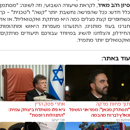
סיון רהב מאיר
, לקראת שיעורה השבועי, וזה לשונה: "מסתמן
כלל חדש: ככל שהפרשה נחשבת יותר "קשה" ו"טכנית" – כך
כשחופרים קצת מגלים כמה היא מרתקת ואקטואלית". או אז
חגרנו בעוז מותנינו, התנערנו מעפרות היאוש ומתהומות
החידלון, והצלחנו להשיג במיוחד עבורכם תיעודים מרתקים
ואקטואלים יותר מתמיד.
עוד באתר:
תוך פחות מדקה
אחרי פסק הדין
"תסתלק מכאן": ממדאני הושפל
גיא פלג משתלח ביצחק עמית:
ונאלץ לברוח מהבמה
"התנהלות רופסת"
שמעון כץ
אבי יעקב