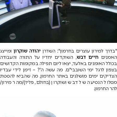
"בדרך למירון עוצרים בחרמון": השדרן
יהודה שוקרון
ומייצג
אמנים
חיים דבש
, השוקדים יחדיו על התורה והעבודה
בכולל האומנים באלעד, יצאו ליום תפילה במקומות הקדושים
בצפון לרגל ימי השובבי"ם. מה עשה ה'? – זימן לידי עבדיו
הצדיקים ימים מושלגים באתר החרמון, מה שהביא להסטת
מסלול הנסיעה של דבש ושוקרון (בחולם, פליז)/מהר מירון/
להר החרמון.