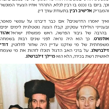
וכך, ביום בו נכנס בו רבין לכלא, התהדר אחיו הצעיר המוכשר
והמבריק
אלישיב רבין
בתעודת עורך דין.
ואיך יאמרו הדרשנים? אם כבר דיברנו על עונשי מאסר,
ובענייני הולילנד עסקינן, קבלו הצצה נוסטלגית לימים יפים
בהרבה של גיבור הפרשה, ראש ממשלת ישראל
אהוד
אולמרט
. כך הוא היה נראה לפני שנים רבות בשמחה
משפחתית של מי שזקנו עדיין היה שחור לחלוטין,
דודי
זילברשלג
. על ברכי האב הדגול תוכלו לזהות את מי שצמח
לאושית רשת בכירה, הלא הוא
מיילך זילברשלג
.