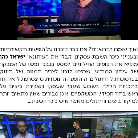
ואיך יאמרו הדרשנים? אם כבר דיברנו על הופעות תקשורתיות
ובענייני כיכר השבת עסקינן, קבלו את העיתונאי
ישראל כהן
מוציא את הצופים החילוניים למסע בנבכי נפשו של המבקר
של עיתון המודיע, שמצא לנכון לצנזר תמונה של תינוק
בפרסומות לחיתולים. ההופעה הנוכחית מצטרפת לאירוחו
בתכניות הלילה בשבוע שעבר שעסקו בשבירת ביצים על
ראש בחור חסידי. 'המשקפיים' אכן סבורים שאין מתאים יותר
לסיקור ביצים וחיתולים מאשר איש כיכר השבת…