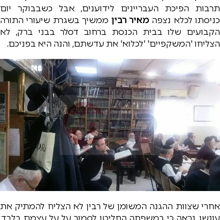
תרבות הפיכת העבריינים לידוענים, אבל כשבבוקר יום
כניסתו לכלא נצפה
מאיר רבין
ממשיך בשגרת שיעורי התורה
הקבועים שלו בבית הכנסת ברחוב דסלר בבני ברק, לא
הצליחו 'המשקפיים' 'לכלוא' את עדשתם, והנה היא בפניכם.
אחרי שצוות ההגנה המשומן של רבין לא הצליח להמתיק את
עונשו, נראה כי במשפחה החליטו לסמוך על על עצמם בלבד.