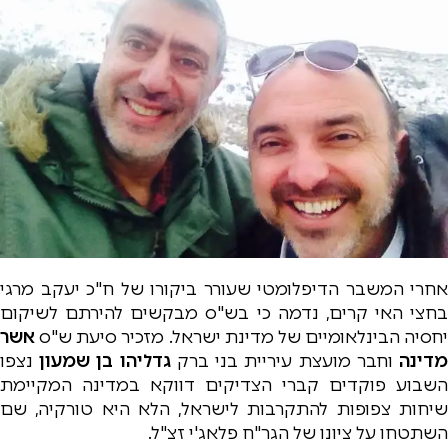
אחרי המשבר הדיפלומטי שעורר ביקורו של ח"כ יעקב מרגי
בחצי האי קרים, נדמה כי בש"ס מבקשים להירתם לשיקום
יחסיה הבינלאומיים של מדינת ישראל. מזכיר סיעת ש"ס
אשר
דינה
וחבר מועצת עיריית בני ברק
גדליהו בן שמעון
נצפו
השבוע פוקדים קברי הצדיקים דווקא במדינה המקיימת
שיחות צפופות להתקרבות לישראל, הלא היא טורקיה, שם
השתטחו על ציונו של הגר"ח פלאג'י זצ"ל.