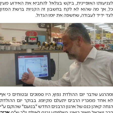
לצניעותו האופיינית, ביקש בצלאל להחביא את האירוע מעין
כל, אך מה שהוא לא לקח בחשבון זה הקניות ברשת המזון
לצד ידיד לעבודה, שחשפה את יומו הגדול.
ומהרגע שדבר יום ההולדת נפוץ, היו סמוכים ובטוחים כי אף
לא אחד ממכריו הרבים יתעלם מקיומו. בבוקר יום ההולדת
הנחה קאהן כנס של ארגון הרבנים החדש "בנועם" שהוקם ע"י
הרב ישראל מאיר ריאני, כשלפתע נכנס לאולם יו"ר ש"ס
אריה