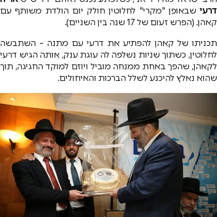
דרעי
שבאופן "מקרי" לחלוטין חולק יום הולדת משותף עם
קאהן. (הפרש זעום של 17 שנה בין השניים).
תכניתו של קאהן להפתיע את דרעי עם מתנה – השתבשה
לחלוטין, כשתוך שניות נשלפה לה עוגת ענק, אותה הגיש דרעי
לקאהן, שהפך באחת ממנחה מוביל ויוזם למוקד החגיגה, תוך
שהוא נאלץ להיכנע לשלל הברכות והאיחולים.