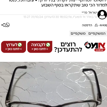
למדור הכי טוב שתקראו בסוף השבוע
ישראל פריי
ט' באדר א׳ תשע"ו, 18/02/16 13:30
עודכן: 31/10/24 15:27
א+
א-
הדפסה
המשקפיים
משקפיים