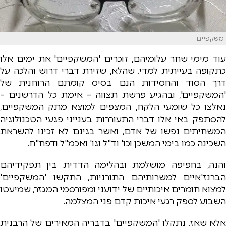
משקפיים
עוד מימי שחר עלומיהם, זוכרים 'המשקפיים' את ימים אלו
כתקופה בעייתית למדי. שהלא, שזירת דברי דרוש והלכה על
דרך הסוד והחסידות הנם בסיס קומתם הרוחנית של
'המשקפיים', ובהגיע פרשת תצווה – אימת כל הדרשנים –
נאלצו כל שומעי הלקח, המצפים למוצא מתק המשקפיים,
להסתפק באי אלו דברי התעוררות בענייני פגעי הטכנולוגיה
המשחיתים נפשו של אדם, ואשר בגינם לא זכינו להשראת
השכינה כמו בימי המשכן וכו' וד"ל וגו' ואכמ"ל ודפח"ח.
והנה, בחפיפה מושלמת ובהלימה הדדית בין תפקידיהם
הברנז'איים למשרותיהם התורניות, התקשו 'המשקפיים'
למצוא חומרים איכותיים של ידועני ומפורסמי המגזר, שמיעטו
השבוע לספק רגעי איכות קדם פני המצלמה.
אלא שאז, נתקלו 'המשקפיים' בדבריה המאירים של הרבנית