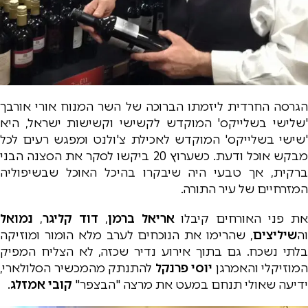
הגרסה החרדית ליזמתו הברוכה של השר המנוח אורי אורבך
'שלישי בשלייקס' המוקדש לקשישי וקשישות ישראל, היא
'שישי בשלייקס' המוקדש לאכילת צ'ולנט ומפגש רעים לכל
מבקש אוכל ודעת. כשערוץ 20 ביקשו לסקר את הסצנה הבני
ברקית, אך טבעי היה שיבקרו בהיכל האוכל שבשיפוליה
המזרחיים של עיר התורה.
את פני האורחים קיבלו
אריאל ברמן
,
דוד קליגר
,
נמואל
וה
שיליצים
, שהרימו את הנוכחים לערב מלא הומור ומוזיקה
בלתי נשכח. גם בתוך אירוע נדיר שכזה, לא הצליח המפיק
המוזיקלי והאמרגן
יוסי פרנקל
להתנתק מהמכשיר הסלולארי,
ידיעה שאולי תנחם במעט את מרצה "הבצפר"
קובי אמזלג
.