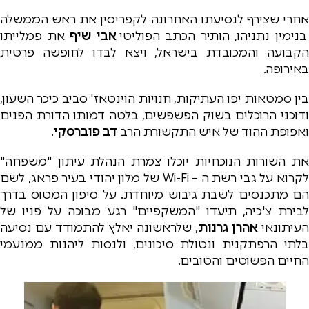
אחרי שצירף לנסיעתו האחרונה לקפריסין את ראש הממשלה
בנימין נתניהו, הותיר הכתב הפוליטי
אבי שיף
את פמלייתו
הקבועה והמכובדת בישראל, ויצא לבדו לחופשה פרטית
באירופה.
בין סמטאות יפו העתיקות, חנויות הוינטאז' סביב כיכר השעון,
ודוכני הרוכלים בשוק הפשפשים, בלטה דמותו הדורת הפנים
ואפופת ההוד של איש התקשורת הרב
דב פוברסקי
.
את השורות הנוכחיות יוכלו צמרת הנהלת עיתון "משפחה"
לקרוא על גבי רשת ה – Wi-Fi של מלון יהודי בעיר פראג, לשם
הם מתכנסים לשבת גיבוש מיוחדת. על סיפון המטוס בדרך
לבירת צ'כיה, תיעדו "המשקפיים" רגע מבוכה על פניו של
העיתונאי
אהרן גרנות
, שלראשונה יאלץ להתמודד עם נסיעה
בלתי הרפתקנית ונטולת סיכונים, ולנסות ליהנות ממנעמי
החיים הפשוטים והטובים.