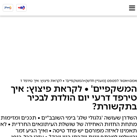
אמס
אסור לפספס (מעניין חדש)
המשקפיים' • לקראת פיצוץ: איך טירפד דרעי יום הולד
המשקפיים' • לקראת פיצוץ: איך
טירפד דרעי יום הולדת לבכיר
בתקשורת?
השדרן שעושה 'גלגולי שלג' בימי השובב"ים • תככים ומזימות
מתחת החזות האחידה של שושלת העיתונאים החרדית • לא
תאמינו לאיזה מפורסם יש פחד טיסה • ואיך הגיע זמר
ירושלמי למרתף יינות יוקרתי בניו יורק? • עזבו הכל, כנסו