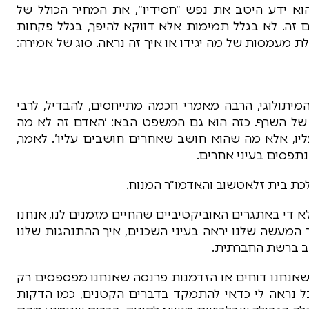
וא ידע היטב את נפש ״חסידיו״, את המחיר הכולל של
ם זה. לא בגלל תמימות אלא דווקא להיפך, בגלל פקחות
ת מעמסות של מה יגידו או איך זה נראה. סוג של אמירה:
יתולוגי, הרבה מאמרי חכמה מתייחסים, להבדיל, לרבי
 של השרף. כזה הוא גם המשפט הבא: ׳האדם זה לא מה
ו, אלא מה שהוא חושב שאחרים חושבים עליו׳. לאמר,
נתפסים בעיני אחרים.
לכת בית זלאטשוב והאדמו״ר המנוח.
א די באתגרים האוביקטיביים שהחיים מזמנים לנו, אנחנו
המעשה שלנו יראה בעיני השכנים, איך ההתנהגות שלנו
שב ברשת החברתית.
ם שאנחנו דוחים או הזדמנות פרנסה שאנחנו מפספסים רק
 נראה לי כדאי להתמקד בדברים הקטנים, כמו הדקות