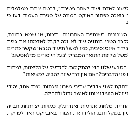
ז ללעוג לאדם ועוד לאחר פטירתו׳, לבטח אתם ממלמלים
בואכה כפתור האיקס המורה על סגירת העמוד, דעו כי
הציבורית בשנתיים האחרונות, בזכות, או שמא בחובת,
הקבר הטרי בנתניה עוד לא זכה לקבל לאדמתו את גופת
בידור אינטנסיבית, כמו למשל תיעוד הגבאי שקשר כתרים
 למשל שליפת התואר המבריק ׳בעל הייסורים מזלאטשוב׳.
 הטבעי שלנו הוא להתקומם. להזדעק על הליצנות, למחות
לו פני הדברים?האם אין דרך שונה להביט למציאות?
ת לשני צדדים עתירי כשרון ופכחות. מצד אחד, יהודי
יו לא הועידו אותו לאושר גדול ולתהילה.
יד, מלאת אנרגיות ואנדרנלין, כמויות יצירתיות חבויה
טמון במקלדתם, הולידו את הצורך באובייקט ראוי לפריקת