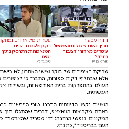
דיווח מסעיר
עשרות מיליארדים נמחקו
מביך: האם איזנקוט והשמאל
רק בן 25: כוכב הבינה
עומדים מאחורי 'הציבור
המלאכותית התרסק בתוך
החרדי'
ימים
פנחס בן זיו
שמעון כץ
שריקת הציפורים של בוקר שישי האחרון, לא בישרה
אלא שבחלוף דקות ספורות, התברר כי לציפורים מי
העולם בהתפרקות ברית האירופאיות, ובשילוח אז
היבשתית.
השעות נקפו. הדיווחים התרבו. טורי הפרשנות כב
באחת מקבוצות הוואצאפ, דברים שהתגלו תוך שעות
המקננים בנפשי הרחבה: ״די מטריד שהאדמו״ר מ
העם בבריטניה״, כתבתי.