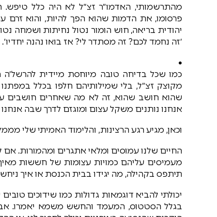
מהתרשמותי, האדמו״ר זצ״ל לא היה כלל טיפש. ה
פרסומו, את הדמות שהוא הפך להיות, והוא זרם ע
יהודית בריאה, חוש הומור נטול נחיתות ושמחה נטול
׳זה נחמד לכם? זה מסתדר לי? אז בואו נהנה יחדיו׳.
•
כמו שכל בדיחה טובה מיוחסת מיידית להרשל׳ה המ
מקוצק זצ״ל, בלי שמילותיהם חלפו בכלל במפתנו
שהוא חושב שהוא, זה לא מה שאחרים חושבים עלי
אנחנו נותנים משקל עצום ומוגזם לדרך שבה אנחנו 
וכאן, מגיע רגע הרצינות, והלימוד האמיתי שלי מממ
החיים שלנו עמוסים ומלאי אתגרים ומהמורות. אם ל
מעמיסים עליהם כמויות עצומות של חששות מאיך 
תיתפס בקהילה, מה יגידו בבית הכנסת או איך ניח
יכולתי להביא דוגמאות גדולות כמו שידוכים טובי
בגלל הסטטוס, המעמד והחשש משמא יאמרו. אבל