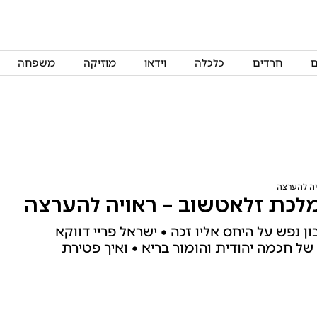
ם
חרדים
כלכלה
וידאו
מוזיקה
משפחה
יה להערצה
לכת זלאטשוב – ראויה להערצה
נפש על היחס אליו זכה • ישראל פריי דווקא
ל חכמה יהודית והומור בריא • ואיך פטירת