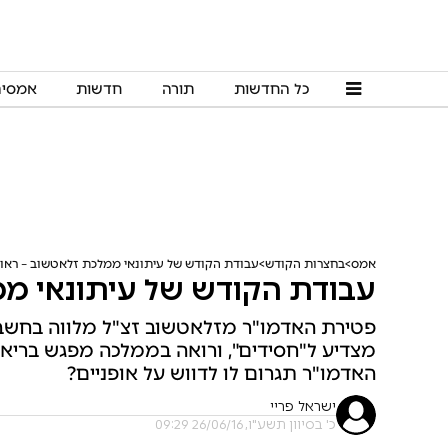
כל החדשות
תורה
חדשות
אמסי
אמס
בחצרות הקודש
עבודת הקודש של עיתונאי ממלכת זלאטשוב – ראו
עבודת הקודש של עיתונאי ממ
פטירת האדמו"ר מזלאטשוב זצ"ל מלווה בחשבון 
מצדיע ל"חסידים", ורואה בממלכה מפגש בריא ש
האדמו"ר תגרום לו לדווש על אופניים?
ישראל פריי
כ' בסיוון תשע"ו, 26/06/16 09:29