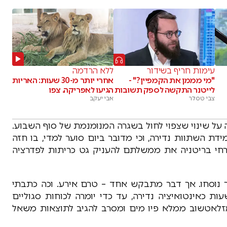
עימות חריף בשידור
ללא הרדמה
"מי מממן את הקמפיין?" -
אחרי יותר מ-30 שעות: האריות
לייטנר התקשה לספק תשובות
הגיעו לאפריקה. צפו
צבי טסלר
אבי יעקב
 על שינוי שצפוי לחול בשגרה המנומנמת של סוף השבוע.
דת השתוות נדירה, וכי מדובר ביום סוער למדי, בו חזה
רחי בריטניה את ממשלתם להעניק גט כריתות לפדרציה
ר נוסחו. אך דבר מתבקש אחד – טרם אירע. וכה כתבתי
 כאינטואיציה נדירה, עד כדי יומרה לכוחות סגוליים
זלאטשוב ממלא פיו מים ומסרב להגיב לתוצאות משאל