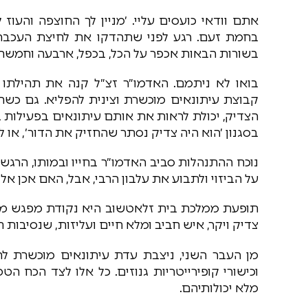
אתם וודאי כועסים עליי. ׳מניין לך החוצפה והעו
בחמת זעם. רגע לפני שתהדקו את לחיצת העכבר 
בשורות הבאות אכפר על הכל, בכפל, ארבעה וחמשה.
בואו לא ניתמם. האדמו״ר זצ״ל קנה את תהילתו 
קבוצת עיתונאים מוכשרת וצינית להפליא. גם כש
הצדיק, יכולת לראות את אותם עיתונאים בפעילות 
בסגנון ׳הוא היה צדיק נסתר שהחזיק את הדור׳, או
נוכח ההתנהלות סביב האדמו״ר בחייו ובמותו, הרגש
על הביזוי ולתבוע את עלבון הרבי, אבל, האם אכן א
תופעת ממלכת בית זלאטשוב היא נקודת מפגש מרתק
צדיק ויקר, איש חביב ומלא חיים ועליזות, שנסיבות חי
מן העבר השני, ניצבת עדת עיתונאים מוכשרת להחר
וכישורי קופירייטריות גנוזים. כל אלו לצד הכח ה
מלא יכולותיהם.