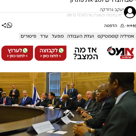
יעקב גרודקה
י"א בתמוז תשע"ו, 17/07/16 08:12
א+
א-
הדפסה
אמיליה קוסמטיקס
ועדת העבודה
מפעל
ערד
פיטורים