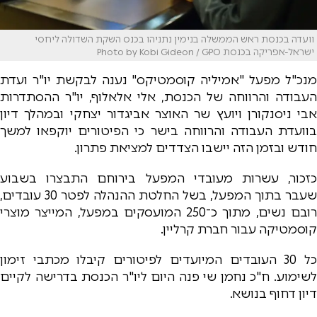
וועדה בכנסת ראש הממשלה בנימין נתניהו בכנס השקת השדולה ליחסי
ישראל-אפריקה בכנסת Photo by Kobi Gideon / GPO
מנכ"ל מפעל "אמיליה קוסמטיקס" נענה לבקשת יו"ר ועדת
העבודה והרווחה של הכנסת, אלי אלאלוף, יו"ר ההסתדרות
אבי ניסנקורן ויועץ שר האוצר אביגדור יצחקי ובמהלך דיון
בוועדת העבודה והרווחה בישר כי הפיטורים יוקפאו למשך
חודש ובזמן הזה יישבו הצדדים למציאת פתרון.
כזכור, עשרות מעובדי המפעל בירוחם התבצרו בשבוע
שעבר בתוך המפעל, בשל החלטת ההנהלה לפטר 30 עובדים,
רובם נשים, מתוך כ־250 המועסקים במפעל, המייצר מוצרי
קוסמטיקה עבור חברת קרליין.
כל 30 העובדים המיועדים לפיטורים קיבלו מכתבי זימון
לשימוע. ח"כ נחמן שי פנה היום ליו"ר הכנסת בדרישה לקיים
דיון דחוף בנושא.