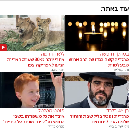
עוד באתר:
במהלך חופשה
ללא הרדמה
טרגדיה קשה: נכדו של הרב ארוש
אחרי יותר מ-30 שעות: האריות
טבע למוות
הגיעו לאפריקה. צפו
נתי קאליש
אבי יעקב
בן 45 בלבד
פוסט מטלטל
טרגדיה: נפטר בליל שבת והותיר
איבד את כל משפחתו בשבי
אלמנה עם 7 יתומים
החמאס: "הייתי מוותר על החיים"
אלי יעקובוביץ
פנחס בן זיו