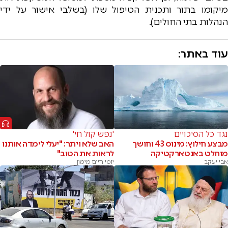
מיקומו בתור ותכנית הטיפול שלו (בשלבי אישור על ידי
הנהלות בתי החולים).
עוד באתר:
נגד כל הסיכויים
'נפש קול חי'
מבצע חילוץ: מינוס 43 וחושך
האב שלא ויתר: "יעלי לימדה אותנו
מוחלט באנטארקטיקה
לראות את הטוב"
אבי יעקב
יוסי חיים מימון