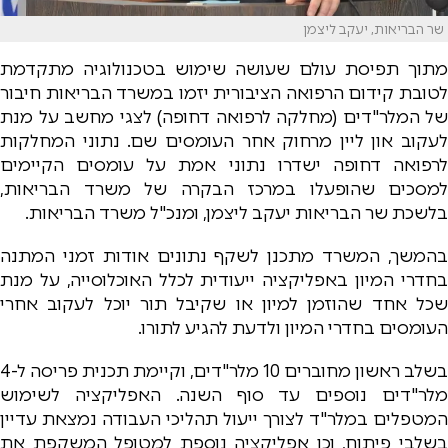
שר הבריאות, יעקב ליצמן
מתוך תפיסת עולם שעושה שימוש בטכנולוגיה מתקדמת
לטובת קידום הרפואה הציבורית יזמו במשרד הבריאות חיבור
של המלר"דים (מחלקה לרפואה דחופה) לצגי מחשב על מנת
לעקוב און ליין מרחוק אחר העומסים שם. נתוני המחלקות
לרפואה דחופה ישדרו נתוני אמת על עומסים הקיימים
למסכים שהופעלו במרכז הבקרה של משרד הבריאות,
בלשכת שר הבריאות יעקב ליצמן, ומנכ"ל משרד הבריאות.
בהמשך, המשרד מתכנן לשקף נתונים אודות זמני המתנה
בחדרי המיון באפליקציה ייעודית לכלל האוכלוסייה, על מנת
שכל אחד שהוזמן למיון או שקיבל תור יוכל לעקוב אחרי
העומסים בחדרי המיון ולדעת להגיע לתורו.
בשלב ראשון מחוברים 10 מלר"דים, וקיימת תכנית פריסה ל-4
מלר"דים נוספים עד סוף השנה. האפליקציה לשימוש
המטפלים במלר"ד לצורך ייעול תהליכי העבודה נמצאת עדיין
בשלבי פיתוח, וכן אפליקציה נוספת למטופל המשקפת את